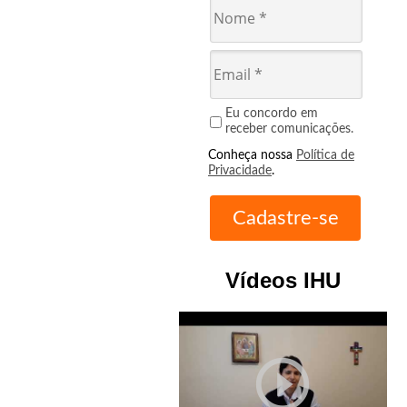
Eu concordo em
receber comunicações.
Conheça nossa
Política de
Privacidade
.
Vídeos IHU
play_circle_outline