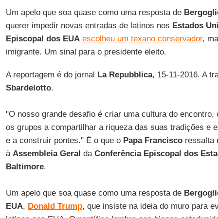
Um apelo que soa quase como uma resposta de
Bergogli
querer impedir novas entradas de latinos nos
Estados Un
Episcopal dos EUA
escolheu um texano conservador
, ma
imigrante. Um sinal para o presidente eleito.
A reportagem é do jornal
La Repubblica
, 15-11-2016. A t
Sbardelotto
.
"O nosso grande desafio é criar uma cultura do encontro, 
os grupos a compartilhar a riqueza das suas tradições e 
e a construir pontes." É o que o
Papa Francisco
ressalta
à
Assembleia Geral
da
Conferência Episcopal dos Est
Baltimore
.
Um apelo que soa quase como uma resposta de
Bergogli
EUA
,
Donald Trump
, que insiste na ideia do muro para e