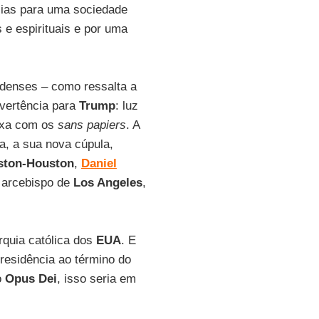
ias para uma sociedade
 e espirituais e por uma
idenses – como ressalta a
vertência para
Trump
: luz
mexa com os
sans papiers
. A
a, a sua nova cúpula,
ston-Houston
,
Daniel
 arcebispo de
Los Angeles
,
rquia católica dos
EUA
. E
presidência ao término do
o
Opus Dei
, isso seria em