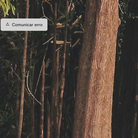
⚠️
Comunicar erro