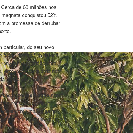
e. Cerca de 68 milhões nos
e o magnata conquistou 52%
com a promessa de derrubar
orto.
 particular, do seu novo
 "vago demais" na defesa
, enviou ao pontífice uma
a, esteve na vanguarda nas
a última eleição.
essadas por
Bergoglio
sobre
ta de colisão. O próprio
 homilia em uma vigília de
 famílias "sem documentos" e