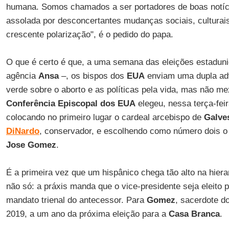
humana. Somos chamados a ser portadores de boas notíc
assolada por desconcertantes mudanças sociais, culturais
crescente polarização", é o pedido do papa.
O que é certo é que, a uma semana das eleições estadun
agência
Ansa
–, os bispos dos
EUA
enviam uma dupla ad
verde sobre o aborto e as políticas pela vida, mas não 
Conferência Episcopal dos EUA
elegeu, nessa terça-feir
colocando no primeiro lugar o cardeal arcebispo de
Galve
DiNardo
, conservador, e escolhendo como número dois o
Jose Gomez
.
É a primeira vez que um hispânico chega tão alto na hiera
não só: a práxis manda que o vice-presidente seja eleito 
mandato trienal do antecessor. Para
Gomez
, sacerdote d
2019, a um ano da próxima eleição para a
Casa Branca
.