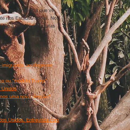
de uma tendência que vê
te nos Estados do sul. Nos
s são a maioria em muitas
-imigrantes ao elegerem
sco ou "modelo Trump"
s Unidos
emos uma nova direção?
ados Unidos. Entrevista com