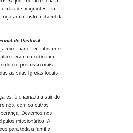
enses que, "durante toda a
s ondas de imigrantes: na
s forjaram o rosto mutável da
ional de Pastoral
janeiro, para "reconhecer e
s ofereceram e continuam
rte de um processo mais
das as suas Igrejas locais
ares, é chamada a sair do
re nós, com os outros
esperança. Devemos nos
ípulos missionários. A
eus para toda a família