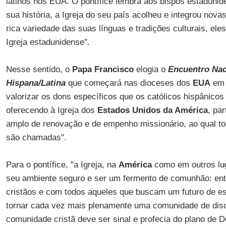
latinos nos EUA. O pontífice lembra aos bispos estadunid
sua história, a Igreja do seu país acolheu e integrou nova
rica variedade das suas línguas e tradições culturais, ele
Igreja estadunidense".
Nesse sentido, o
Papa Francisco
elogia o
Encuentro Nac
Hispana/Latina
que começará nas dioceses dos
EUA
em 
valorizar os dons específicos que os católicos hispânico
oferecendo à Igreja dos
Estados Unidos da América
, pa
amplo de renovação e de empenho missionário, ao qual to
são chamadas".
Para o pontífice, "a Igreja, na
América
como em outros lug
seu ambiente seguro e ser um fermento de comunhão: ent
cristãos e com todos aqueles que buscam um futuro de 
tornar cada vez mais plenamente uma comunidade de disc
comunidade cristã deve ser sinal e profecia do plano de D