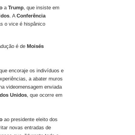
o
a
Trump
, que insiste em
idos
. A
Conferência
s o vice é hispânico
radução é de
Moisés
que encoraje os indivíduos e
experiências, a abater muros
 na videomensagem enviada
ados Unidos
, que ocorre em
o
ao presidente eleito dos
vitar novas entradas de