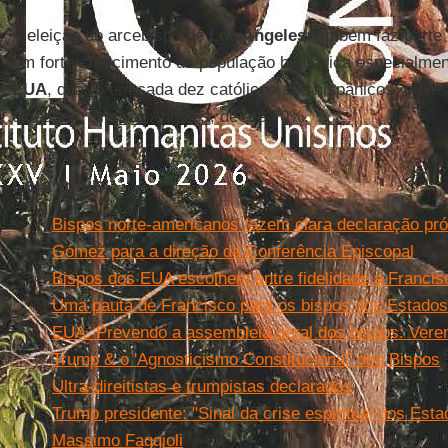
A eleição do arcebispo de
Los Angeles
também faz parte 
um forte crescimento da população hispânica especialmen
EUA
, quatro em cada dez católicos são hispânicos, e ele
dioceses. Em Los Angeles, de até 70%.
Leia mais
Bispos norte-americanos fazem clara declaração pró
Gómez para a direção da Conferência Episcopal
Bispos dos EUA escolhem entre fidelidade a Franci
Uma pauta de Francisco para os bispos dos Estado
EUA. Prevendo a assembleia geral dos bispos: Ver
Trump & o 'Agnosticismo Constitucional' dos Bispos
Ultra-direitistas e trumpistas declarados
Trump presidente: "Sinal da crise espiritual dos Est
Massimo Faggioli