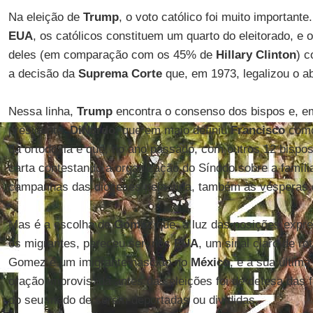
Na eleição de
Trump
, o voto católico foi muito important
EUA
, os católicos constituem um quarto do eleitorado, 
deles (em comparação com os 45% de
Hillary Clinton
) 
a decisão da
Suprema Corte
que, em 1973, legalizou o ab
Nessa linha,
Trump
encontra o consenso dos bispos e, em
presidente:
DiNardo
, que em maio definiu
Francisco
como
da ortodoxia e que, no ano passado, com outros 12 bispos
carta contestando a organização do Sínodo sobre a famíli
campanhas das dioceses pela vida, também às vésperas d
Mas é a escolha de
Gomez
que, à luz das posições expr
os migrantes, pareceu ser, nos
EUA
, um sinal claro de ro
Gomez é um imigrante nascido no
México
, e a sua última
oração improvisada antes das eleições foi de defesa das
do seu medo de serem deportadas ou divididas.