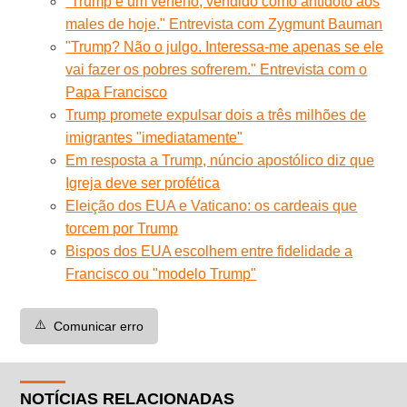
"Trump é um veneno, vendido como antídoto aos
males de hoje." Entrevista com Zygmunt Bauman
"Trump? Não o julgo. Interessa-me apenas se ele
vai fazer os pobres sofrerem." Entrevista com o
Papa Francisco
Trump promete expulsar dois a três milhões de
imigrantes "imediatamente"
Em resposta a Trump, núncio apostólico diz que
Igreja deve ser profética
Eleição dos EUA e Vaticano: os cardeais que
torcem por Trump
Bispos dos EUA escolhem entre fidelidade a
Francisco ou "modelo Trump"
⚠️
Comunicar erro
NOTÍCIAS RELACIONADAS