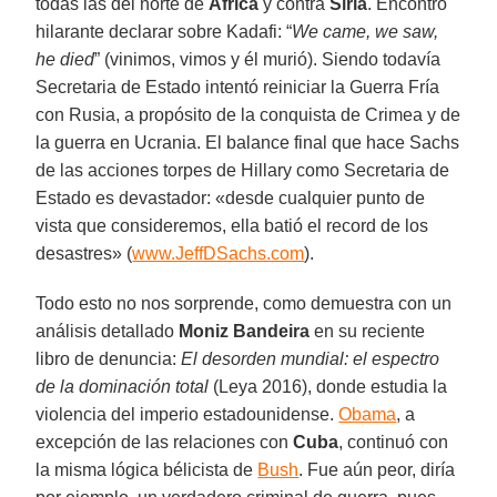
todas las del norte de
África
y contra
Siria
. Encontró
hilarante declarar sobre Kadafi: “
We came, we saw,
he died
” (vinimos, vimos y él murió). Siendo todavía
Secretaria de Estado intentó reiniciar la Guerra Fría
con Rusia, a propósito de la conquista de Crimea y de
la guerra en Ucrania. El balance final que hace Sachs
de las acciones torpes de Hillary como Secretaria de
Estado es devastador: «desde cualquier punto de
vista que consideremos, ella batió el record de los
desastres» (
www.JeffDSachs.com
).
Todo esto no nos sorprende, como demuestra con un
análisis detallado
Moniz Bandeira
en su reciente
libro de denuncia:
El desorden mundial: el espectro
de la dominación total
(Leya 2016), donde estudia la
violencia del imperio estadounidense.
Obama
, a
excepción de las relaciones con
Cuba
, continuó con
la misma lógica bélicista de
Bush
. Fue aún peor, diría