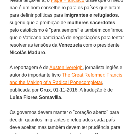
Nesta terça-feira, o
Papa Francisco
disse que o medo
não é um bom conselheiro para os países que lutam
para definir políticas para
imigrantes e refugiados
,
sugeriu que a proibição de
mulheres sacerdotes
pelo catolicismo é "para sempre" e também confirmou
que o Vaticano participará de negociações para tentar
resolver as tensões da
Venezuela
com o presidente
Nicolás Maduro
.
A reportagem é de
Austen Ivereigh
, jornalista inglês e
autor do importante livro
The Great Reformer: Francis
and the Making of a Radical Popecompletar
,
publicada por
Crux
, 01-11-2016. A tradução é de
Luísa Flores Somavilla
.
Os governos devem manter o "coração aberto" para
decidir quantos imigrantes e refugiados cada país
deve aceitar, mas também devem ter prudência para