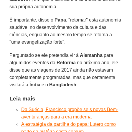
sua própria autonomia.
É importante, disse o
Papa
, "retomar" esta autonomia
saudável no desenvolvimento da cultura e das
ciências, enquanto ao mesmo tempo se retorna a
"uma evangelização forte".
Perguntado se ele pretendia vir à
Alemanha
para
algum dos eventos da
Reforma
no próximo ano, ele
disse que as viagens de 2017 ainda não estavam
completamente programadas, mas que certamente
visitará a
Índia
e o
Bangladesh
.
Leia mais
Da Suécia, Francisco propõe seis novas Bem-
aventuranças para a era moderna
A estratégia da partilha do papa: Lutero como
parte da história cristã comum