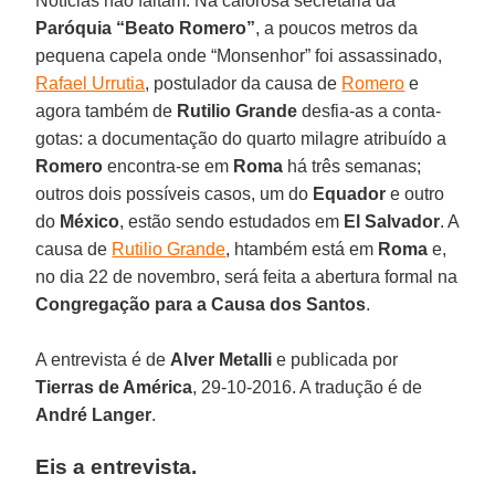
Notícias não faltam. Na calorosa secretaria da
Paróquia “Beato Romero”
, a poucos metros da
pequena capela onde “Monsenhor” foi assassinado,
Rafael Urrutia
, postulador da causa de
Romero
e
agora também de
Rutilio Grande
desfia-as a conta-
gotas: a documentação do quarto milagre atribuído a
Romero
encontra-se em
Roma
há três semanas;
outros dois possíveis casos, um do
Equador
e outro
do
México
, estão sendo estudados em
El Salvador
. A
causa de
Rutilio Grande
, htambém está em
Roma
e,
no dia 22 de novembro, será feita a abertura formal na
Congregação para a Causa dos Santos
.
A entrevista é de
Alver Metalli
e publicada por
Tierras de América
, 29-10-2016. A tradução é de
André Langer
.
Eis a entrevista.