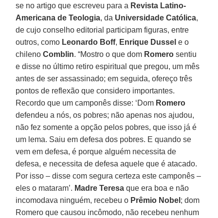
se no artigo que escreveu para a
Revista Latino-
Americana de Teologia
, da
Universidade Católica
,
de cujo conselho editorial participam figuras, entre
outros, como
Leonardo Boff
,
Enrique Dussel
e o
chileno
Comblin
. “Mostro o que dom
Romero
sentiu
e disse no último retiro espiritual que pregou, um mês
antes de ser assassinado; em seguida, ofereço três
pontos de reflexão que considero importantes.
Recordo que um camponês disse: ‘Dom
Romero
defendeu a nós, os pobres; não apenas nos ajudou,
não fez somente a opção pelos pobres, que isso já é
um lema. Saiu em defesa dos pobres. E quando se
vem em defesa, é porque alguém necessita de
defesa, e necessita de defesa aquele que é atacado.
Por isso – disse com segura certeza este camponês –
eles o mataram’.
Madre Teresa
que era boa e não
incomodava ninguém, recebeu o
Prêmio Nobel
; dom
Romero que causou incômodo, não recebeu nenhum