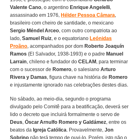
Valente Cano
, o argentino
Enrique Angelelli
,
assassinado em 1976,
Hélder Pessoa Câmara
,
brasileiro com cheiro de santidade, o mexicano
Sergio Méndel Arceo
, com outro compatriota ao
lado,
Samuel Ruiz
, e o equatoriano
Leónidas
Proãno
, acompanhados por dom
Roberto Joaquín
Ramos
(El Salvador, 1938-1993) e o padre
Manuel
Larrain
, chileno e fundador do
CELAM
, para terminar
com o sucessor de
Romero
, o salesiano
Arturo
Rivera y Damas
, figura chave na história de
Romero
e injustamente ignorado nas celebrações destes dias.
No sábado, ao meio-dia, segundo o programa
divulgado pelo Comitê para a beatificação, deverá ser
lido o decreto que incluirá formalmente o servo de
Deus
,
Óscar Arnulfo Romero y Galdámez
, entre os
beatos da
Igreja Católica
. Provavelmente,
Jon
Sobrino
não terá tempo de ouvi-lo. Porém, isto não o