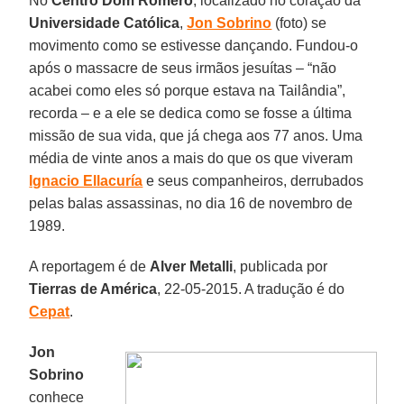
No
Centro Dom Romero
, localizado no coração da
Universidade Católica
,
Jon Sobrino
(foto) se
movimento como se estivesse dançando. Fundou-o
após o massacre de seus irmãos jesuítas – “não
acabei como eles só porque estava na Tailândia”,
recorda – e a ele se dedica como se fosse a última
missão de sua vida, que já chega aos 77 anos. Uma
média de vinte anos a mais do que os que viveram
Ignacio Ellacuría
e seus companheiros, derrubados
pelas balas assassinas, no dia 16 de novembro de
1989.
A reportagem é de
Alver Metalli
, publicada por
Tierras de América
, 22-05-2015. A tradução é do
Cepat
.
Jon
Sobrino
conhece