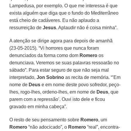
Lampedusa, por exemplo. O que me interessa é que
exista alguém que diga que o fundo do Mediterrâneo
está cheio de cadáveres. Eu não aplaudo a
ressurreição de
Jesus
. Aplaudir não é coisa minha”.
A atenção se dirige agora para depois de amanhã
(23-05-2015). “Vi horrores que nunca foram
denunciados da forma como dom
Romero
os
denunciava. Veremos se suas palavras ressoarão no
sábado”. Para estar seguro de que não seja mal
interpretado,
Jon Sobrino
as recita de memória. “’Em
nome de
Deus
e em nome deste povo sofredor, peço-
lhes, rogo-lhes, ordeno-lhes, em nome de
Deus
, que
parem com a repressão’. Ouvi isto dele e ficou
gravado em minha cabeça”.
O resto de seu pensamento sobre
Romero
, um
Romero
“não adocicado”, o
Romero
“real”, encontra-