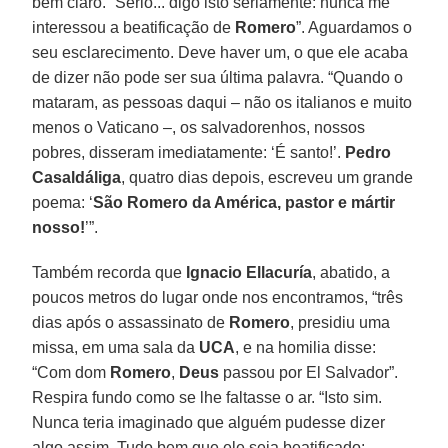
bem claro. “Sério... digo isto seriamente: nunca me
interessou a beatificação de
Romero
”. Aguardamos o
seu esclarecimento. Deve haver um, o que ele acaba
de dizer não pode ser sua última palavra. “Quando o
mataram, as pessoas daqui – não os italianos e muito
menos o Vaticano –, os salvadorenhos, nossos
pobres, disseram imediatamente: ‘É santo!’.
Pedro
Casaldáliga
, quatro dias depois, escreveu um grande
poema: ‘
São Romero da América, pastor e mártir
nosso!
’”.
Também recorda que
Ignacio Ellacuría
, abatido, a
poucos metros do lugar onde nos encontramos, “três
dias após o assassinato de
Romero
, presidiu uma
missa, em uma sala da
UCA
, e na homilia disse:
“Com dom
Romero
,
Deus
passou por El Salvador”.
Respira fundo como se lhe faltasse o ar. “Isto sim.
Nunca teria imaginado que alguém pudesse dizer
algo assim. Tudo bem que ele seja beatificado: