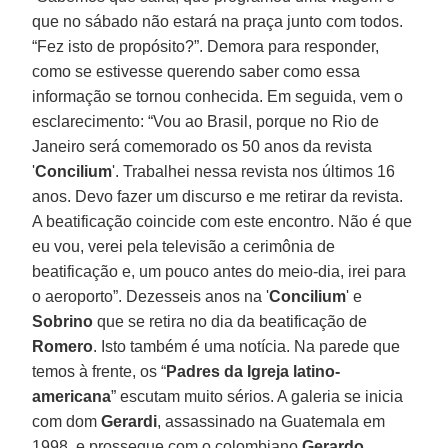
que no sábado não estará na praça junto com todos.
“Fez isto de propósito?”. Demora para responder,
como se estivesse querendo saber como essa
informação se tornou conhecida. Em seguida, vem o
esclarecimento: “Vou ao Brasil, porque no Rio de
Janeiro será comemorado os 50 anos da revista
'
Concilium
'. Trabalhei nessa revista nos últimos 16
anos. Devo fazer um discurso e me retirar da revista.
A beatificação coincide com este encontro. Não é que
eu vou, verei pela televisão a cerimônia de
beatificação e, um pouco antes do meio-dia, irei para
o aeroporto”. Dezesseis anos na '
Concilium
' e
Sobrino
que se retira no dia da beatificação de
Romero
. Isto também é uma notícia. Na parede que
temos à frente, os “
Padres da Igreja latino-
americana
” escutam muito sérios. A galeria se inicia
com dom
Gerardi
, assassinado na Guatemala em
1998, e prossegue com o colombiano
Gerardo