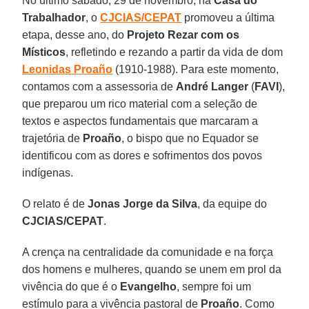
No último sábado, 29 de novembro, na
Casa do
Trabalhador
, o
CJCIAS/CEPAT
promoveu a última
etapa, desse ano, do
Projeto Rezar com os
Místicos
, refletindo e rezando a partir da vida de dom
Leonidas Proaño
(1910-1988). Para este momento,
contamos com a assessoria de
André Langer
(
FAVI
),
que preparou um rico material com a seleção de
textos e aspectos fundamentais que marcaram a
trajetória de
Proaño
, o bispo que no Equador se
identificou com as dores e sofrimentos dos povos
indígenas.
O relato é de
Jonas Jorge da Silva
, da equipe do
CJCIAS/CEPAT
.
A crença na centralidade da comunidade e na força
dos homens e mulheres, quando se unem em prol da
vivência do que é o
Evangelho
, sempre foi um
estímulo para a vivência pastoral de
Proaño
. Como