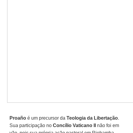
Proaño
é um precursor da
Teologia da Libertação
.
Sua participação no
Concílio Vaticano II
não foi em
vão, pois sua própria ação pastoral em Riobamba