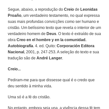
Segue, abaixo, a reprodução do
Creio
de
Leonidas
Proaño
, um verdadeiro testamento, no qual expressa
suas mais profundas convicções como ser humano e
cristão. Um belíssimo texto que revela o interior de um
verdadeiro homem de
Deus
. O texto é extraído de sua
obra
Creo en el hombre y en la comunidad.
Autobiografía
. 4. ed. Quito:
Corporación Editora
Nacional
, 2001, p. 247-253. A seleção do texto e sua
tradução são de
André Langer
.
Creio...
Pediram-me para que dissesse qual é o credo que
deu sentido à minha vida.
Uma só é a fé do cristão.
No entanto, embora seja una, a vivência dessa fé tem