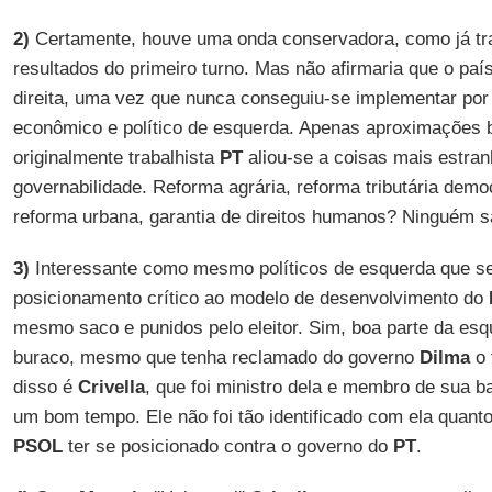
2)
Certamente, houve uma onda conservadora, como já tra
resultados do primeiro turno. Mas não afirmaria que o pa
direita, uma vez que nunca conseguiu-se implementar por 
econômico e político de esquerda. Apenas aproximações 
originalmente trabalhista
PT
aliou-se a coisas mais estra
governabilidade. Reforma agrária, reforma tributária democ
reforma urbana, garantia de direitos humanos? Ninguém s
3)
Interessante como mesmo políticos de esquerda que s
posicionamento crítico ao modelo de desenvolvimento do
mesmo saco e punidos pelo eleitor. Sim, boa parte da esqu
buraco, mesmo que tenha reclamado do governo
Dilma
o 
disso é
Crivella
, que foi ministro dela e membro de sua 
um bom tempo. Ele não foi tão identificado com ela quant
PSOL
ter se posicionado contra o governo do
PT
.