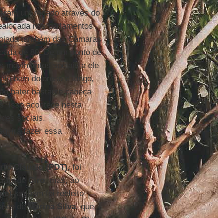
daram um recado através do
realocada nos parlamentos
salojada também das Câmaras
écada de 80. De um ponto de
s movimentos sociais a ele
sso bem doloroso e longo,
ão bater bastante cabeça
ás, isso acontece nesta
des sociais.
eguirá fazer essa
to Cláudio (PDT),
foi
ciais de
Ciro
, mas, ao
de)
também foi reeleito
nsões de
Marina
Silva
, que