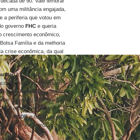
 década de 90. Vale lembrar
com uma militância engajada,
ue a periferia que votou em
do governo
FHC
e queria
do crescimento econômico,
Bolsa Família e da melhoria
la crise econômica, da qual
addad
foram os mais
encontrar-se com o discurso
eriferia.
Haddad
foi melhor
eúne boa parte da esquerda
C
-
SP
e pelo outro pelo
era do
PSDB
e todo o gigante
os bairros mais próximos do