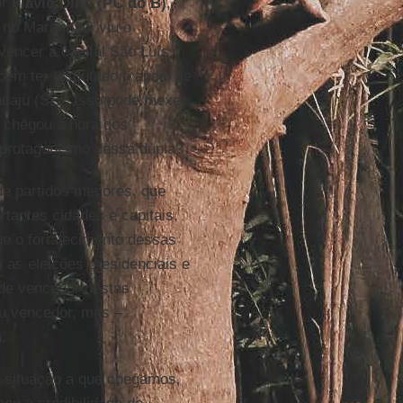
or
Flávio Dino (PC do B)
,
o no Maranhão, viu o
vencer a capital São Luís.
bém ter disputado o apoio de
acaju (SE). Isso pode mexer
e chegou a hora dos
 protagonismo dessa dupla?
de partidos menores, que
rtantes cidades e capitais,
ue o fortalecimento dessas
 as eleições presidenciais e
nde vencedor nestas
iu vencedor, mas –
.
la situação a que chegamos,