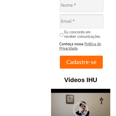
Eu concordo em
receber comunicações.
Conheça nossa
Política de
Privacidade
.
Vídeos IHU
play_circle_outline