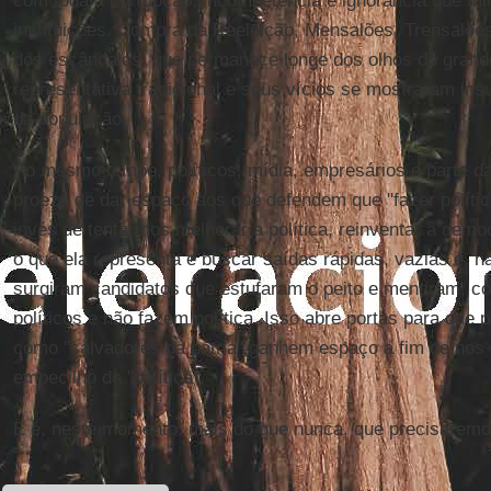
com toda a corrupção, incompetência e ignorância que min
instituições. Compra da Reeleição, Mensalões, Trensalões
dos escândalos, que permanece longe dos olhos do grand
representativa tradicional e seus vícios se mostraram in
da população.
Ao mesmo tempo, políticos, mídia, empresários e parte d
proeza de dar espaço aos que defendem que ''fazer política
invés de tentarmos melhorar a política, reinventar a demo
o que ela representa e buscar saídas rápidas, vazias e, não
surgiram candidatos que estufaram o peito e mentiram, c
políticos e não fazem política. Isso abre portas para que
como ''salvadores da pátria'' ganhem espaço a fim de nos ''
empecilho da ''política''.
E é, neste momento, mais do que nunca, que precisaremos