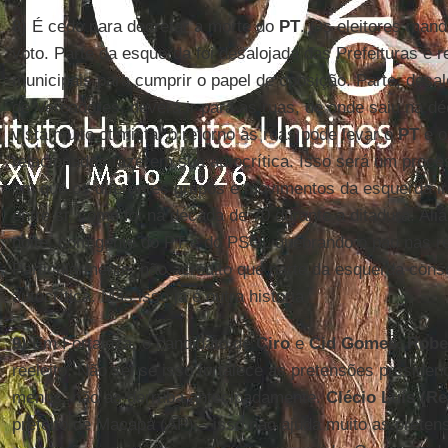
8)
É cedo para decretar a morte do
PT
. Os eleitores man
voto. Parte da esquerda foi desalojada das Prefeituras e 
municipais para cumprir o papel de oposição. Parte, de
de Vereadores, deverá ir para as ruas, de onde saiu na d
vista muito otimista, o retorno às ruas pode levar o
PT
e o
relacionados fazerem sua autocrítica. Isso será um proce
em que os diferentes grupos e movimentos da esquerda ir
entre si, como foi na década de 70 durante a ditadura. Ali
noite, com gente do PT e do PSOL quebrando o pau nas re
Particularmente, não acredito que parte da esquerda cons
autocrítica. Mas isso já é outra historia
9)
Em Fortaleza, o candidato de
Ciro
e
Cid Gomes, Rober
reeleito. Não sei se isso fortalece as pretensões presiden
menos, não as derruba antecipadamente.
Clécio Luís (Re
prefeito de Macapá (AP) – isso não ajuda muito as prete