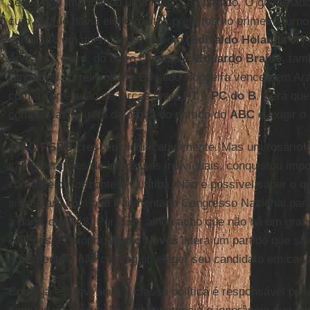
segue não imprimindo uma marca ao partido. O governad
cujo partido havia eleito muitos prefeitos no primeiro turn
candidato em quem declarou voto
(Edivaldo Holanda Jr)
Apesar, é claro, do outro candidato,
Eduardo
Braide
, tam
Dino. Seu correligionário Edvaldo Nogueira venceu em Ar
com a correlação de forças entre
PT
e
PC do B
. Será qu
comunistas saírem da órbita do partido do
ABC
e exigir o
10)
O
PSDB
cresceu significativamente. Mas um rosário 
são federações de interesses individuais, conquistou impo
como Belo Horizonte e Curitiba. Não é possível saber o q
siglas fará com o já fragmentado Congresso Nacional para
a partir de 2018. Por isso, ainda acho que não há um gra
eleições. O próprio
Aécio
Neves
lidera um partido que sa
novamente – não conseguiu eleger seu candidato em casa
Como já escrevi aqui, a classe política é responsável pe