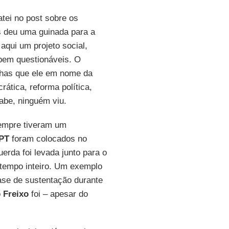
tei no post sobre os
ís deu uma guinada para a
aqui um projeto social,
bem questionáveis. O
nhas que ele em nome da
rática, reforma política,
abe, ninguém viu.
empre tiveram um
PT
foram colocados no
erda foi levada junto para o
tempo inteiro. Um exemplo
base de sustentação durante
o
Freixo
foi – apesar do