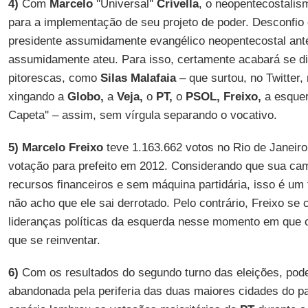
4)
Com
Marcelo
''Universal''
Crivella
, o neopentecostalis
para a implementação de seu projeto de poder. Desconfio 
presidente assumidamente evangélico neopentecostal ante
assumidamente ateu. Para isso, certamente acabará se di
pitorescas, como
Silas Malafaia
– que surtou, no Twitter,
xingando a
Globo,
a
Veja,
o
PT,
o
PSOL, Freixo,
a esquer
Capeta'' – assim, sem vírgula separando o vocativo.
5)
Marcelo Freixo
teve 1.163.662 votos no Rio de Janeiro
votação para prefeito em 2012. Considerando que sua cam
recursos financeiros e sem máquina partidária, isso é um f
não acho que ele sai derrotado. Pelo contrário, Freixo se
lideranças políticas da esquerda nesse momento em que 
que se reinventar.
6)
Com os resultados do segundo turno das eleições, pode
abandonada pela periferia das duas maiores cidades do pa