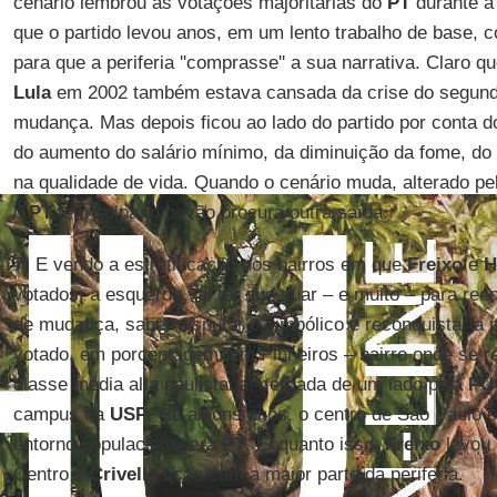
cenário lembrou as votações majoritárias do
PT
durante a
que o partido levou anos, em um lento trabalho de base, 
para que a periferia ''comprasse'' a sua narrativa. Claro q
Lula
em 2002 também estava cansada da crise do segun
mudança. Mas depois ficou ao lado do partido por conta 
do aumento do salário mínimo, da diminuição da fome, do 
na qualidade de vida. Quando o cenário muda, alterado pe
o
PT
tem culpa, o povão procura outra saída.
7)
E vendo a estratificação dos bairros em que
Freixo
e
H
votados, a esquerda vai ter que suar – e muito – para re
de mudança, saber disputar o simbólico e reconquistar a p
votado, em porcentagem, em Pinheiros – bairro onde se r
classe média alta paulistana, cercada de um lado pela
PU
campus da
USP
. Há alguns anos, o centro de São Paulo 
entorno populacional era
PT
. Enquanto isso,
Freixo
levou 
Centro e
Crivella
ficou com a maior parte da periferia.