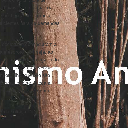
ou a credibilidade de
, Lavas-Jato e a maioria
e público. A democracia
suficientes para as demandas
a sociedade conseguiram a
 é escroto''. Ou seja, ao
cracia, a saída é negar tudo
 raro, autoritárias. Daí,
om orgulho, que não são
 pessoas que se colocam
tirar das trevas'' sem o
 da política.