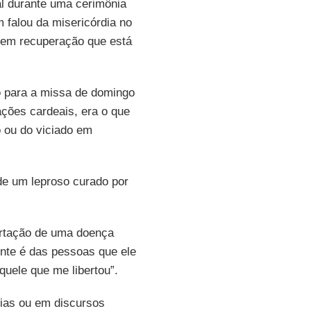
al durante uma cerimônia
falou da misericórdia no
a em recuperação que está
o
para a missa de domingo
ões cardeais, era o que
 ou do viciado em
 de um leproso curado por
bertação de uma doença
ente é das pessoas que ele
quele que me libertou”.
lias ou em discursos