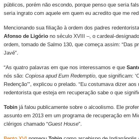
públicos, porém não escondo, porque penso que seria fals
seria ingrato com aquele em quem eu acredito que me red
Mencionando sua filiação à ordem dos padres redentorist
Afonso de Ligório
no século XVIII –, o cardeal-designad
ordem, tomado de Salmo 130, que começa assim: “Das pro
Javé”.
“As quatro palavras em que nos interessamos e que
Sant
nós são:
Copiosa apud Eum Redemptio
, que significam: 
Redenção’”, explicou o prelado. “Eu costumava dizer aos
redentorista que esteja em recuperação sabe o que signif
Tobin
já falou publicamente sobre o alcoolismo. Ele profe
assunto em 2013 em um programa de recuperação em Mic
clérigos chamado “
Guest House
”.
Bento XVI
nomeou
Tobin
como arcebispo de Indianápoli