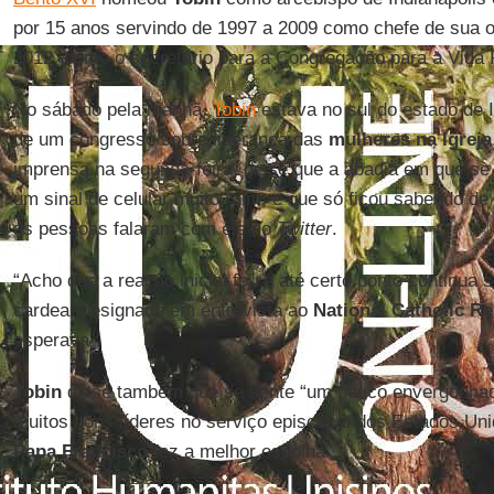
por 15 anos servindo de 1997 a 2009 como chefe de sua o
2012, como o secretário para a Congregação para a Vida R
No sábado pela manhã,
Tobin
estava no sul do estado de I
de um congresso sobre liderança das
mulheres na Igreja
imprensa na segunda-feira, disse que a abadia em que se
um sinal de celular muito ruim, e que só ficou sabendo 
as pessoas falaram com ele no
Twitter
.
“Acho que a reação inicial foi, e até certo ponto continua 
cardeal-designado em entrevista ao
National Catholic Re
esperava”.
Tobin
disse também que se sente “um pouco envergonhado
muitos bons líderes no serviço episcopal dos Estados Un
Papa Francisco
fez a melhor escolha”.