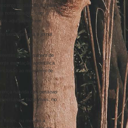
rescente população hispânica
ta notoriedade – com o
os aqui”, disse ele.
a semanal para o jornal
iferentes da mensagem de
ente exortação apostólica
nclusão ao ministério de
erença na vida das pessoas
 precisamos fazer mais, no
 a tuítes, ou mesmo a