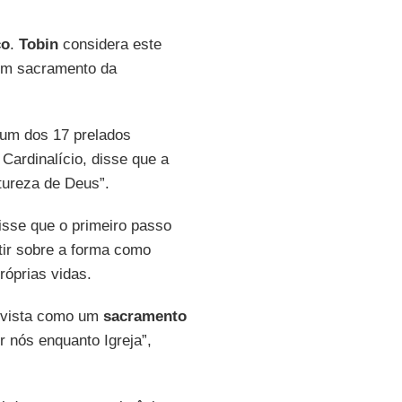
co
.
Tobin
considera este
“um sacramento da
 um dos 17 prelados
 Cardinalício, disse que a
tureza de Deus”.
isse que o primeiro passo
tir sobre a forma como
róprias vidas.
a vista como um
sacramento
or nós enquanto Igreja”,