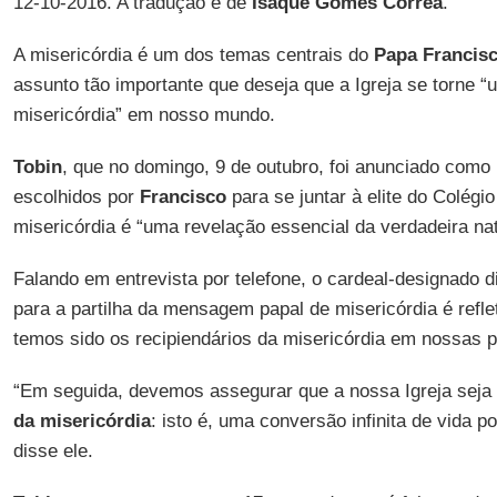
12-10-2016. A tradução é de
Isaque Gomes Correa
.
A misericórdia é um dos temas centrais do
Papa Francis
assunto tão importante que deseja que a Igreja se torne 
misericórdia” em nosso mundo.
Tobin
, que no domingo, 9 de outubro, foi anunciado como
escolhidos por
Francisco
para se juntar à elite do Colégio
misericórdia é “uma revelação essencial da verdadeira na
Falando em entrevista por telefone, o cardeal-designado d
para a partilha da mensagem papal de misericórdia é refle
temos sido os recipiendários da misericórdia em nossas p
“Em seguida, devemos assegurar que a nossa Igreja sej
da misericórdia
: isto é, uma conversão infinita de vida p
disse ele.