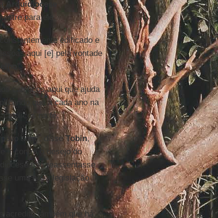
 a
Arquidiocese
estre para ele.
“constantemente edificado e
essoas aqui [e] pela vontade
elho
”.
ãos católicos aqui que ajuda
xplicando que a cada ano na
 católicos na fé.
 povo aqui”, disse
Tobin
,
 ir contra o desejo do
uidiocese não reassentasse
sse uma nova legislação
s acredito também que há