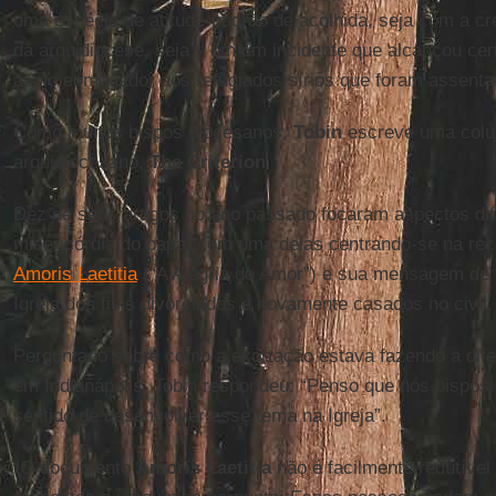
uma espécie de atitude-padrão de acolhida, seja com a c
da arquidiocese, seja – em um incidente que alcançou cer
apoio esmagador aos refugiados sírios que foram assentad
Como muitos bispos diocesanos,
Tobin
escreve uma colun
arquidiocesano,
The Criterion
.
Dez de seus artigos no ano passado focaram aspectos d
misericórdia do papa, com uma delas centrando-se na rec
Amoris Laetitia
(“A Alegria do Amor”) e sua mensagem de i
Igreja dos fiéis divorciados e novamente casados no civil.
Perguntado sobre como a exortação estava fazendo a dif
em Indianápolis, Tobin respondeu: “Penso que nós bispos
sentido de desenvolver esse tema na Igreja”.
“O documento
Amoris Laetitia
não é facilmente redutível