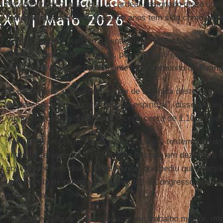
Na coletiva segunda-feira, o cardeal-designado disse que
Indianápolis
nos últimos quatro anos tem sido como um m
Aprofundando a questão na entrevista,
Tobin
falou que é 
inspirado pelo amor da Igreja, por um vasto espectro de p
delas de avançar, especialmente no testemunho do
Evang
“Basicamente, é o tipo de atitude de acolhida destes crist
as pessoas a encontrarem um lar espiritual”, disse ele, e
Vigília Pascal a arquidiocese recebe cerca de 1.100 novos
“Não é um emprego; não é uma carreira; é testemunho do
antes de referenciar a sua própria decisão em dezembro de
governador de Indiana,
Mike Pence
, que pediu que a arq
uma família de
refugiados sírios
até o Congresso aprova
imigratória.
“Acho que sempre podemos fazer um trabalho melhor, ma