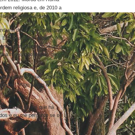
rdem religiosa e, de 2010 a
eligiosa, do Vaticano.
ndiana depois de participar
. Em uma coletiva de
 encontrava no sábado tinha
de sua nomeação depois que
sendo, a de choque”, disse o
porter
. “Algo assim eu não
, porque eu sei que há
idos e eu me pergunto se o