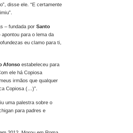
o”, disse ele. “E certamente
imiu”.
as – fundada por
Santo
o apontou para o lema da
fundezas eu clamo para ti,
o Afonso
estabeleceu para
‘Com ele há Copiosa
 meus irmãos que qualquer
ica Copiosa (…)”.
riu uma palestra sobre o
higan para padres e
s em 2012. Morou em Roma