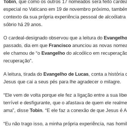
Tobin
, que como os outros 17 nomeados será feito carde
especial no Vaticano em 19 de novembro próximo, também 
contexto da sua própria experiência pessoal de alcoólatr
sóbrio há 29 anos.
O cardeal-designado observou que a leitura do
Evangelh
passado, dia em que
Francisco
anunciou as novas nomeaç
ele chamou de “o
Evangelho
do alcoólico em recuperação
recuperação”.
A leitura, tirada do
Evangelho de Lucas
, conta a história
Jesus que cai a seus pés para lhe agradecer o milagre.
“Ele vem de volta porque ele fez a ligação entre a sua li
terrível e desfigurante, que o afastava de quem ele realm
ama”, disse
Tobin
. “E ele faz a conexão de que Jesus é A
“Eu não trago isso, a minha própria experiência, nas homi