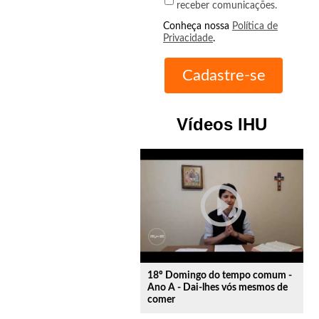
receber comunicações.
Conheça nossa
Política de
Privacidade
.
Vídeos IHU
play_circle_outline
18º Domingo do tempo comum -
Ano A - Dai-lhes vós mesmos de
comer