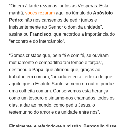
“Ontem à tarde rezamos juntos as Vésperas. Esta
manhã,
vocês rezaram
aqui no túmulo do
Apóstolo
Pedro
: não nos cansemos de pedir juntos e
insistentemente ao Senhor o dom da unidade”,
assinalou
Francisco
, que recordou a importância do
“encontro e do intercâmbio”.
“Somos cristãos que, pela fé e com fé, se ouviram
mutuamente e compartilharam tempo e forças”,
destacou o
Papa
, que afirmou que, graças ao
trabalho em comum, “amadureceu a certeza de que,
aquilo que o Espírito Santo semeou no outro, produz
uma colheita comum. Conservemos esta herança
como um tesouro e sintamo-nos chamados, todos os
dias, a dar ao mundo, como pediu Jesus, o
testemunho do amor e da unidade entre nós”.
Finalmente, e referindo-se à missão,
Bergoglio
disse