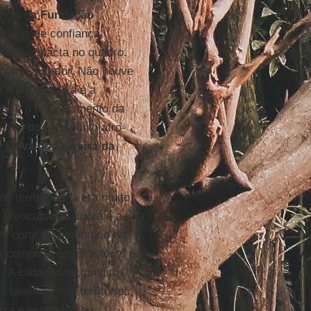
ncia da
Fundação
cargo de confiança,
 isto impacta no quadro.
verno anterior. Não houve
.A perspectiva é a
ra e o fortalecimento da
eção do patrimônio afro-
 é
Erivaldo Oliveira da
 territórios já era muito
 a preocupação agora é ainda
um corte orçamentário da
 composição ministerial e
. A cada dia os conflitos
famílias, nos territórios
rra e estimule seu