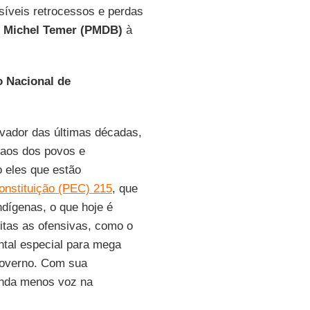
íveis retrocessos e perdas
u
Michel Temer (PMDB)
à
o Nacional de
rvador das últimas décadas,
s aos dos povos e
o eles que estão
nstituição (PEC) 215
, que
ndígenas, o que hoje é
tas as ofensivas, como o
ntal especial para mega
 governo. Com sua
inda menos voz na