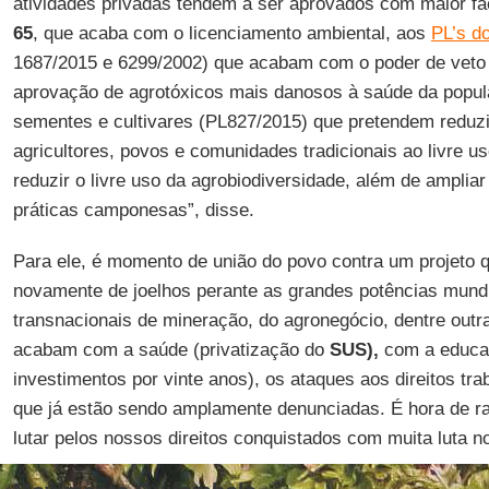
atividades privadas tendem a ser aprovados com maior fa
65
, que acaba com o licenciamento ambiental, aos
PL’s d
1687/2015 e 6299/2002) que acabam com o poder de vet
aprovação de agrotóxicos mais danosos à saúde da popula
sementes e cultivares (PL827/2015) que pretendem reduzir 
agricultores, povos e comunidades tradicionais ao livre 
reduzir o livre uso da agrobiodiversidade, além de ampliar
práticas camponesas”, disse.
Para ele, é momento de união do povo contra um projeto q
novamente de joelhos perante as grandes potências mund
transnacionais de mineração, do agronegócio, dentre outr
acabam com a saúde (privatização do
SUS),
com a educa
investimentos por vinte anos), os ataques aos direitos tra
que já estão sendo amplamente denunciadas. É hora de ra
lutar pelos nossos direitos conquistados com muita luta no