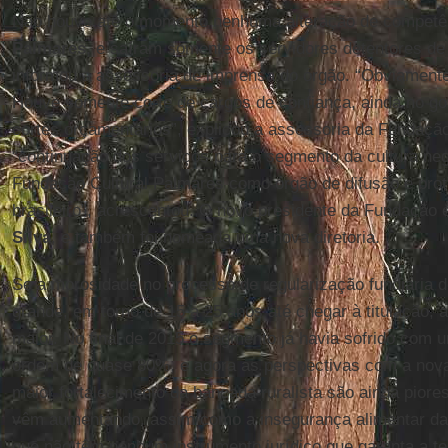
Não houve até o momento nenhuma alteração de competê
Palmares,
e saíram somente os servidores detentores de 
informou a assessoria de imprensa do órgão. “Obviamente
Houve somente corte de cargos de confiança, ainda no go
cortes orçamentários”, explicou a assessoria da Fundação
“continuação dos serviços para o segmento da cultura neg
Fundação Cultural Palmares como órgão de difusão e prot
brasileiro”, acrescentou. O novo presidente da Fundação
Silva
, e também foi nomeada uma nova diretoria.
Se a morosidade no processo de regularização fundiária dos
grande, em torno de 15 a 25 anos até chegar à titulação,
maior. No final de 2015 o segmento já havia sofrido com 
ordem de quase 80%, e agora as perspectivas com a nova
maior fortalecimento da bancada ruralista são ainda piores
vêm aumentando, assim como a insegurança alimentar das 
que não têm nenhum instrumento jurídico que garanta a te