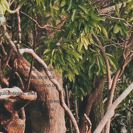
o mais de cinco mil
, de acordo com a
egras Rurais Quilombolas
acional do movimento, não
 incapacidade dos sucessivos
eira de 1988.
a quilombola do Instituto
erir para o Ministério da
cabou com o Ministério do
quilombolas. Excluiu a
ativas contra o nosso direito.
te. São vários processos
 levamos toda uma vida
ês”, afirmou.