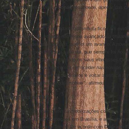
desenvolvimento. Mas a
Conaq
reconhece, apesar das cr
petista.
“No governo Lula a comunidade quilombola ficou em evid
políticas públicas, embora não tenha avançado na titulari
receio de perder esse diálogo, que foi um avanço. A nova
está ocupada pela bancada ruralista, que sempre foi noss
propõem a PEC 215, que defende os seus interesses.Quan
parado no Incra. Não queremos retroceder nas nossas co
preocupados com a perda de direitos e voltar a estaca zer
dever de titular as terras quilombolas”, afirmou.
Indígenas em luta
Os indígenas fizeram diversas mobilizações contra a saí
Rousseff,
incluindo ocupações em Brasília, e avaliam qu
direitos com o governo Temer. De acordo com
Dourado T