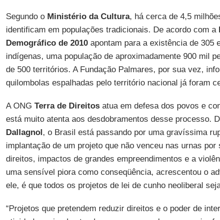
Segundo o
Ministério da Cultura
, há cerca de 4,5 milhõe
identificam em populações tradicionais. De acordo com a
Demográfico de 2010
apontam para a existência de 305 e
indígenas, uma população de aproximadamente 900 mil pe
de 500 territórios. A Fundação Palmares, por sua vez, in
quilombolas espalhadas pelo território nacional já foram ce
A ONG
Terra de Direitos
atua em defesa dos povos e com
está muito atenta aos desdobramentos desse processo. 
Dallagnol
, o Brasil está passando por uma gravíssima ru
implantação de um projeto que não venceu nas urnas por s
direitos, impactos de grandes empreendimentos e a violê
uma sensível piora como conseqüência, acrescentou o a
ele, é que todos os projetos de lei de cunho neoliberal se
“Projetos que pretendem reduzir direitos e o poder de int