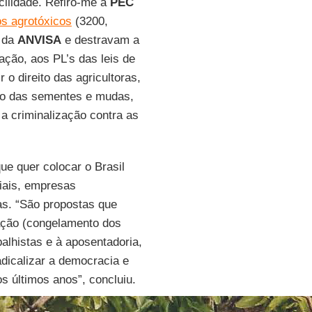
cilidade. Refiro-me à
PEC
os agrotóxicos
(3200,
o da
ANVISA
e destravam a
ção, aos PL’s das leis de
o direito das agricultoras,
uso das sementes e mudas,
 a criminalização contra as
ue quer colocar o Brasil
iais, empresas
as. “São propostas que
ção (congelamento dos
balhistas e à aposentadoria,
dicalizar a democracia e
s últimos anos”, concluiu.