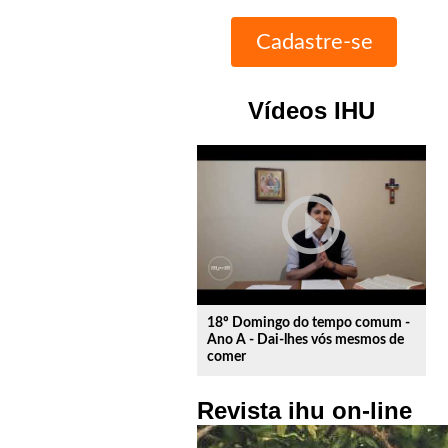
Vídeos IHU
play_circle_outline
18º Domingo do tempo comum -
Ano A - Dai-lhes vós mesmos de
comer
Revista ihu on-line