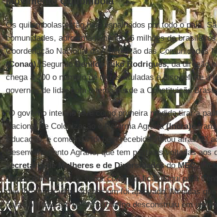
Movimento Quilombola
Os quilombolas estão hoje espalhados por todo o país. Sã
comunidades, aproximadamente 16 milhões de brasileiros
Coordenação Nacional da Articulação das Comunidades N
(Conaq).
Segundo
Denildo Biko Rodrigues,
da direção n
chega a 200 o número de terras tituladas e isso reflete a
governos de lidar com o tema desde a Constituição Brasil
“O governo interino teve como primeira medida tirar a paut
Nacional de Colonização e Reforma Agrária
(Incra)e
transf
Educação, e como não foi bem recebido voltou atrás. Aí a
Desenvolvimento Agrário, que tem políticas voltadas aos 
secretaria de Mulheres e de Diversidades
do
MEC,
inici
Temos dificuldade de saber como vai ficar daqui para fren
que foram parados, apenas um foi aprovado. Medidas que
para construir e o governo interino desconstruiu em um m