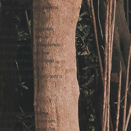
íticas, avanços do governo
ência e acessou algumas
dade das terras. Temos
 composição dos ministérios
a inimiga. São eles que
to aos cortes, está tudo
nquistas. Estamos
o. O Estado Brasileiro tem o
da da presidente
Dilma
e estão perdendo diversos
apeba,
da Articulação dos