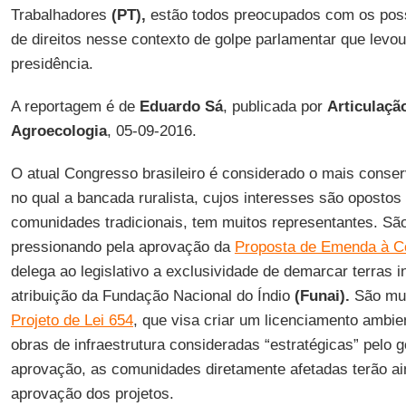
Trabalhadores
(PT),
estão todos preocupados com os poss
de direitos nesse contexto de golpe parlamentar que levo
presidência.
A reportagem é de
Eduardo
Sá
, publicada por
Articulaçã
Agroecologia
, 05-09-2016.
O atual Congresso brasileiro é considerado o mais conse
no qual a bancada ruralista, cujos interesses são oposto
comunidades tradicionais, tem muitos representantes. Sã
pressionando pela aprovação da
Proposta de Emenda à Co
delega ao legislativo a exclusividade de demarcar terras i
atribuição da Fundação Nacional do Índio
(Funai).
São mui
Projeto de Lei 654
, que visa criar um licenciamento ambie
obras de infraestrutura consideradas “estratégicas” pelo
aprovação, as comunidades diretamente afetadas terão a
aprovação dos projetos.