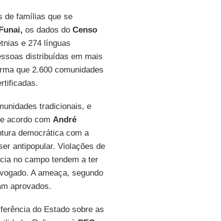
s de famílias que se
Funai,
os dados do
Censo
tnias e 274 línguas
ssoas distribuídas em mais
forma que 2.600 comunidades
rtificadas.
unidades tradicionais, e
De acordo com
André
ptura democrática com a
er antipopular. Violações de
ncia no campo tendem a ter
dvogado. A ameaça, segundo
jam aprovados.
erferência do Estado sobre as