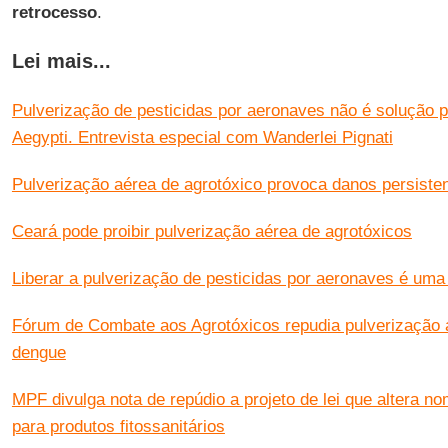
retrocesso
.
Lei mais...
Pulverização de pesticidas por aeronaves não é solução 
Aegypti. Entrevista especial com Wanderlei Pignati
Pulverização aérea de agrotóxico provoca danos persisten
Ceará pode proibir pulverização aérea de agrotóxicos
Liberar a pulverização de pesticidas por aeronaves é uma
Fórum de Combate aos Agrotóxicos repudia pulverização 
dengue
MPF divulga nota de repúdio a projeto de lei que altera n
para produtos fitossanitários