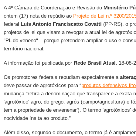
A 4ª Câmara de Coordenação e Revisão do
Ministério Pú
ontem (17) nota de repúdio ao
Projeto de Lei n.º 3200/201
federal
Luis Antonio Franciscatto Covatti
(PP-RS), o pro
projetos de lei que visam a revogar a atual lei de agrotó
"PL do veneno" – porque pretendem ampliar o uso e cons
território nacional.
A informação foi publicada por
Rede Brasil Atual
, 18-08-
Os promotores federais repudiam especialmente a
altera
deve passar de agrotóxicos para “
produtos defensivos fito
mudança "retira a denominação que transparece a exata n
'agrotóxico' agro, do grego, agrós (campo/agricultura) e tó
tem a propriedade de envenenar'). O termo 'agrotóxicos' d
nocividade ínsita ao produto."
Além disso, segundo o documento, o termo já é amplamen