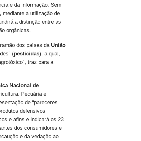
ência e da informação. Sem
, mediante a utilização de
ndirá a distinção entre as
ão orgânicas.
tramão dos países da
União
ides” (
pesticidas
), a qual,
grotóxico”, traz para a
ica Nacional de
ricultura, Pecuária e
presentação de “pareceres
produtos defensivos
cos e afins e indicará os 23
tantes dos consumidores e
recaução e da vedação ao