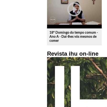
play_circle_outline
18º Domingo do tempo comum -
Ano A - Dai-lhes vós mesmos de
comer
Revista ihu on-line