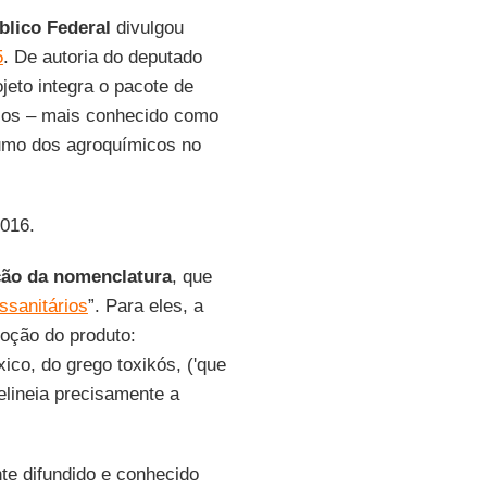
blico Federal
divulgou
5
. De autoria do deputado
jeto integra o pacote de
xicos – mais conhecido como
umo dos agroquímicos no
2016.
ção da nomenclatura
, que
ssanitários
”. Para eles, a
oção do produto:
xico, do grego toxikós, ('que
elineia precisamente a
te difundido e conhecido