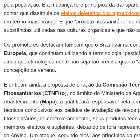
pela população. E a mudança fere princípios da transpar
contar que dissimula os
efeitos deletérios dos agrotóxicos
um termo mais brando. E que “produto fitossanitário” confu
substâncias utilizadas nas culturas orgânicas e que não s
Os promotores destacam também que o Brasil vai na con
Europeia
, que continuam utilizando a terminologia “pestic
ainda que etimologicamente não seja tão precisa quanto “a
concepção de veneno.
E criticam ainda a proposta de criação da
Comissão Técn
Fitossanitários
(
CTNFito
), no âmbito do Ministério da Ag
Abastecimento (
Mapa
), a qual ficará responsável pela a
técnicos conclusivos aos pedidos de avaliação de novos 
fitossanitários, de controle ambiental, seus produtos técni
membros efetivos e suplentes, deixando de fora represen
da Anvisa. Um ataque, segundo eles, aos princípios da p