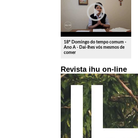
play_circle_outline
18º Domingo do tempo comum -
Ano A - Dai-lhes vós mesmos de
comer
Revista ihu on-line