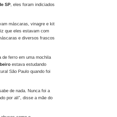
de SP
, eles foram indiciados
vam máscaras, vinagre e kit
diz que eles estavam com
 máscaras e diversos frascos
ra de ferro em uma mochila
ibeiro
estava estudando
tural São Paulo quando foi
sabe de nada. Nunca foi a
o por ali”, disse a mãe do