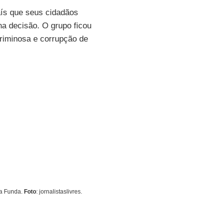
aís que seus cidadãos
na decisão. O grupo ficou
riminosa e corrupção de
ra Funda.
Foto
: jornalistaslivres.