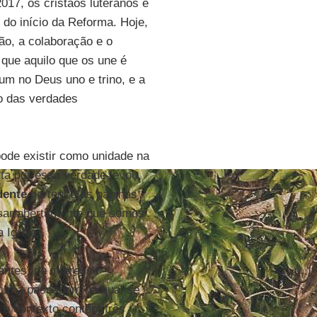
2017, os cristãos luteranos e
do início da Reforma. Hoje,
ão, a colaboração e o
que aquilo que os une é
um no Deus uno e trino, e a
o das verdades
pode existir como unidade na
uta por essa verdade levou,
dente
pertence às páginas
ssar abertamente que somos
 Igreja".
antes, de interesse
e uma passagem na qual se
 o contexto contém três