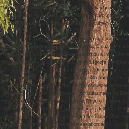
Três pontos fundamentais que colocam o diálogo ecumên
estática, mas, ao contrário, descrevem um processo ate
a partir dos cerca de 50 anos de diálogo ecumênico.
Fazendo uma palestra sobre o documento comum, em ju
durante a
Conferência Luterana Mundial
, à qual ele tin
pronunciar, o próprio cardeal
Koch
recordou a importânci
comum, nascida de um convite dirigido à
Igreja Católica
e
purpurado de origem austríaca recordava, depois, que o con
com alegria por
Bento XVI
. Portanto, dentre muitas outr
como tarefa dos cristãos o fato de não esquecer as cons
divisão que os havia atravessado, particularmente na
Eur
que o próprio processo de secularização ou o fechamento d
desta época, também eram consequências de tal "conflito
se seguiram, as divisões, não deviam ser esquecidas, mas
fatores de divisão histórica deviam ser abordados. Soment