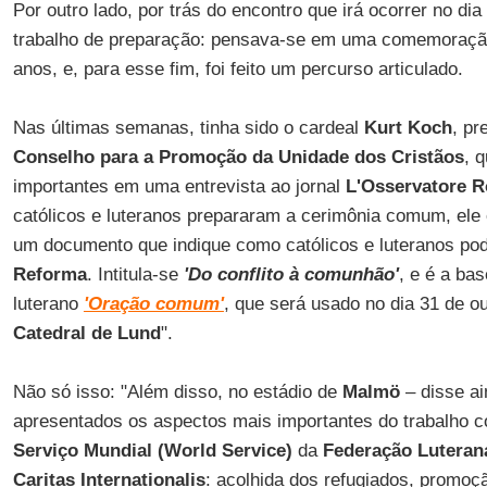
Por outro lado, por trás do encontro que irá ocorrer no di
trabalho de preparação: pensava-se em uma comemoração
anos, e, para esse fim, foi feito um percurso articulado.
Nas últimas semanas, tinha sido o cardeal
Kurt Koch
, pr
Conselho para a Promoção da Unidade dos Cristãos
, 
importantes em uma entrevista ao jornal
L'Osservatore 
católicos e luteranos prepararam a cerimônia comum, ele
um documento que indique como católicos e luteranos p
Reforma
. Intitula-se
'Do conflito à comunhão'
, e é a bas
luterano
'Oração comum'
, que será usado no dia 31 de o
Catedral de Lund
".
Não só isso: "Além disso, no estádio de
Malmö
– disse ai
apresentados os aspectos mais importantes do trabalho 
Serviço Mundial (World Service)
da
Federação Luteran
Caritas Internationalis
: acolhida dos refugiados, promoçã