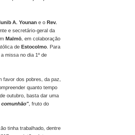
unib A. Younan
e o
Rev.
nte e secretário-geral da
 em
Malmö
, em colaboração
tólica de
Estocolmo
. Para
 a missa no dia 1º de
 favor dos pobres, da paz,
compreender quanto tempo
 de outubro, basta dar uma
e comunhão"
, fruto do
ão tinha trabalhado, dentre