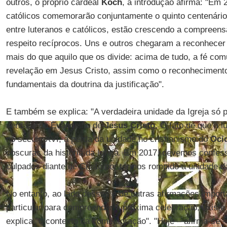
outros, o próprio cardeal
Koch
, a introdução afirma: "Em 
católicos comemorarão conjuntamente o quinto centenário 
entre luteranos e católicos, estão crescendo a compreens
respeito recíprocos. Uns e outros chegaram a reconhecer 
mais do que aquilo que os divide: acima de tudo, a fé com
revelação em Jesus Cristo, assim como o reconheciment
fundamentais da doutrina da justificação".
E também se explica: "A verdadeira unidade da Igreja só 
verdade do Evangelho de
Jesus Cristo
. O fato de que a l
no século XVI, à perda da unidade no cristianismo do
Oci
obscuras da história da Igreja. Em 2017, devemos confe
culpados diante de Cristo por termos rompido a unidade da
No entanto, ao lado dessas e de outras afirmações import
particular para compreender a próxima celebração, exist
explica "o contexto da comemoração". "Hoje – afirma-se –