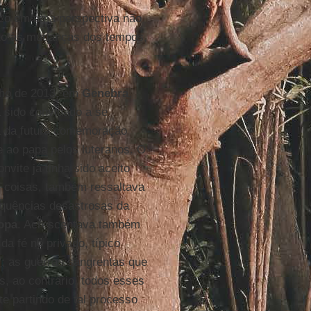
ico em uma perspectiva não
nto às mudanças dos tempos,
nho de 2013, em
Genebra
,
ha sido convidado a se
a da futura comemoração
 ao papa pelos luteranos. O
vite já tinha sido aceito
as coisas, também ressaltava
equências desastrosas da
opa
. Acrescentava também
a fé no privado, típico
"; as guerras sangrentas que
, ao contrário, todos esses
e partindo de tal processo