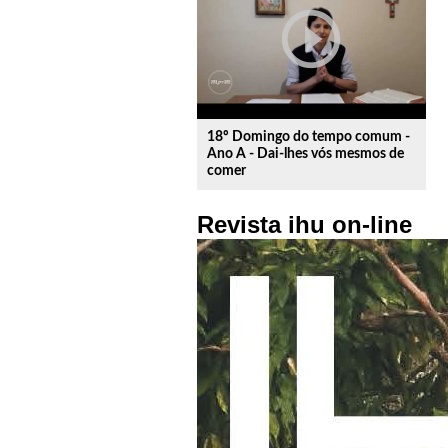
play_circle_outline
18º Domingo do tempo comum -
Ano A - Dai-lhes vós mesmos de
comer
Revista ihu on-line