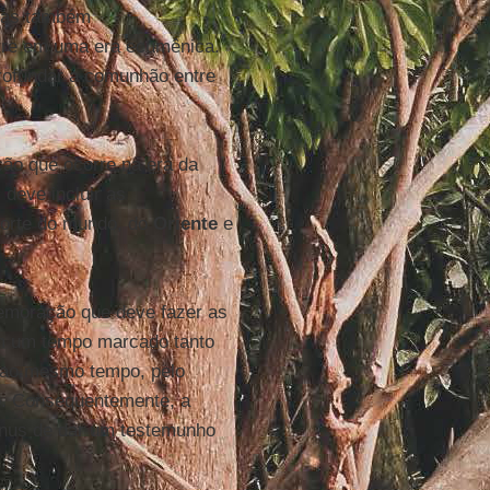
 mas também
rre em uma era ecumênica.
ofundar a comunhão entre
ção que ocorre na era da
eve incluir as
Norte do mundo, do
Oriente
e
memoração que deve fazer as
m um tempo marcado tanto
, ao mesmo tempo, pelo
o. Consequentemente, a
nus de dar um testemunho