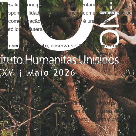
desafios principais, que nos apresentam oportunidades,
responsabilidades.
1)
É a primeira comemoração que oco
A comemoração comum, portanto, é uma ocasião para apr
católicos e luteranos".
No
segundo ponto
, observa-se: "É a primeira comemora
globalização. Consequentemente, a comemoração comum d
experiências e as perspectivas dos cristãos do Sul e do 
do
Ocidente
".
Por fim, no
terceiro ponto
, explica-se: "É a primeira co
contas com a necessidade de uma nova evangelização e
pela proliferação de novos movimentos religiosos quanto
crescimento da secularização em muitas partes do mund
comemoração comum nos apresenta a oportunidade e o ô
comum de fé".