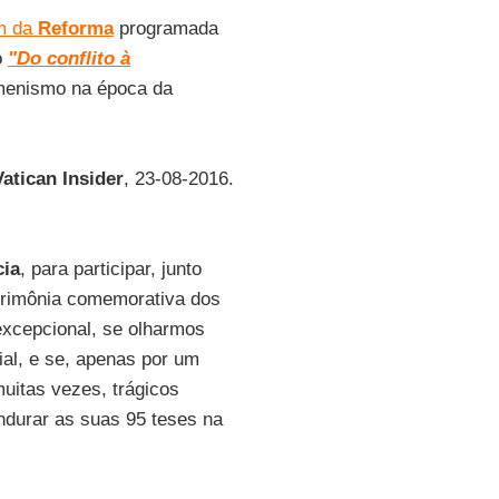
m da
Reforma
programada
o
"Do conflito à
umenismo na época da
Vatican Insider
, 23-08-2016.
cia
, para participar, junto
erimônia comemorativa dos
xcepcional, se olharmos
ial, e se, apenas por um
uitas vezes, trágicos
durar as suas 95 teses na