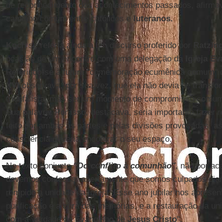
de reconhecimento dos acontecimentos passados, afirma
caminho comum entre católicos e
luteranos.
Koch
se referia ainda a um discurso proferido por
Ratzin
ocasião de um encontro com uma delegação da
Igreja Ev
Referindo-se à futura "comemoração ecumênica comum"
XVI
observava, por sua vez, que ela não devia se transf
triunfalista, mas ser um momento de compromisso comum
Sua palavra. Por isso, destacava, seria importante fazer 
feito por ambas as partes e pelas divisões provocadas, a
consciência deveria encontrar o seu espaço.
No texto conjunto
"Do conflito à comunhão"
, não por ac
devemos confessar abertamente que somos culpados diant
rompido a unidade da Igreja. Esse ano jubilar nos apresent
purificação e a cura das memórias, e a restauração da un
com a verdade do Evangelho de
Jesus Cristo
".