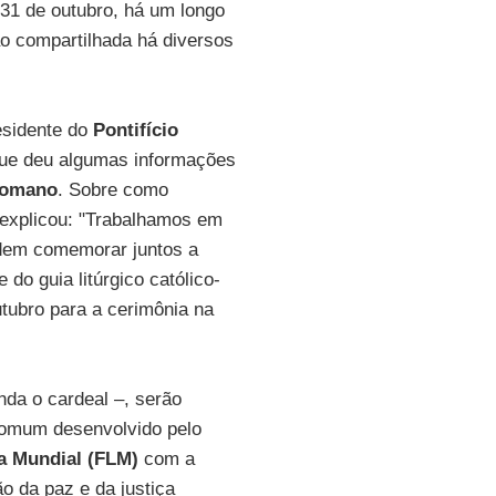
a 31 de outubro, há um longo
 compartilhada há diversos
esidente do
Pontifício
que deu algumas informações
Romano
. Sobre como
 explicou: "Trabalhamos em
odem comemorar juntos a
e do guia litúrgico católico-
utubro para a cerimônia na
nda o cardeal –, serão
comum desenvolvido pelo
a Mundial (FLM)
com a
o da paz e da justiça