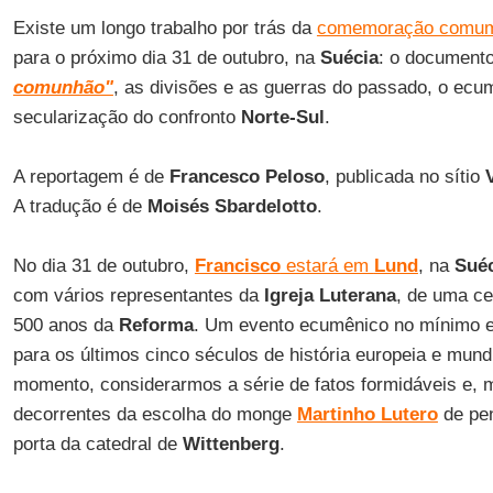
Existe um longo trabalho por trás da
comemoração comu
para o próximo dia 31 de outubro, na
Suécia
: o document
comunhão"
, as divisões e as guerras do passado, o ec
secularização do confronto
Norte-Sul
.
A reportagem é de
Francesco Peloso
, publicada no sítio
A tradução é de
Moisés Sbardelotto
.
No dia 31 de outubro,
Francisco
estará em
Lund
, na
Sué
com vários representantes da
Igreja Luterana
, de uma c
500 anos da
Reforma
. Um evento ecumênico no mínimo e
para os últimos cinco séculos de história europeia e mund
momento, considerarmos a série de fatos formidáveis e, m
decorrentes da escolha do monge
Martinho Lutero
de pen
porta da catedral de
Wittenberg
.