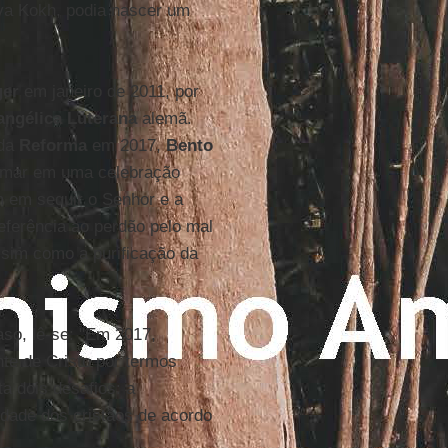
va Kokh, podia nascer um
ger
em janeiro de 2011, por
angélica Luterana
alemã.
 da
Reforma
em 2017,
Bento
ormar em uma celebração
 em seguir o Senhor e a
referência ao perdão pelo mal
ssim como a purificação da
aso, lê-se: "Em 2017,
e de Cristo por termos
a dois desafios: a
idade dos cristãos de acordo