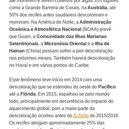
até morrerem e serem cobertos por algas. Em lugares
como a Grande Barreira de Corais, na
Austrália
, até
50% dos recifes antes saudáveis descoloriram e
morreram. Na América do Norte, a
Administração
Oceânica e Atmosférica Nacional
(NOAA) prevê
que Guam, a
Comunidade das Ilhas Marianas
Setentrionais
, a
Micronésia Oriental
e a
Ilha de
Hainan
(China) possam sofrer a pior descoloração
nos próximos meses. Também haverá descoloração
no Havaí e em vários pontos do Caribe.
Esse fenômeno teve início em 2014 com uma
descoloração que se estendeu do oeste do
Pacífico
até a
Flórida
. Em 2015, espalhou-se pelo mundo
todo, principalmente em decorrência do impacto do
aquecimento global, pois a maior parte da
descoloração ocorreu antes do
El Niño
de 2015/2016.
Os recifes abrigam aproximadamente 25% das