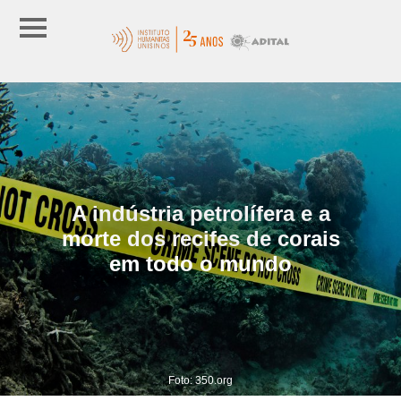
A indústria petrolífera e a
morte dos recifes de corais
em todo o mundo
Foto: 350.org