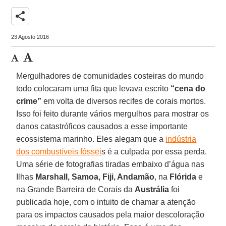
share
23 Agosto 2016
Mergulhadores de comunidades costeiras do mundo
todo colocaram uma fita que levava escrito
“cena do
crime”
em volta de diversos recifes de corais mortos.
Isso foi feito durante vários mergulhos para mostrar os
danos catastróficos causados a esse importante
ecossistema marinho. Eles alegam que a
indústria
dos combustíveis fóssei
s é a culpada por essa perda.
Uma série de fotografias tiradas embaixo d’água nas
Ilhas
Marshall, Samoa, Fiji, Andamão
, na
Flórida
e
na Grande Barreira de Corais da
Austrália
foi
publicada hoje, com o intuito de chamar a atenção
para os impactos causados pela maior descoloração