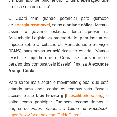
um punhado de bilionários. “E uma aberração que
precisa ser combatida”.
O Ceará tem grande potencial para geração
de
energia renovável
, como a
solar
e
eólica
. Mesmo
assim, o governo estadual tenta aprovar na
Assembleia Legislativa projeto de lei para isentar do
Imposto sobre Circulação de Mercadorias e Serviços
(
ICMS
) para novas termelétricas no estado. “Vamos
resistir e impedir que o Ceará se transforme no
paraíso dos combustíveis fósseis”, finaliza
Alexandre
Araújo Costa
.
Para saber mais sobre o movimento global que está
criando uma onda contra os combustíveis fósseis,
acesse o site
Liberte-se.org
[
https://liberte-se.org/
] e
saiba como participar. Também recomendamos a
página do
Fórum Ceará no Clima
no
Facebook
:
https://www.facebook.com/CeNoClima/
.