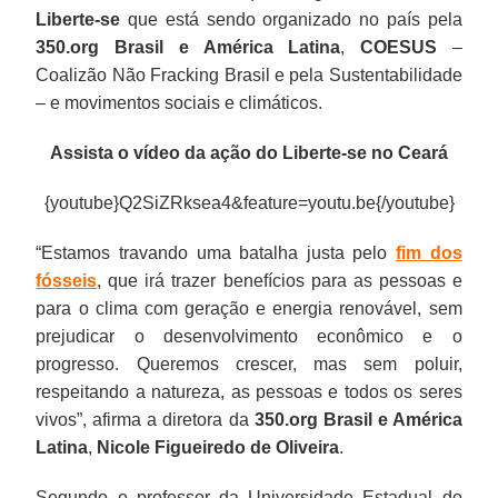
Liberte-se
que está sendo organizado no país pela
350.org Brasil e América Latina
,
COESUS
–
Coalizão Não Fracking Brasil e pela Sustentabilidade
– e movimentos sociais e climáticos.
Assista o vídeo da ação do Liberte-se no Ceará
{youtube}Q2SiZRksea4&feature=youtu.be{/youtube}
“Estamos travando uma batalha justa pelo
fim dos
fósseis
, que irá trazer benefícios para as pessoas e
para o clima com geração e energia renovável, sem
prejudicar o desenvolvimento econômico e o
progresso. Queremos crescer, mas sem poluir,
respeitando a natureza, as pessoas e todos os seres
vivos”, afirma a diretora da
350.org Brasil e América
Latina
,
Nicole Figueiredo de Oliveira
.
Segundo o professor da Universidade Estadual do