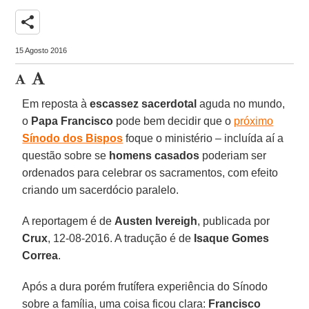
share
15 Agosto 2016
Em reposta à
escassez sacerdotal
aguda no mundo,
o
Papa Francisco
pode bem decidir que o
próximo
Sínodo dos Bispos
foque o ministério – incluída aí a
questão sobre se
homens casados
poderiam ser
ordenados para celebrar os sacramentos, com efeito
criando um sacerdócio paralelo.
A reportagem é de
Austen Ivereigh
, publicada por
Crux
, 12-08-2016. A tradução é de
Isaque Gomes
Correa
.
Após a dura porém frutífera experiência do Sínodo
sobre a família, uma coisa ficou clara:
Francisco