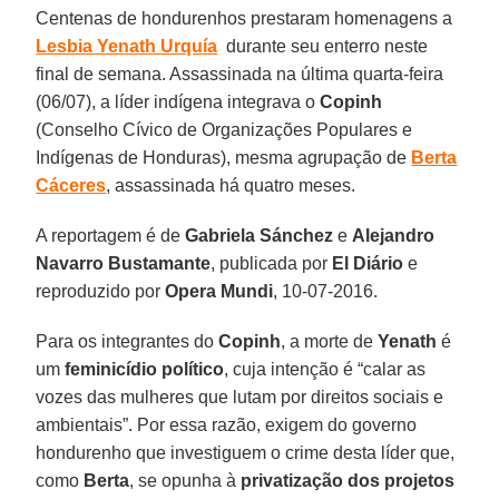
Centenas de hondurenhos prestaram homenagens a
Lesbia Yenath Urquía
durante seu enterro neste
final de semana. Assassinada na última quarta-feira
(06/07), a líder indígena integrava o
Copinh
(Conselho Cívico de Organizações Populares e
Indígenas de Honduras), mesma agrupação de
Berta
Cáceres
, assassinada há quatro meses.
A reportagem é de
Gabriela Sánchez
e
Alejandro
Navarro Bustamante
, publicada por
El Diário
e
reproduzido por
Opera Mundi
, 10-07-2016.
Para os integrantes do
Copinh
, a morte de
Yenath
é
um
feminicídio político
, cuja intenção é “calar as
vozes das mulheres que lutam por direitos sociais e
ambientais”. Por essa razão, exigem do governo
hondurenho que investiguem o crime desta líder que,
como
Berta
, se opunha à
privatização dos projetos