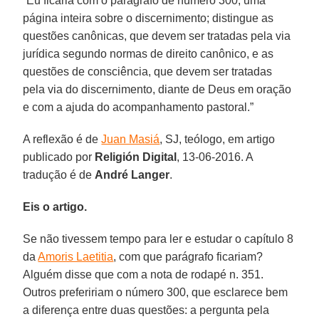
“Eu ficaria com o parágrafo de número 300, uma
página inteira sobre o discernimento; distingue as
questões canônicas, que devem ser tratadas pela via
jurídica segundo normas de direito canônico, e as
questões de consciência, que devem ser tratadas
pela via do discernimento, diante de Deus em oração
e com a ajuda do acompanhamento pastoral.”
A reflexão é de
Juan Masiá
, SJ, teólogo, em artigo
publicado por
Religión Digital
, 13-06-2016. A
tradução é de
André Langer
.
Eis o artigo.
Se não tivessem tempo para ler e estudar o capítulo 8
da
Amoris Laetitia
, com que parágrafo ficariam?
Alguém disse que com a nota de rodapé n. 351.
Outros prefeririam o número 300, que esclarece bem
a diferença entre duas questões: a pergunta pela