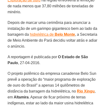
Exploração de ouro
na região envolveria a remoção
de nada menos que 37,80 milhões de toneladas de
minério.
Depois de marcar uma cerimônia para anunciar a
instalação de um garimpo gigantesco bem ao lado da
barragem da
hidrelétrica de
Belo Monte
, a Secretaria
de Meio Ambiente do Pará decidiu voltar atrás e adiar
o anúncio.
A reportagem é publicada por
O Estado de São
Paulo
, 27-04-2016.
O projeto polêmico da empresa canadense Belo Sun
prevê a operação do “maior programa de exploração
de ouro do Brasil” a apenas 14 quilômetros de
distância da barragem da hidrelétrica, no
Rio Xingu
,
em
Altamira
. Apesar de ficar próximo de terras
indígenas, estar ao lado da maior usina hidrelétrica