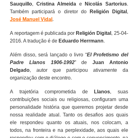
Sauquillo
,
Cristina Almeida
e
Nicolás Sartorius
.
Também participará o diretor do
Religión Digital
,
José Manuel Vidal
.
A reportagem é publicada por
Religión Digital
, 25-04-
2016. A tradução é de
Eduardo Herrmann
.
Além disso, será lançado o livro “
El Profetismo del
Padre Llanos 1906-1992
” de
Juan Antonio
Delgado
, autor que participou ativamente da
organização deste encontro.
A trajetória comprometida de
Llanos
, suas
contribuições sociais ou religiosas, configuram uma
personalidade história que queremos projetar desde
nossa realidade atual. Tanto os desafios aos quais
ele respondeu quanto os atuais, nos colocam, a
todos, na fronteira e na perplexidade, aos quais ele
respondeu com o diálogo e com o convencimento, na