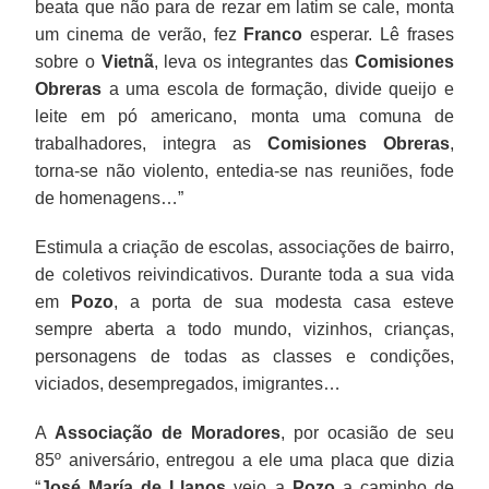
beata que não para de rezar em latim se cale, monta
um cinema de verão, fez
Franco
esperar. Lê frases
sobre o
Vietnã
, leva os integrantes das
Comisiones
Obreras
a uma escola de formação, divide queijo e
leite em pó americano, monta uma comuna de
trabalhadores, integra as
Comisiones Obreras
,
torna-se não violento, entedia-se nas reuniões, fode
de homenagens…”
Estimula a criação de escolas, associações de bairro,
de coletivos reivindicativos. Durante toda a sua vida
em
Pozo
, a porta de sua modesta casa esteve
sempre aberta a todo mundo, vizinhos, crianças,
personagens de todas as classes e condições,
viciados, desempregados, imigrantes…
A
Associação de Moradores
, por ocasião de seu
85º aniversário, entregou a ele uma placa que dizia
“
José María de Llanos
veio a
Pozo
a caminho de