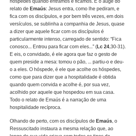
hóspedes quando entramos e ficamos. É o auge do
relato de
Emaús
: Jesus entra, como lhe pediram, e
fica com os discípulos, e por bem três vezes, em dois
versículos, se sublinha a companhia de Jesus, quase
a dizer que aquele ficar com os discípulos é
particularmente intenso, carregado de sentido: “Fica
conosco... Entrou para ficar com eles...” (
Lc 24
,30-31).
E eis, o convidado, é ele agora que faz o gesto de
quem preside a mesa: tomou o pão, ... partiu-o e deu-
o a eles. O hóspede, é ele que acolhe os hóspedes,
como que para dizer que a hospitalidade é obtida
quando quem convida e acolhe é, por sua vez,
acolhido por aquele que hospedou em sua casa.
Todo o relato de Emaús é a narração de uma
hospitalidade recíproca.
Olhando de perto, com os discípulos de
Emaús
, o
Ressuscitado instaura a mesma relação que, ao