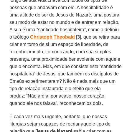
longo de sua vida criava com todos os tipos de
pessoas que andavam com ele. A hospitalidade é
uma atitude do ser de Jesus de Nazaré, uma postura,
seu modo de estar no mundo e de entrar em relação.
A sua é uma “santidade hospitaleira”, como a definiu
o teólogo
Christoph Theobald
[
3
], que se retira para
criar em torno de si um espaço de liberdade, de
reconhecimento, comunicando, com sua simples
presença, uma proximidade benevolente com aquele
que o encontra. Mas, em que consiste esta “santidade
hospitaleira” de Jesus, que também os discípulos de
Emaús experimentaram? Não é nada mais que um
tipo de relação instaurada e o efeito que ela
produz: “Não ardia, por acaso, nosso coração,
quando ele nos falava”, reconhecem os dois.
É cada vez mais urgente, portanto, que nossas
liturgias sejam capazes de recriar aquele tipo de
relação que
Jesus de Nazaré
sabia criar com as