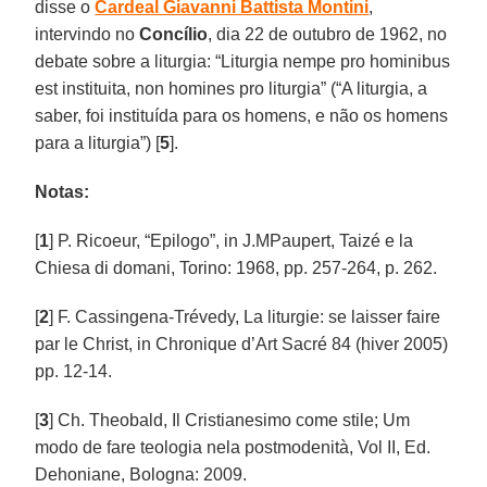
disse o
Cardeal Giavanni Battista Montini
,
intervindo no
Concílio
, dia 22 de outubro de 1962, no
debate sobre a liturgia: “Liturgia nempe pro hominibus
est instituita, non homines pro liturgia” (“A liturgia, a
saber, foi instituída para os homens, e não os homens
para a liturgia”) [
5
].
Notas:
[
1
] P. Ricoeur, “Epilogo”, in J.MPaupert, Taizé e la
Chiesa di domani, Torino: 1968, pp. 257-264, p. 262.
[
2
] F. Cassingena-Trévedy, La liturgie: se laisser faire
par le Christ, in Chronique d’Art Sacré 84 (hiver 2005)
pp. 12-14.
[
3
] Ch. Theobald, Il Cristianesimo come stile; Um
modo de fare teologia nela postmodenità, Vol II, Ed.
Dehoniane, Bologna: 2009.