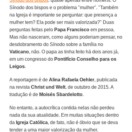
Sínodo dos bispos
: quase apenas entre homens. O
Sínodo dos bispos e o problema "mulher". "Também
na Igreja é importante se perguntar: que presença a
mulher tem? Ela pode ser mais valorizada?" Duas
perguntas feitas pelo
Papa Francisco
em pessoa.
Mas não nasceram, como alguns poderiam pensar, no
desdobramento do Sínodo sobre a família no
Vaticano
, não. O papa as tinha feito há dois anos já,
em um congresso do
Pontifício Conselho para os
Leigos
.
A reportagem é de
Alina Rafaela Oehler
, publicada
na revista
Christ und Welt
, de outubro de 2015. A
tradução é de
Moisés Sbardelotto
.
No entanto, a autocrítica contida nelas não perdeu
nada da sua atualidade. Em muitas situações dentro
da
Igreja Católica
, de fato, não é óbvio que se deva
tender a uma maior valorização da mulher.