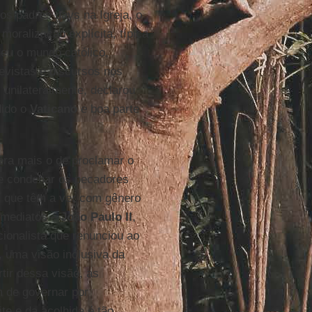
os padres gays na Igreja, o
oralização explícita, típica
deu o mundo católico,
evistas e discursos nos
unilateralmente, declarou
dido o
Vaticano
e boa parte
era mais o de proclamar o
e condenar os pecadores
s que têm a ver com gênero
imediatos –
João Paulo II
,
cionalista que renunciou ao
, uma visão inclusiva da
tir dessa visão, as
m de governar por
te e da acolhida é tão