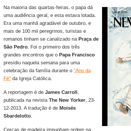
Na maioria das quartas-feiras, o papa dá
uma audiência geral, e esta estava lotada.
Era uma manhã agradável de outubro, e
mais de 100 mil peregrinos, turistas e
romanos tinham se canalizado na
Praça de
São Pedro
. Foi o primeiro dos três
grandes encontros que o
Papa Francisco
presidiu naquela semana para uma
celebração da família durante o
"Ano da
Fé"
da Igreja Católica.
A reportagem é de
James Carroll
,
publicada na revista
The New Yorker
, 23-
12-2013. A tradução é de
Moisés
Sbardelotto
.
Cercas de madeira impunham ordem na