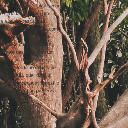
contra a minha. Podia sentir
ou seria latim? – em um
ara a minha reação tão
 de Deus. Eu não tinha como
o de João – a reunião de
euniu em quatro sessões,
ra mim ele desempenhou um
 sonho da Força Aérea e
xei o sacerdócio depois de
João XXIII
, que, dada a
ram longas décadas de exílio
transcendência na presença
as no fim de julho, em