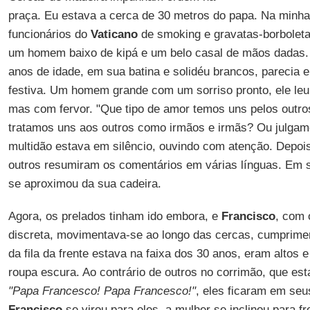
praça. Eu estava a cerca de 30 metros do papa. Na minha 
funcionários do
Vaticano
de smoking e gravatas-borboleta 
um homem baixo de kipá e um belo casal de mãos dadas.
anos de idade, em sua batina e solidéu brancos, parecia e
festiva. Um homem grande com um sorriso pronto, ele leu 
mas com fervor. "Que tipo de amor temos uns pelos outr
tratamos uns aos outros como irmãos e irmãs? Ou julgam
multidão estava em silêncio, ouvindo com atenção. Depo
outros resumiram os comentários em várias línguas. Em s
se aproximou da sua cadeira.
Agora, os prelados tinham ido embora, e
Francisco
, com 
discreta, movimentava-se ao longo das cercas, cumprime
da fila da frente estava na faixa dos 30 anos, eram altos
roupa escura. Ao contrário de outros no corrimão, que 
"Papa Francesco! Papa Francesco!"
, eles ficaram em se
Francisco
se virou para eles, a mulher se inclinou para f