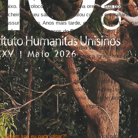
baixo. Ele colocou a boca na minha orelha, sua bochecha 
o cheiro de seu sabonete. Ele falou comigo em italiano – 
sussurro íntimo. Anos mais tarde, eu olharia para trás, p
ingênua, mas nos braços do
Papa João
eu senti o abraço
compreender o significado do vindouro Concílio ecumênic
bispos conhecidos como o
Concílio Vaticano II
, que se r
entre 1962 e 1965, e que iria reformar a Igreja, mas pa
papel fundamental. Em pouco tempo, eu abandonei o meu
entrei no seminário para me tornar um padre católico. Dei
cinco anos, mas nunca deixei de ser um católico do Papa
inclinação reacionária dos papados posteriores, significa
interno. Ultimamente, o fato de uma vez eu ter buscado 
de um papa deixou de parecer algo ingenuo.
I – Surpresa
“Quem sou eu para julgar?”
Com essas cinco palavras, dit