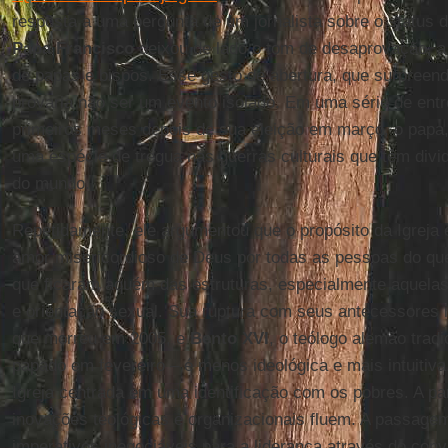
resposta a uma pergunta de um jornalista sobre o status d
Papa Francisco
deixou de lado o tom de desaprovação, a m
de papas e bispos. Esse gesto de abertura, que surpreen
provaria não ser um evento isolado. Em uma série de entr
primeiros meses depois de sua eleição em março, o papa, 
uma espécie de trégua nas guerras culturais que têm divi
do mundo.
Repetidamente, ele argumentou que o propósito da Igreja 
amor misericordioso de Deus por todas as pessoas do qu
que ficaram aquém das estruturas, especialmente aquela
e orientação sexual. Sua ruptura com seus antecessores 
que morreu em 2005, e
Bento XVI
, o teólogo alemão tradi
papado em fevereiro – é menos ideológica e mais intuitiva
Igreja centrada em uma identificação com os pobres. A par
inovações teológicas e organizacionais fluem. A passage
imperativos inegociáveis para a liderança através do convi