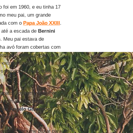
foi em 1960, e eu tinha 17
omo meu pai, um grande
ivada com o
Papa João XXIII
.
 até a escada de
Bernini
o
. Meu pai estava de
nha avó foram cobertas com
teto alto com paredes de
s extremidades. Um
 sorrindo, com as mãos
 sapatos fossem vermelhos.
eu palmas, saudando os
sceu
Angelo Giuseppe
ultor.
 ombros para me puxar para