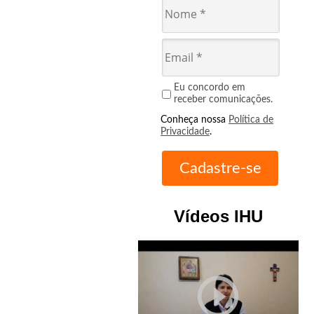
Eu concordo em
receber comunicações.
Conheça nossa
Política de
Privacidade
.
Vídeos IHU
play_circle_outline