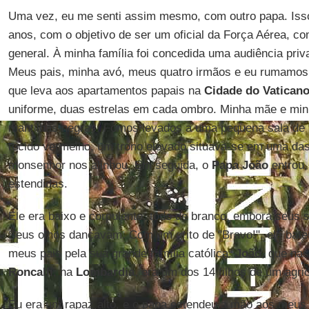
Uma vez, eu me senti assim mesmo, com outro papa. Isso 
anos, com o objetivo de ser um oficial da Força Aérea, c
general. À minha família foi concedida uma audiência pr
Meus pais, minha avó, meus quatro irmãos e eu rumamos
que leva aos apartamentos papais na
Cidade do Vatican
uniforme, duas estrelas em cada ombro. Minha mãe e mi
mantilhas negras. Fomos levados a uma pequena sala de 
tecido vermelho, um trono elevado situava-se em uma da
monsenhor nos alinhou. Em seguida, o
Papa João
entrou,
estendidas.
Ele era baixo e corpulento, todo de branco, embora seus
Seus olhos dançavam. Com um grito de "Bravo!", ele bat
meus pais pela sua grande família católica.
João
, que na
Roncalli
, na
Lombardia
, era um dos 14 filhos de um agric
Eu era um rapaz alto, e o papa estendeu a mão aos meus