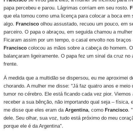
papa percebeu e parou. Lágrimas corriam em seu rosto.
F
que ela tomou como uma licença para colocar a boca em s
algo.
Francisco
olhou assustado, recuou um pouco, em se
parceiro. O papa o abraçou, em seguida chamou a mulher p
Ficaram assim por um tempo, o casal envolto nos braços
Francisco
colocou as mãos sobre a cabeça do homem. 
balançaram ligeiramente. O papa fez um sinal da cruz no 
frente.
À medida que a multidão se dispersou, eu me aproximei 
chorando. A mulher me disse: "Já faz quatro anos e mei
tumor no cérebro. Ele está ficando cada vez pior. Viemos
receber a sua bênção, não importando qual seja – física, e
me disse que eles eram da
Argentina
, como
Francisco
. 
dele. Seu olhar, sua voz, tudo está próximo do meu coraç
porque ele é da Argentina”.