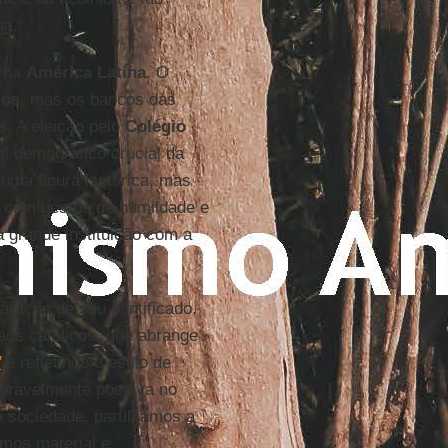
ma.
m na
América Latina
. O
dos
, mas os bancos das
s. A eleição pelo
Colégio
l demográfico crucial da
 uma figura histórica, mas
, com gestos de humildade e
grande instituição com a
aração de seu pontificado,
aos católicos, que abrange
"
e refletindo o estilo de
xoravelmente positiva no
a sociedade, partilhamos a
mos material e