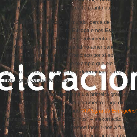
fundamental para o significado da fé quanto qualquer dog
Do 1,2 bilhão de católicos no mundo, cerca de 41% vive
catolicismo tem diminuído na
Europa
e nos
Estados Uni
igrejas de todo o mundo em desenvolvimento estão lotado
dos Cardeais
do primeiro papa latino-americano é um sina
Igreja. O lugar de origem de Francisco por si só faria dele
as declarações que ele fez e o exemplo que ele tem dado
compaixão, mostram um homem determinado a realinhar a 
mensagem central de Jesus.
No mês passado,
Francisco
emitiu a primeira grande decl
uma "exortação apostólica", um documento longo dirigido 
uma série de questões. Intitulado
"A Alegria do Evangelho
Francisco
– não há o pontifício "nós" – a exortação é ine
tom. Francisco escreve: "Queremos inserir-nos a fundo n
vida com todos, ouvimos as suas preocupações, colabora