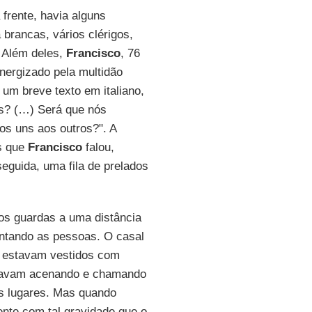
frente, havia alguns
brancas, vários clérigos,
 Além deles,
Francisco
, 76
nergizado pela multidão
um breve texto em italiano,
os? (…) Será que nós
os uns aos outros?". A
is que
Francisco
falou,
eguida, uma fila de prelados
os guardas a uma distância
ntando as pessoas. O casal
 e estavam vestidos com
estavam acenando e chamando
us lugares. Mas quando
rente com tal gravidade que o