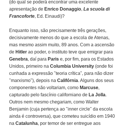
(do qual se poderá encontrar uma excelente
apresentação de
Enrico Donaggio
,
La scuola di
Francoforte
, Ed. Einaudi)?
Enquanto isso, são precisamente três gerações,
decisivamente menos do que a escola de Atenas,
mas mesmo assim muito, 89 anos. Com a ascensão
de
Hitler
ao poder, o instituto teve que emigrar para
Genebra
, daí para
Paris
e, por fim, para os Estados
Unidos, primeiro na
Columbia University
(onde foi
cunhada a expressão "teoria crítica", para não dizer
"marxismo"), depois na
Califórnia
. Alguns dos seus
componentes não voltariam, como
Marcuse
,
capturado pelo fascínio californiano de
La Jolla
.
Outros nem mesmo chegariam, como Walter
Benjamin (cuja pertença ao "inner circle" da escola
ainda é controversa), que cometeu suicídio em 1940
na
Catalunha
, por temor de ser entregue aos