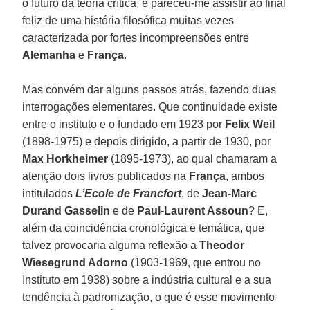
o futuro da teoria crítica, e pareceu-me assistir ao final
feliz de uma história filosófica muitas vezes
caracterizada por fortes incompreensões entre
Alemanha
e
França
.
Mas convém dar alguns passos atrás, fazendo duas
interrogações elementares. Que continuidade existe
entre o instituto e o fundado em 1923 por
Felix Weil
(1898-1975) e depois dirigido, a partir de 1930, por
Max Horkheimer
(1895-1973), ao qual chamaram a
atenção dois livros publicados na
França
, ambos
intitulados
L’Ecole de Francfort
, de
Jean-Marc
Durand Gasselin
e de
Paul-Laurent Assoun
? E,
além da coincidência cronológica e temática, que
talvez provocaria alguma reflexão a
Theodor
Wiesegrund Adorno
(1903-1969, que entrou no
Instituto em 1938) sobre a indústria cultural e a sua
tendência à padronização, o que é esse movimento