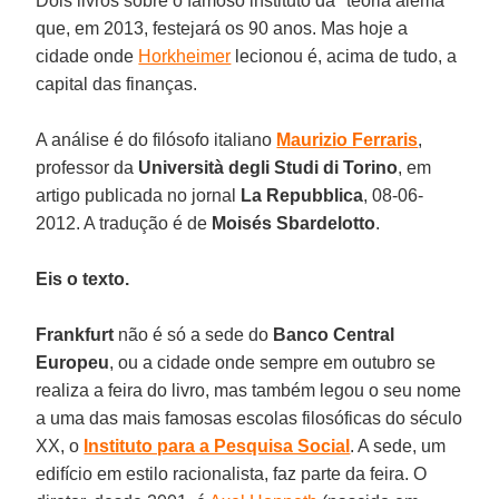
Dois livros sobre o famoso instituto da "teoria alemã"
que, em 2013, festejará os 90 anos. Mas hoje a
cidade onde
Horkheimer
lecionou é, acima de tudo, a
capital das finanças.
A análise é do filósofo italiano
Maurizio Ferraris
,
professor da
Università degli Studi di Torino
, em
artigo publicada no jornal
La Repubblica
, 08-06-
2012. A tradução é de
Moisés Sbardelotto
.
Eis o texto.
Frankfurt
não é só a sede do
Banco Central
Europeu
, ou a cidade onde sempre em outubro se
realiza a feira do livro, mas também legou o seu nome
a uma das mais famosas escolas filosóficas do século
XX, o
Instituto para a Pesquisa Social
. A sede, um
edifício em estilo racionalista, faz parte da feira. O