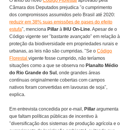
O texto do novo
Código Florestal
aprovado pela
Câmara dos Deputados prejudica "o cumprimento
dos compromissos assumidos pelo Brasil até 2020:
reduzir em 38% suas emissões de gases do efeito
estufa
", menciona
Pillar
à
IHU On-Line
. Apesar de o
Código vigente ser "bastante avançado" em relação à
proteção da biodiversidade em propriedades rurais e
urbanas, as leis não são cumpridas. "Se o
Código
Florestal
vigente fosse cumprido, não teríamos
situações como a que se observa no
Planalto Médio
do Rio Grande do Sul
, onde grandes áreas
contínuas originalmente cobertas com campos
nativos foram convertidas em lavouras de soja",
explica.
Em entrevista concedida por e-mail,
Pillar
argumenta
que faltam políticas públicas de incentivo à
"diversificação dos sistemas de produção agrícola e o