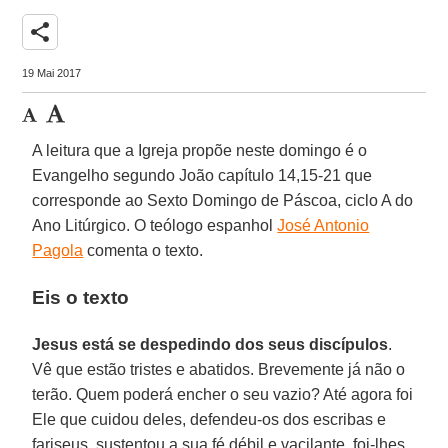
share
19 Mai 2017
A leitura que a Igreja propõe neste domingo é o
Evangelho segundo João capítulo 14,15-21 que
corresponde ao Sexto Domingo de Páscoa, ciclo A do
Ano Litúrgico. O teólogo espanhol
José Antonio
Pagola
comenta o texto.
Eis o texto
Jesus está se despedindo dos seus discípulos
.
Vê que estão tristes e abatidos. Brevemente já não o
terão. Quem poderá encher o seu vazio? Até agora foi
Ele que cuidou deles, defendeu-os dos escribas e
fariseus, sustentou a sua fé débil e vacilante, foi-lhes