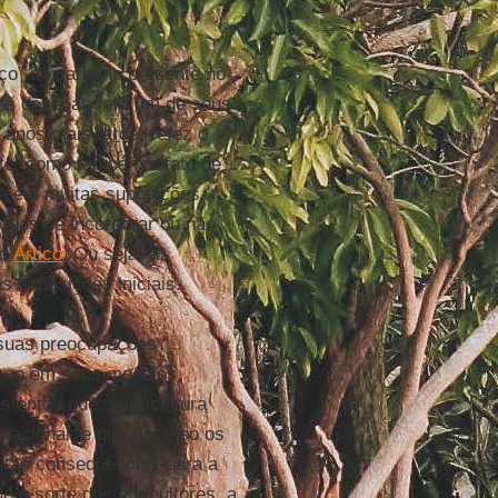
ço” ao carbono presente no
mas dezenas (em um de seus
 anos mais tarde, refez o
nte, como também o fato de
sa em muitas suposições,
odos de incorporar ou não
do
Ártico
. Ou seja, a
 suposições iniciais.
 suas preocupações
reso em seus modelos,
stentou que a agricultura
acional, e que por isso os
itas consequências para a
 a sorte dos agricultores, a