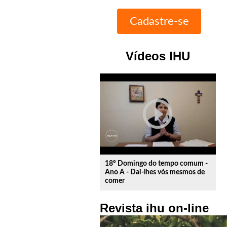
Vídeos IHU
play_circle_outline
18º Domingo do tempo comum -
Ano A - Dai-lhes vós mesmos de
comer
Revista ihu on-line