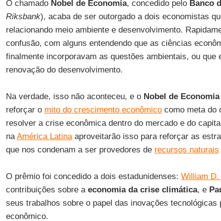
O chamado
Nobel de Economia
, concedido pelo
Banco d
Riksbank
), acaba de ser outorgado a dois economistas q
relacionando meio ambiente e desenvolvimento. Rapidam
confusão, com alguns entendendo que as ciências econô
finalmente incorporavam as questões ambientais, ou que
renovação do desenvolvimento.
Na verdade, isso não aconteceu, e o
Nobel de Economia 
reforçar o
mito do crescimento econômico
como meta do d
resolver a crise econômica dentro do mercado e do capital
na
América Latina
aproveitarão isso para reforçar as estr
que nos condenam a ser provedores de
recursos naturais
O prêmio foi concedido a dois estadunidenses:
William D.
contribuições sobre a
economia da crise climática
, e
Pa
seus trabalhos sobre o papel das inovações tecnológicas
econômico.