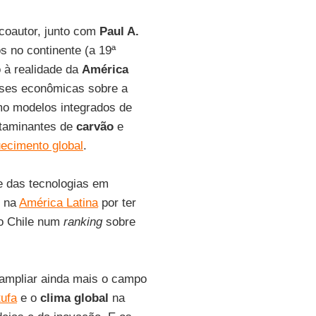
 coautor, junto com
Paul A.
s no continente (a 19ª
o à realidade da
América
ises econômicas sobre a
mo modelos integrados de
ntaminantes de
carvão
e
ecimento global
.
e das tecnologias em
o na
América Latina
por ter
o Chile num
ranking
sobre
 ampliar ainda mais o campo
tufa
e o
clima global
na