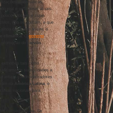
lizações matemáticas,
do real e os dramas atuais.
 poucos dólares e cujas
civos, não se aplicam, e que
 ainda que fosse assim, o
se climática
. O
governo
ua promoção do
carvão
,
a extremos tais como
ia de uma de suas cidades a
rantia e coadministradores.
raram na
América Latina
, e
ranias nacionais para
 tem consequências. Se