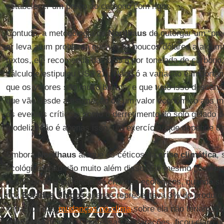
estabelecer um preço ao carbono com rigor.
Contudo, a metodologia de
Nordhaus
de outorgar um “pre
ar leva a um problema que vai de poucos dólares a algu
textos, ele recomenda dar US$ 8 por tonelada de carbono,
cálculo e estipulou US$ 21). Não só a variação é importa
que os valores são muito baixos, e que tudo isso descan
que vão desde a estimação de um valor econômico aos m
os eventos críticos, como o derretimento do solo gelado 
modelização é apenas isso, um exercício, que depende das
Embora
Nordhaus
ataque os céticos da
crise climática
,
ecológicas não vão muito além disso. Ele mesmo ficou p
desnudando a ausência de critérios ecológicos, quando su
nos
Estados Unidos
apenas representava 3% do produto n
impactos das
mudanças no clima
sobre ela não teriam mu
economia
do país. Com essas declarações, ficou claro que