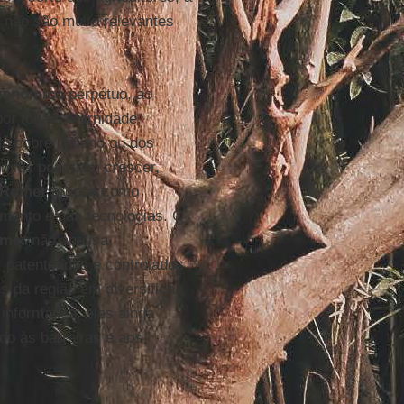
s não são muito relevantes
conômico
perpétuo, ao
or toda a eternidade.
o cobre chileno ou dos
omias poderiam crescer,
Romer
propõe como
mento e nas tecnologias. O
mer
não analisa
 patenteados e controlados
s da região em diversificar
nformática, eles ainda
do às barreiras e aos