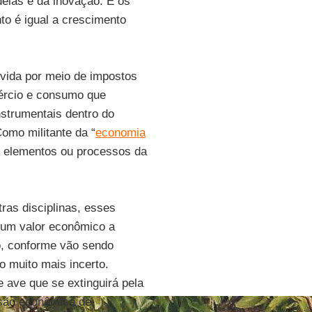
eias e da inovação. E os
to é igual a crescimento
lvida por meio de impostos
ércio e consumo que
nstrumentais dentro do
omo militante da “
economia
os elementos ou processos da
ras disciplinas, esses
r um valor econômico a
o, conforme vão sendo
o muito mais incerto.
 ave que se extinguirá pela
nsão econômica de