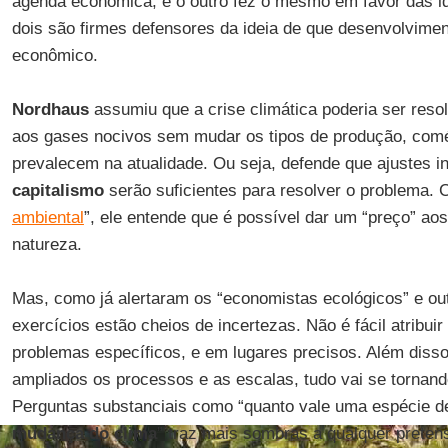
agenda econômica, e o outro fez o mesmo em favor das id
dois são firmes defensores da ideia de que desenvolvimen
econômico.
Nordhaus
assumiu que a crise climática poderia ser reso
aos gases nocivos sem mudar os tipos de produção, com
prevalecem na atualidade. Ou seja, defende que ajustes i
capitalismo
serão suficientes para resolver o problema. C
ambiental
”, ele entende que é possível dar um “preço” a
natureza.
Mas, como já alertaram os “economistas ecológicos” e out
exercícios estão cheios de incertezas. Não é fácil atribui
problemas específicos, e em lugares precisos. Além diss
ampliados os processos e as escalas, tudo vai se tornand
Perguntas substanciais como “quanto vale uma espécie de
mudança do clima
” traz mais sombras a qualquer prete