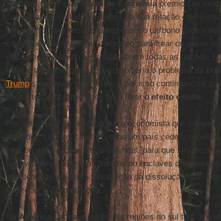
Mais uma vez, este
Nobel de Economia
premiou as mode
como exercícios independentes de sua relação com o mun
Um prêmio para ensaios pelos quais o carbono pode valer
consequências práticas, o imposto para frear os gases no
dificilmente poderão ser realidade em todas as nações. E,
valor é tão baixo que não se resolveria o problema da
cri
Trump
sabe muito bem disso, e por isso continua com s
contra todos os chamados para frear o
efeito estufa
.
Por outro lado, se premiou outro economista que chegou 
defender “cidades charter”, onde um país cede a soberan
uma ou mais nações desenvolvidas, para que sirvam de ga
Isso vai além das zonas francas ou enclaves que prolife
não deixa de ser outra formulação da dissolução das sobe
favorecer a
globalização
.
Na
América Latina
e em outras regiões do sul tudo isso