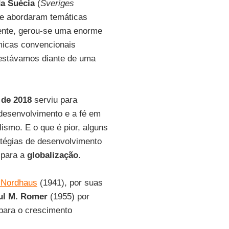
a Suécia
(
Sveriges
ue abordaram temáticas
ente, gerou-se uma enorme
micas convencionais
 estávamos diante de uma
de 2018
serviu para
esenvolvimento e a fé em
ismo. E o que é pior, alguns
atégias de desenvolvimento
para a
globalização
.
 Nordhaus
(1941), por suas
ul M. Romer
(1955) por
 para o crescimento