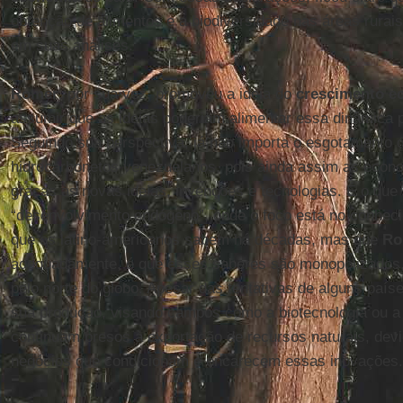
obtenção de alimentos e a biodiversidade nas áreas rurai
em suas análises.
Romer
, por sua vez, promoveu a ideia do
crescimento e
assumir que as ideias poderiam alimentar essa dinâmica p
Seguindo sua perspectiva, já não importa o esgotamento d
hidrocarbonetos venezuelanos, pois ainda assim as econ
graças às novas ideias, invenções e tecnologias. É o que
“desenvolvimento endógeno”, onde o foco está no conheci
que os latino-americanos sabem há décadas, mas que
Ro
adequadamente, é que esses saberes são monopolizados,
pelo norte do globo. Apesar das tentativas de alguns paíse
sua produção, visando campos como a biotecnologia ou a i
continuam presos à exportação de recursos naturais, devi
negócios que condicionam e encarecem essas inovações.