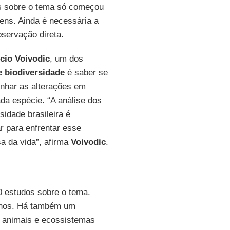
os sobre o tema só começou
ens. Ainda é necessária a
servação direta.
cio Voivodic
, um dos
 biodiversidade
é saber se
anhar as alterações em
da espécie. “A análise dos
sidade brasileira é
r para enfrentar esse
a da vida”, afirma
Voivodic
.
 estudos sobre o tema.
 anos. Há também um
, animais e ecossistemas