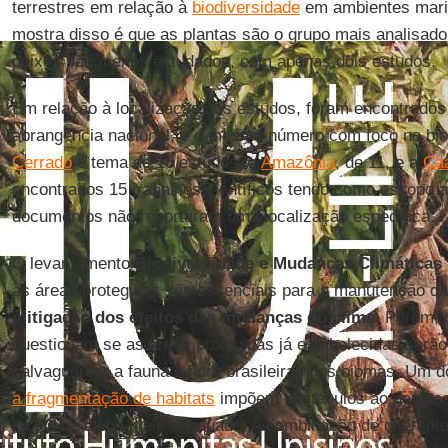
terrestres em relação à
biodiversidade
em ambientes mari
mostra disso é que as plantas são o grupo mais analisad
peixes são menos estudados, com apenas dois estudos.
Em relação à localização dos estudos, foram encontrad
abrangência nacional, e o mesmo número com foco no b
Cerrado
é tema de 16 estudos, a
Amazônia
, de 11, e a
Caa
encontrados 15 trabalhos científicos tendo como escopo a
documentos não reportaram uma localização específica.
O levantamento
Biodiversidade e Mudanças Climáticas
as áreas protegidas são essenciais para a manutenção d
mitigação dos efeitos das mudanças do clima
. Porém, 
questionam se as áreas protegidas já estabelecidas serão
salvaguardar a fauna e flora brasileiras dos biomas. Um 
a fragmentação de habitats
impõem obstáculos ao desloca
locais de clima mais adequado. A combinação de diferent