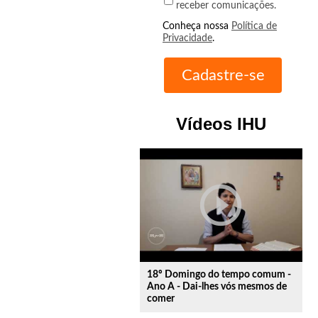
receber comunicações.
Conheça nossa
Política de
Privacidade
.
Vídeos IHU
play_circle_outline
18º Domingo do tempo comum -
Ano A - Dai-lhes vós mesmos de
comer