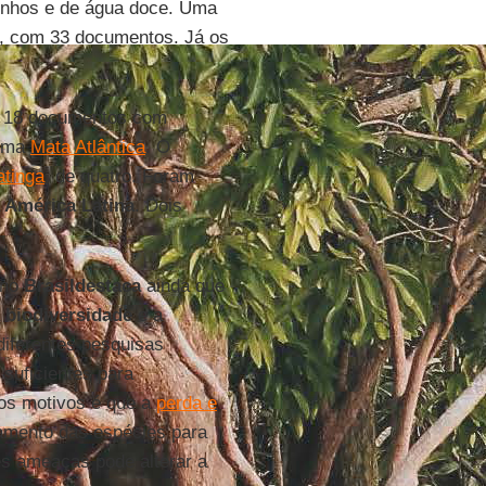
nhos e de água doce. Uma
o, com 33 documentos. Já os
os 18 documentos com
ioma
Mata Atlântica
. O
tinga
, de quatro. Foram
América Latina
. Dois
no
Brasildestaca
ainda que
a
biodiversidade
e a
diferentes pesquisas
 suficientes para
dos motivos é que a
perda e
mento das espécies para
es ameaças pode alterar a