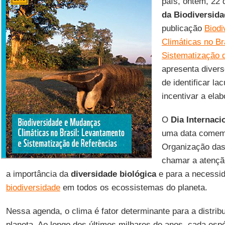
país, ontem, 22
da Biodiversid
publicação
Biod
Climáticas no Br
Sistematização 
apresenta divers
de identificar l
incentivar a ela
O
Dia Internaci
uma data comemor
Organização das
chamar a atençã
a importância da
diversidade biológica
e para a necessi
biodiversidade
em todos os ecossistemas do planeta.
Nessa agenda, o clima é fator determinante para a distrib
planeta. Ao longo dos últimos milhares de anos, cada esp