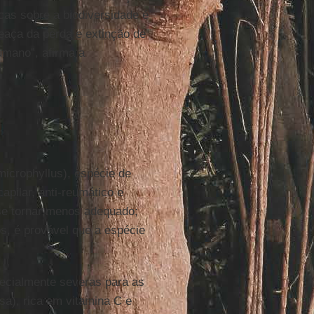
cas sobre a biodiversidade é
meaça da perda e extinção de
umano”, afirma a
microphyllus), espécie de
apilar, anti-reumático e
 se tornar menos adequado;
os, é provável que a espécie
pecialmente severas para as
a), rica em vitamina C e