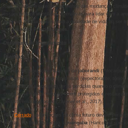
local. Estudar e entender os efeitos das mudanças climáti
essencial para identificar alternativas para lidar com a a
espécies, fundamentais para a qualidade de vida do ser h
pesquisadora
Priscila Lemes
.
Destaques do levantamento
:
Plantas
• Todas as populações naturais de
jaborandi
(Pilocarpus 
planta medicinal de diferentes usos (expectorante, tônico c
tratamento oftalmológico) serão perdidas quando o clima
contudo, se habitat naturais forem protegidos e restaurad
persista em longo prazo (Zwiener et al., 2017).
• No
Cerrado
, as projeções do clima futuro devem ser es
plantas. No final do século, a
mangaba
(Hancornia specios