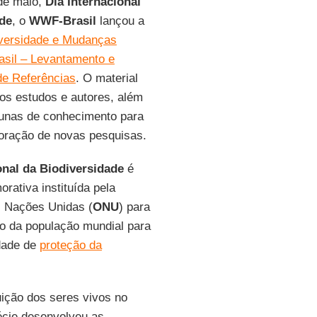
 de maio,
Dia Internacional
ade
, o
WWF-Brasil
lançou a
iversidade e Mudanças
asil – Levantamento e
de Referências
. O material
os estudos e autores, além
acunas de conhecimento para
boração de novas pesquisas.
onal da Biodiversidade
é
ativa instituída pela
 Nações Unidas (
ONU
) para
o da população mundial para
dade de
proteção da
uição dos seres vivos no
écie desenvolveu as