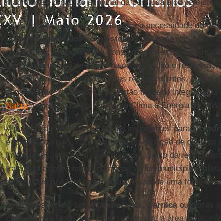
magnitude e o padrão espacial da perda da biodiversidade
“Nos estudos levantados, fica clara a necessidade de me
vulnerabilidade dos ecossistemas
. No caso das floresta
mudanças climáticas, há a constante ameaça de desmata
um fortalecimento de ações de conservação e recuperaçã
conectividade dos ecossistemas remanescentes, com a c
conservação, refletindo uma gestão florestal integrada da
Nahur
, coordenador do Programa Clima e Energia do WWF
A publicação destaca resultados importantes para a
biodi
economia do país, com migração ou extinção de culturas 
importantes, como é o caso do pequi, típico da região cen
trará implicações na economia de vários municípios, af
tradicionais que têm na agrobiodiversidade uma fonte de s
“Outras espécies, como o
jaborandi
, a
arnica
ou outras 
conhecemos ainda, são importantes para a área medicinal