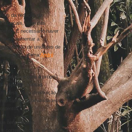
.
didas da redução da
s tropicais, além das
mento. É necessário haver
o para aumentar a
onsolidação de unidades de
 paisagem”, afirma
André
-Brasil.
versidade
e para a própria
ou espécies nativas
tro-oeste, cuja diminuição
etando também comunidades
ustento.
que nem mesmo
 e correm risco de extinção