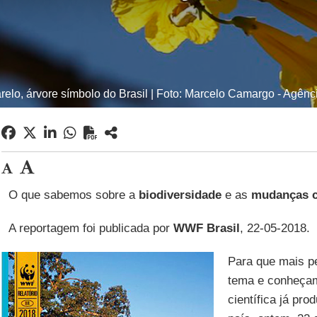
relo, árvore símbolo do Brasil | Foto: Marcelo Camargo - Agênci
O que sabemos sobre a
biodiversidade
e as
mudanças c
A reportagem foi publicada por
WWF Brasil
, 22-05-2018.
Para que mais p
tema e conheçam
científica já pr