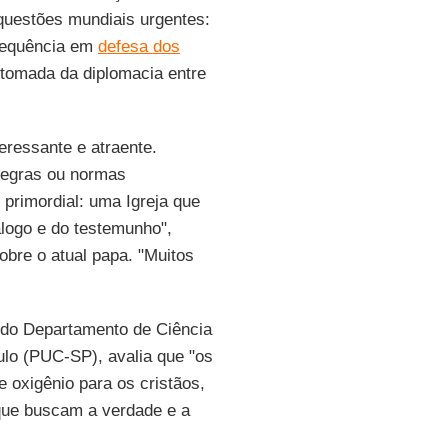
questões mundiais urgentes:
frequência em
defesa dos
etomada da diplomacia entre
eressante e atraente.
regras ou normas
 primordial: uma Igreja que
álogo e do testemunho",
obre o atual papa. "Muitos
r do Departamento de Ciência
ulo (PUC-SP), avalia que "os
 oxigênio para os cristãos,
que buscam a verdade e a