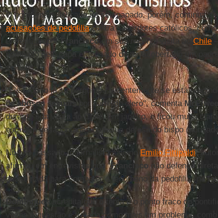
O ponto mais delicado de seu papado, porém, continua s
acusações de pedofilia
contra sacerdotes católicos, como 
enfrentada por
Francisco
em sua recente visita ao
Chile
–
nomeado pelo papa é acusado de ter acobertado um padr
sexuais.
"Ele próprio já se perguntou recentemente se está reagi
de
abusos sexuais
por parte do clero", comenta
McElwe
durante sua visita ao Chile, em janeiro, e ficou muito cla
estavam desapontadas com sua defesa do bispo (acusado 
No ano passado, o jornalista italiano
Emilio Fittipaldi
, auto
afirmou em entrevistas que "
Francisco
não defende direta
quase nada para combater o fenômeno da pedofilia (na Igre
Domingues
acredita que o tema é o ponto fraco do pontif
vezes a questão é tratada como mais um problema, como 