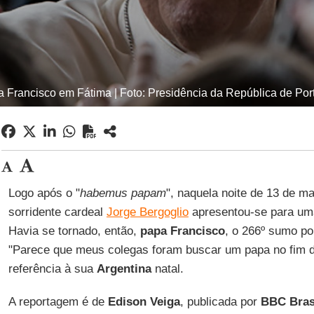
 Francisco em Fátima | Foto: Presidência da República de Por
Logo após o "
habemus papam
", naquela noite de 13 de 
sorridente cardeal
Jorge Bergoglio
apresentou-se para uma
Havia se tornado, então,
papa Francisco
, o 266º sumo pon
"Parece que meus colegas foram buscar um papa no fim d
referência à sua
Argentina
natal.
A reportagem é de
Edison Veiga
, publicada por
BBC Bras