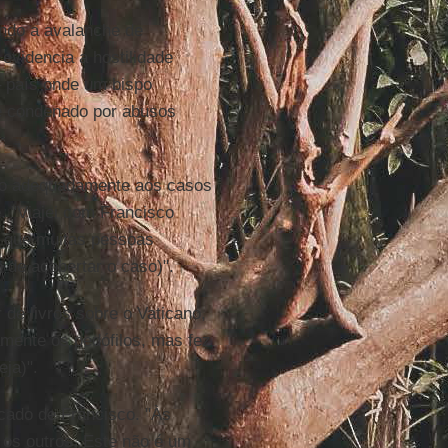
endo a avalanche de
evidencia a hostilidade
 país onde um bispo
e condenado por abusos
ndo adequadamente aos casos
e
. "Viajei com Francisco
ro que muitas pessoas
de acobertar o caso)".
r de livros sobre o Vaticano,
mente os pedófilos, mas fez
ja)".
icado de Francisco. "Às
os outros. Este não é um