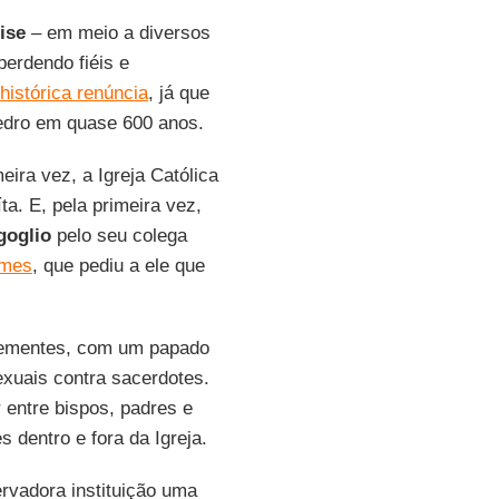
ise
– em meio a diversos
perdendo fiéis e
histórica renúncia
, já que
 Pedro em quase 600 anos.
meira vez, a Igreja Católica
ta. E, pela primeira vez,
goglio
pelo seu colega
mmes
, que pediu a ele que
rementes, com um papado
xuais contra sacerdotes.
 entre bispos, padres e
s dentro e fora da Igreja.
vadora instituição uma