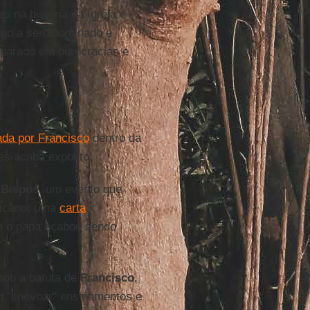
 na história da Igreja e
algo a ser abominado e
 parado em burocracias e
ada por Francisco
dentro da
es acaba exposto.
 Bispo
s, um evento que
aticano, uma
carta
 o papa acabou sendo
 sob a batuta de
Francisco
,
 ao "enevoar" ensinamentos e