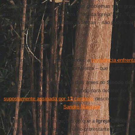
problema como os outros. É um dos problemas mais graves
existe em todo o mundo, dentro e fora da Igreja", diz. "É 
expurgado da Igreja com todas as forças – não pode ficar
lutas internas de poder."
Lutas por poder
Por falar em lutas internas do poder, a
resistência enfrent
cúpula da Igreja também é um problema – que muitas vez
Em 2015, por exemplo, poucos dias antes do
Sínodo dos
reuniu 270 religiosos de todo o mundo para debater no V
supostamente assinada por 13 cardeais
descontentes com
publicada pelo vaticanista
Sandro Magister
.
O texto continha preocupações de que a
Igreja Católica
,
estaria enveredando pelo "caminho protestante 'liberal'",