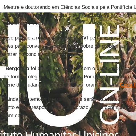
Mestre e doutorando em Ciências Sociais pela Pontifícia 
Roma,
Domingues
ressalta que
Francisco
foi escolhido,
conduzir uma reforma".
Isso porque a renúncia de
Bento XVI
permitiu que os car
mês para conversar abertamente sobre os problemas da 
entrar no conclave.
"
Bergoglio
foi eleito, claramente, com o objetivo de realiz
de forma colegial e não autoritária. Por isso, foi criado o
série de mudanças administrativas foram feitas na
Cúria
"Ainda não temos clareza de quais serão os efeitos disso
lento e sem respostas de curto prazo. Deve continuar no 
com certeza."
Denúncias de abusos