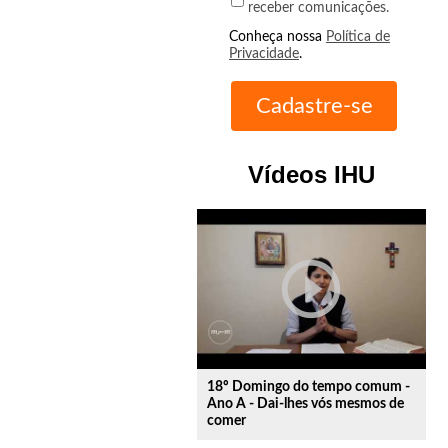
receber comunicações.
Conheça nossa
Política de
Privacidade
.
Vídeos IHU
play_circle_outline
18º Domingo do tempo comum -
Ano A - Dai-lhes vós mesmos de
comer