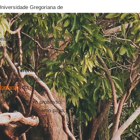
Universidade Gregoriana de
 "antes de mais nada, para
deais tivessem cerca de um
Igreja – antes mesmo de
ar uma '
reforma de gestão
',
 conselho de cardeais e uma
 Romana
", diz ele.
 na prática. É um processo
pontificado do próximo papa,