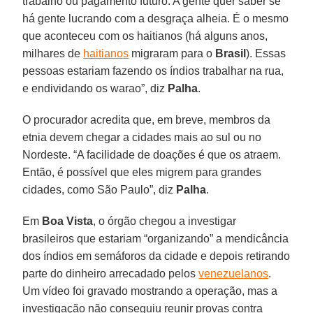
trabalho ou pagamento futuro. A gente quer saber se
há gente lucrando com a desgraça alheia. É o mesmo
que aconteceu com os haitianos (há alguns anos,
milhares de
haitianos
migraram para o
Brasil
). Essas
pessoas estariam fazendo os índios trabalhar na rua,
e endividando os warao”, diz
Palha
.
O procurador acredita que, em breve, membros da
etnia devem chegar a cidades mais ao sul ou no
Nordeste. “A facilidade de doações é que os atraem.
Então, é possível que eles migrem para grandes
cidades, como São Paulo”, diz
Palha
.
Em
Boa Vista
, o órgão chegou a investigar
brasileiros que estariam “organizando” a mendicância
dos índios em semáforos da cidade e depois retirando
parte do dinheiro arrecadado pelos
venezuelanos
.
Um vídeo foi gravado mostrando a operação, mas a
investigação não conseguiu reunir provas contra