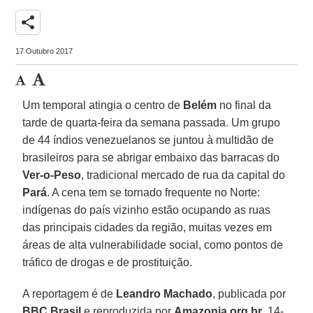
share
17 Outubro 2017
Um temporal atingia o centro de
Belém
no final da
tarde de quarta-feira da semana passada. Um grupo
de 44 índios venezuelanos se juntou à multidão de
brasileiros para se abrigar embaixo das barracas do
Ver-o-Peso
, tradicional mercado de rua da capital do
Pará
. A cena tem se tornado frequente no Norte:
indígenas do país vizinho estão ocupando as ruas
das principais cidades da região, muitas vezes em
áreas de alta vulnerabilidade social, como pontos de
tráfico de drogas e de prostituição.
A reportagem é de
Leandro Machado
, publicada por
BBC Brasil
e reproduzida por
Amazonia.org.br
, 14-