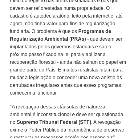
meio do registro das áreas desmatadas e das que
devem ser reflorestadas numa propriedade. O
cadastro é autodeclaratório, feito pela internet e, até
agora, não tinha valor para fins de regularização
fundiária. O problema é que os
Programas de
Regularização Ambiental
(
PRAs
) - que devem ser
implantados pelos governos estaduais e são o
próximo passo fixado na lei para viabilizar a
recuperação florestal - ainda não saíram do papel em
grande parte do País. E muitos ruralistas lutam para
mudar a legislação e conceder uma nova anistia às
derrubadas irregulares antes que esses programas
comecem a funcionar.
"A revogação dessas cláusulas de natureza
ambiental é inconstitucional e deve ser questionada
no
Supremo Tribunal Federal (STF)
. A revogação
exime o Poder Público da incumbência de preservar
e restaurar os processos ecológicos essenciais",