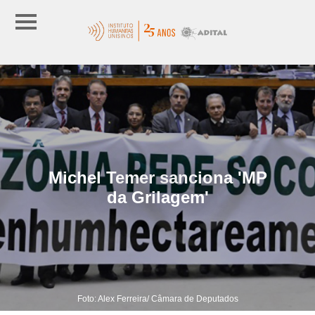
Michel Temer sanciona 'MP
da Grilagem'
Foto: Alex Ferreira/ Câmara de Deputados