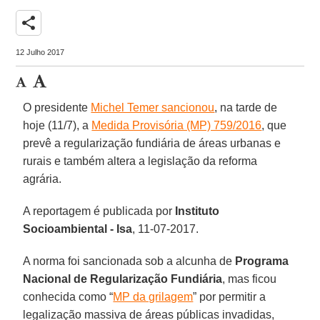
share
12 Julho 2017
O presidente
Michel Temer sancionou
, na tarde de
hoje (11/7), a
Medida Provisória (MP) 759/2016
, que
prevê a regularização fundiária de áreas urbanas e
rurais e também altera a legislação da reforma
agrária.
A reportagem é publicada por
Instituto
Socioambiental - Isa
, 11-07-2017.
A norma foi sancionada sob a alcunha de
Programa
Nacional de Regularização Fundiária
, mas ficou
conhecida como “
MP da grilagem
” por permitir a
legalização massiva de áreas públicas invadidas,