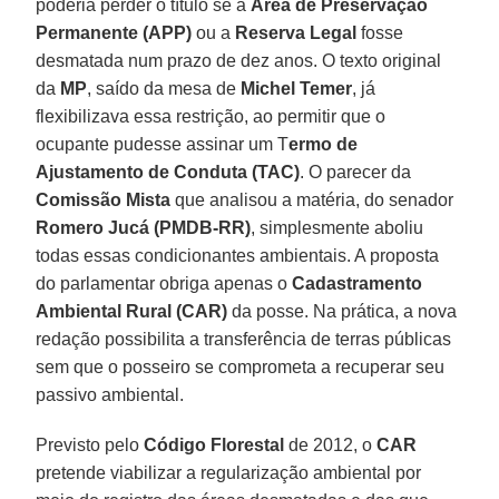
poderia perder o título se a
Área de Preservação
Permanente (APP)
ou a
Reserva Legal
fosse
desmatada num prazo de dez anos. O texto original
da
MP
, saído da mesa de
Michel
Temer
, já
flexibilizava essa restrição, ao permitir que o
ocupante pudesse assinar um T
ermo de
Ajustamento de Conduta (TAC)
. O parecer da
Comissão Mista
que analisou a matéria, do senador
Romero Jucá (PMDB-RR)
, simplesmente aboliu
todas essas condicionantes ambientais. A proposta
do parlamentar obriga apenas o
Cadastramento
Ambiental Rural (CAR)
da posse. Na prática, a nova
redação possibilita a transferência de terras públicas
sem que o posseiro se comprometa a recuperar seu
passivo ambiental.
Previsto pelo
Código Florestal
de 2012, o
CAR
pretende viabilizar a regularização ambiental por