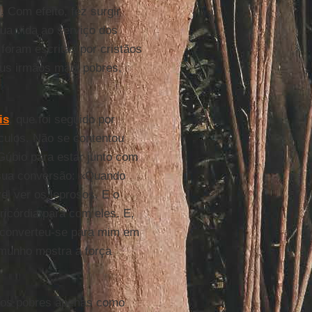
 Com efeito, fez surgir
ua vida ao serviço dos
 foram escritas por cristãos
eus irmãos mais pobres,
is
, que foi seguido por
culos. Não se contentou
Gúbio para estar junto com
 sua conversão: «Quando
l ver os leprosos. E o
ricórdia para com eles. E,
o converteu-se para mim em
emunho mostra a força
.
os pobres apenas como