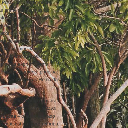
o. Possuímos um grande
s primeiras páginas do
olos
, quando Pedro pede
r sete homens «cheios do
edoria» (6, 3), que
ço de assistência aos
 que a comunidade cristã se
Tudo isto foi possível, por
se devia exprimir numa
se ao ensinamento principal
os e herdeiros do Reino dos
or todos, de acordo com as
 com clareza, como estava
ta
Lucas
– o autor sagrado
– não está a fazer retórica,