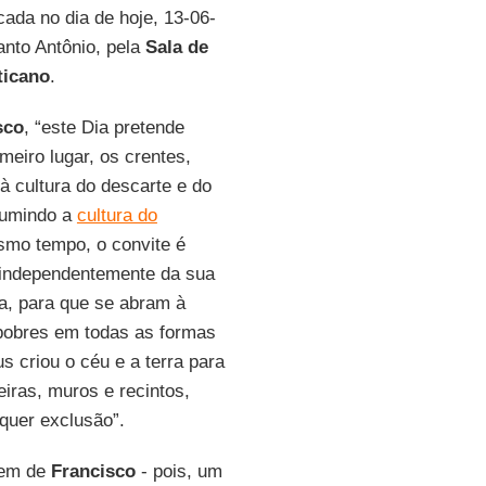
ada no dia de hoje, 13-06-
anto Antônio, pela
Sala de
ticano
.
sco
, “este Dia pretende
meiro lugar, os crentes,
à cultura do descarte e do
sumindo a
cultura do
smo tempo, o convite é
, independentemente da sua
sa, para que se abram à
 pobres em todas as formas
s criou o céu e a terra para
iras, muros e recintos,
quer exclusão”.
gem de
Francisco
- pois, um