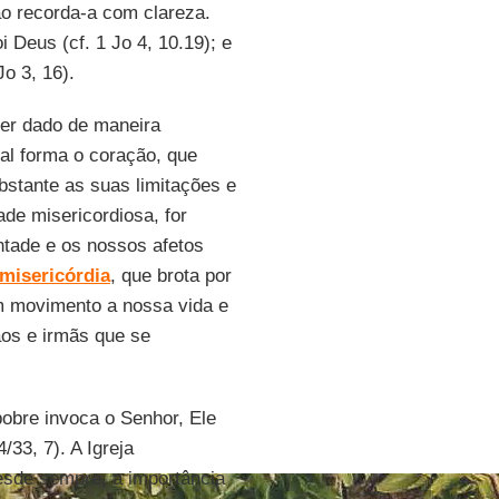
o recorda-a com clareza.
 Deus (cf. 1 Jo 4, 10.19); e
Jo 3, 16).
er dado de maneira
tal forma o coração, que
obstante as suas limitações e
ade misericordiosa, for
ntade e os nossos afetos
misericórdia
, que brota por
m movimento a nossa vida e
ãos e irmãs que se
obre invoca o Senhor, Ele
/33, 7). A Igreja
sde sempre, a importância