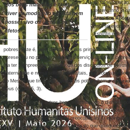
de tal invocaçã
dos bens materiais e também
testemunho já na
viver de modo não egoísta nem
Atos dos Apóst
possessivo os laços e os
para se escolhe
afetos
Espírito e de sab
assumam o servi
pobres. Este é, sem dúvida, um dos primeiros sinais com
apresentou no palco do mundo: o serviço aos mais pobres. 
ela ter compreendido que a vida dos discípulos de Jesus 
fraternidade e numa solidariedade tais, que correspondes
do Mestre que tinha proclamado os pobres bem-aventurad
céus (cf. Mt 5, 3).
«Vendiam terras e outros bens e distribuíam o dinheiro p
necessidades de cada um» (At 2, 45). Esta frase mostra,
viva nos primeiros cristãos tal preocupação. O evangelis
que deu mais espaço à misericórdia do que qualquer outro 