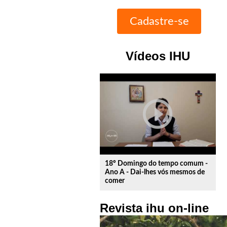
Vídeos IHU
play_circle_outline
18º Domingo do tempo comum -
Ano A - Dai-lhes vós mesmos de
comer
Revista ihu on-line