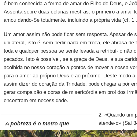
é bem conhecida a forma de amar do Filho de Deus, e Joã
Assenta sobre duas colunas mestras: o primeiro a amar foi
amou dando-Se totalmente, incluindo a própria vida (cf. 1 
Um amor assim não pode ficar sem resposta. Apesar de s
unilateral, isto é, sem pedir nada em troca, ele abrasa de 
toda e qualquer pessoa se sente levada a retribuí-lo não 
pecados. Isto é possível, se a graça de Deus, a sua carid
acolhida no nosso coração a pontos de mover a nossa vo
para o amor ao próprio Deus e ao próximo. Deste modo a
assim dizer do coração da Trindade, pode chegar a pôr e
gerar compaixão e obras de misericórdia em prol dos irm
encontram em necessidade.
2. «Quando um p
atende-o» (Sal 34
A pobreza é o metro que
compreendeu, de
permite avaliar o uso correto