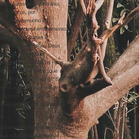
ade. Antes pelo contrário,
gerações (e, por
no seu testemunho e
ados. E o mesmo ensinamento
 expressões fortes e
ventura não escolheu Deus
eiros do Reino que
orventura não são os ricos
e aproveita, irmãos, que
essa fé poderá salvá-lo? Se
ento quotidiano, e um de
ar a fome”, mas não lhes
á? Assim também a fé: se ela
.
utaram profundamente este
 Mas o
Espírito Santo
não