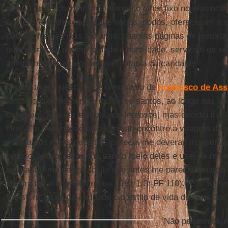
deixou de os chamar a manterem o olhar fixo no essencial.
homens e mulheres que, de vários modos, ofereceram a s
pobres. Nestes dois mil anos, quantas páginas de história
que, com toda a simplicidade e humildade, serviram os s
animados por uma generosa fantasia da caridade!
Dentre todos, destaca-se o exemplo de
Francisco de Ass
tantos outros homens e mulheres santos, ao longo dos sé
com abraçar e dar esmola aos leprosos, mas decidiu ir a 
eles. Ele mesmo identificou neste encontro a viragem da
estava nos meus pecados, parecia-me deveras insuportáve
próprio Senhor levou-me para o meio deles e usei de mise
ao afastar-me deles, aquilo que antes me parecia amarg
doçura da alma e do corpo» (Test 1-3: FF 110). Este test
transformadora da caridade e o estilo de vida dos cristãos
Não pensemos n