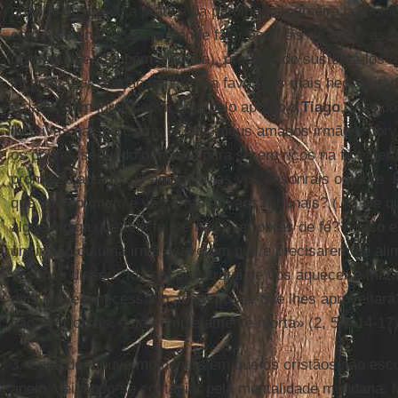
quando descreve a prática da partilha na primeira comunid
com a sua narração, pretende falar aos fiéis de todas as 
conseguinte, também à nossa), procurando sustentá-los 
incentivá-los à ação concreta a favor dos mais necessit
é dado, com igual convicção, pelo apóstolo
Tiago
, usando
incisivas na sua Carta: «Ouvi, meus amados irmãos: por
os pobres segundo o mundo para serem ricos na fé e herd
prometeu aos que O amam? Mas vós desonrais o pobre. P
que vos oprimem e vos arrastam aos tribunais? (…) De qu
alguém diga que tem fé, se não tiver obras de fé? Acaso 
um irmão ou uma irmã estiverem nus e precisarem de alim
vós lhes disser: “Ide em paz, tratai de vos aquecer e mat
dais o que é necessário ao corpo, de que lhes aproveitar
não tiver obras, está completamente morta» (2, 5-6.14-17)
3. Contudo, houve momentos em que os cristãos não esc
apelo, deixando-se contagiar pela mentalidade mundana.