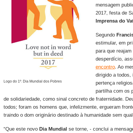
mensagem public
2017, festa de S
Imprensa do Va
Segundo
Franci
estimular, em pri
para que reajam 
desperdício, as
encontro
. Ao me
dirigido a todos
Logo do 1º. Dia Mundial dos Pobres
pertença religio
partilha com os
de solidariedade, como sinal concreto de fraternidade. Deu
todos; foram os homens que, infelizmente, ergueram fronte
traindo o dom originário destinado à humanidade sem qual
“Que este novo
Dia Mundial
se torne, - conclui a mensa