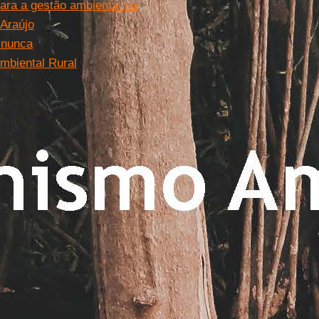
para a gestão ambiental no
 Araújo
 nunca
mbiental Rural