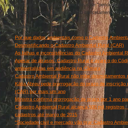
cadastros serão atualizados com status de "pendentes". 
notificação, o governo poderá fazer o cancelamento dos 
Leia mais
Por que dados ambientais como o Cadastro Ambienta
Desmistificando o Cadastro Ambiental Rural (CAR)
As falhas e inconsistências do Cadastro Ambiental R
Apesar de atrasos, Cadastro Rural é avanço do Códi
ambientalistas em audiência na Câmara
Cadastro Ambiental Rural não inibe desmatamentos 
Kátia Abreu pede prorrogação do prazo de inscrição
(CAR) por mais um ano
Ministra confirma prorrogação de prazo por 1 ano pa
Cadastro Ambiental Rural alcança 500 mil registros,
cadastros até março de 2015
“Sociedade civil e mercado vão tirar Cadastro Ambien