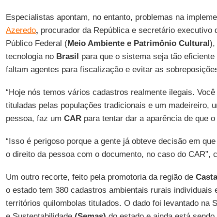
Especialistas apontam, no entanto, problemas na implem
Azeredo
,
procurador da República e secretário executivo 
Público Federal (
Meio Ambiente e Patrimônio Cultural
),
tecnologia no
Brasil
para que o sistema seja tão eficiente
faltam agentes para fiscalização e evitar as sobreposiçõe
“Hoje nós temos vários cadastros realmente ilegais. Voc
tituladas pelas populações tradicionais e um madeireiro, u
pessoa, faz um
CAR
para tentar dar a aparência de que o te
“Isso é perigoso porque a gente já obteve decisão em que 
o direito da pessoa com o documento, no caso do CAR”, 
Um outro recorte, feito pela promotoria da região de
Casta
o estado tem 380 cadastros ambientais rurais individuais 
territórios quilombolas titulados. O dado foi levantado na
e Sustentabilidade
(Semas)
do estado e ainda está sendo 