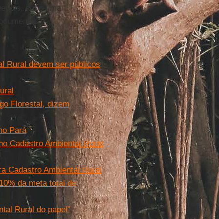
Depois, após uma
documentos.
l Rural devem ser públicos
ural
go Florestal, dizem
no Pará
 no Cadastro Ambiental Rural
ra Cadastro Ambiental Rural
 10% da meta total de
tal Rural do papel”