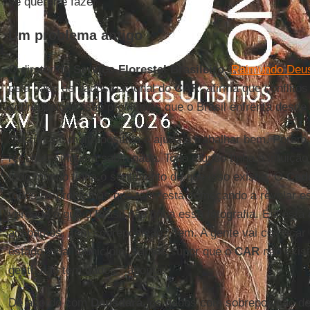
se querer e fazer".
Um problema antigo
O diretor do
Serviço Florestal Brasileiro,
Raimundo Deus
pela base de dados nacional do
CAR
, afirma que conflitos
sobreposição “são problemas que o Brasil enfrenta desde
“A crítica é muito positiva e ajuda a trabalhar bem. Por
recente, ninguém sabia nada. Todo mundo tinha a intuição
todo mundo tinha o sentimento de que isso existia. O
Cad
todos os problemas que tem, está começando a revelar es
verdade é que o Brasil não tinha essa fotografia. Ela está
acabamos. Tem sobreposição? Tem. A gente vai começar a 
estado, qual município. Vamos supor que o
CAR
não exist
gente não tem dados”, aponta.
De acordo com
Deusdará,
os dados com sobreposição dev