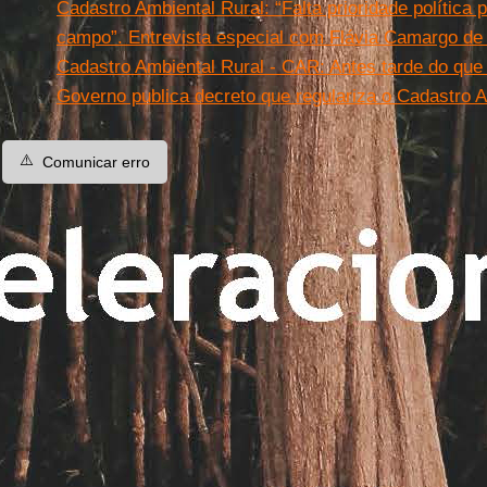
Cadastro Ambiental Rural: “Falta prioridade política 
campo”. Entrevista especial com Flávia Camargo de
Cadastro Ambiental Rural - CAR: Antes tarde do que
Governo publica decreto que regulariza o Cadastro A
⚠️
Comunicar erro