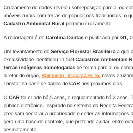
Cruzamento de dados revelou sobreposição parcial ou com
imóveis rurais com terras de populações tradicionais, o qu
Cadastro Ambiental Rural
permitiu cruzamento.
A reportagem é de
Carolina Dantas
e publicada por
G1,
0
Um levantamento do
Serviço Florestal Brasileiro
a que 
exclusividade identificou 11.569
Cadastros Ambientais R
terras indígenas homologadas
de forma parcial ou comp
diretor do órgão,
Raimundo Deusdará Filho
, novos cruzam
constar na base de dados do
CAR
nos próximos dias.
O
CAR
foi criado há 5 anos, e regulamentado há 3 anos. T
público eletrônico, inspirado no sistema da Receita Feder
precisam declarar a propriedade e ceder as informações a
gera uma base de controle, que pretende ajudar, entre out
desmatamento.