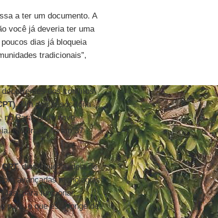
 passa a ter um documento. A
o você já deveria ter uma
poucos dias já bloqueia
munidades tradicionais”,
decorrentes dos conflitos
CPT)
. Um dos casos foi a
, no Pará, onde nove
a. No Brasil, foram 37
a
CPT,
disse que "a ideia de
l com avançadas tecnologias
 Mas, para funcionar,
no país, o que está longe de