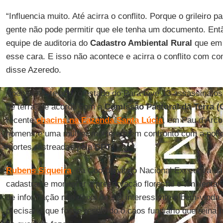
“Influencia muito. Até acirra o conflito. Porque o grileiro
gente não pode permitir que ele tenha um documento. Entã
equipe de auditoria do
Cadastro Ambiental Rural
que em 
esse cara. E isso não acontece e acirra o conflito com co
disse Azeredo.
Apenas neste ano, o estado do Pará teve 13 assassinatos 
de terra, de acordo com a
Comissão Pastoral da Terra (
recente
chacina na Fazenda Santa Lúcia
, em Pau d’Arco
homens e uma mulher morreram em confronto com a políci
mortes rastreadas pela
CPT
.
Rubens Siqueira
, da Coordenação Nacional Executiva d
cadastrar e monitorar a preservação florestal e ambienta
de informação não deixa de ser interessante e bem-vinda.
precisaria que fosse resolvido o caos fundiário que reina 