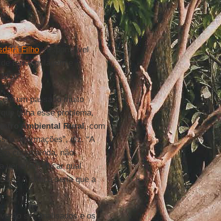
dará Filho
, responsável
 de terra, grilagem e
 1500”.
ém, em um passado muito
 que tinha esse problema,
astro Ambiental Rural
, com
sas informações”, diz. “A
 em curso ainda, não
ver e identificar qual
isse? A crítica seria que a
erão ser analisados e os