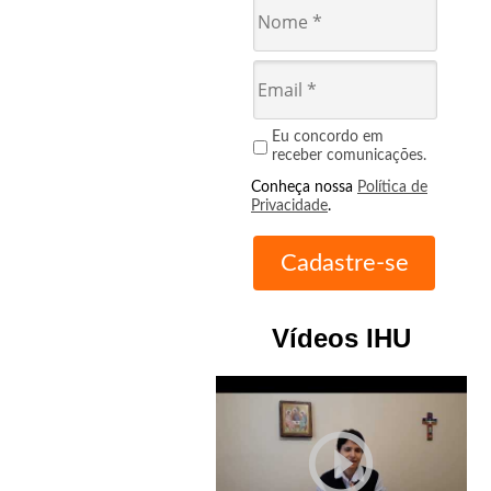
Eu concordo em
receber comunicações.
Conheça nossa
Política de
Privacidade
.
Vídeos IHU
play_circle_outline