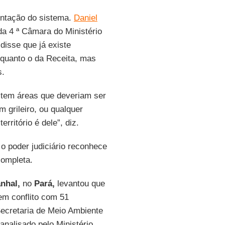
entação do sistema.
Daniel
da 4 ª Câmara do Ministério
 disse que já existe
 quanto o da Receita, mas
s.
ê tem áreas que deveriam ser
m grileiro, ou qualquer
rritório é dele”, diz.
o poder judiciário reconhece
completa.
nhal,
no
Pará,
levantou que
em conflito com 51
 Secretaria de Meio Ambiente
analisado pelo Ministério