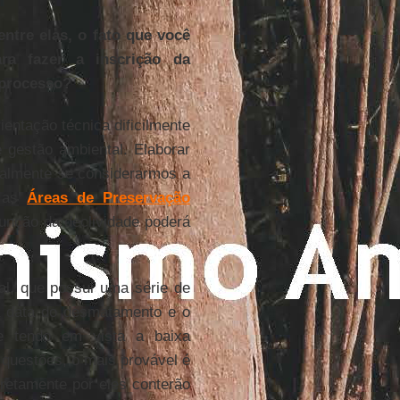
ntre elas, o fato que você
ra fazer a inscrição da
 processo?
entação técnica dificilmente
 gestão ambiental. Elaborar
ipalmente se considerarmos a
r as
Áreas de Preservação
nção da declividade poderá
al, que possui uma série de
 a data do desmatamento e o
e tendo em vista a baixa
 questões, o mais provável é
retamente por eles conterão