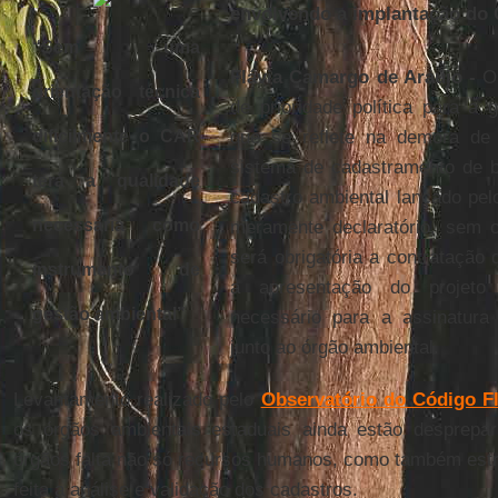
envolvendo a implantação do
“Sem uma
Flávia Camargo de Araújo -
O 
orientação técnica
de prioridade política para a
dificilmente o CAR
que se reflete na demora de
sistema de cadastramento de b
terá a qualidade
cadastro ambiental lançado pe
necessária como
meramente declaratório, sem o
será obrigatória a contrataçã
instrumento de
a apresentação do projeto d
gestão ambiental”
necessário para a assinatur
junto ao órgão ambiental.
Levantamento realizado pelo
Observatório do Código Fl
os órgãos ambientais estaduais ainda estão desprep
órgãos falta não só recursos humanos, como também estr
feita a análise e validação dos cadastros.