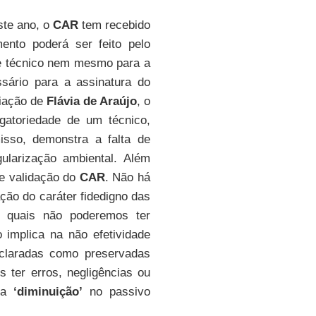
este ano, o
CAR
tem recebido
mento poderá ser feito pelo
 de técnico nem mesmo para a
ssário para a assinatura do
liação de
Flávia de Araújo
, o
igatoriedade de um técnico,
isso, demonstra a falta de
ularização ambiental. Além
e validação do
CAR
. Não há
ção do caráter fidedigno das
s quais não poderemos ter
 implica na não efetividade
claradas como preservadas
ter erros, negligências ou
uma
‘diminuição’
no passivo