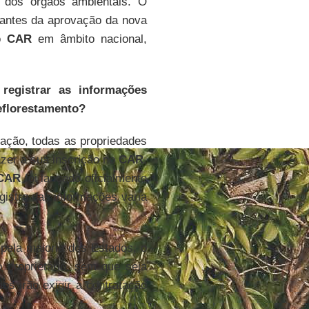
e dos órgãos ambientais. O
 antes da aprovação da nova
 o
CAR
em âmbito nacional,
egistrar as informações
eflorestamento?
ação, todas as propriedades
azer a sua inscrição no
CAR
.
CAR
foi lançado oficialmente
egistro das informações varia
 pela maioria dos Estados, o
o proprietário, sem que seja
s irão exigir a contratação