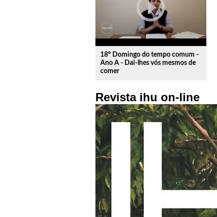
play_circle_outline
18º Domingo do tempo comum -
Ano A - Dai-lhes vós mesmos de
comer
Revista ihu on-line