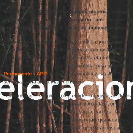
IHU On-Line - O CAR tem recebido algumas críticas, e
menciona, de não ser necessário um técnico pa
propriedade no Cadastro. Quais as implicações desse
Flávia Camargo de Araújo -
Isso implica que sem uma ori
o
CAR
terá a qualidade necessária como instrumento de
plantas georreferenciadas não é uma tarefa trivial, princ
necessidade de uma precisão mínima para identifica
Permanente - APP
. Além disso, identificar as
APPs
em fu
ser uma tarefa ainda mais complexa.
Também não é simples compreender a legislação florest
termos técnicos e situações particularizadas conforme
tamanho da propriedade. Não sendo tarefas fáceis 
capacitação técnica dos produtores rurais quanto a essas
que muitos dos dados do cadastro que serão inseridos di