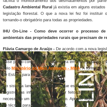
facilita o monitoramento dos desmatamentos por part
Cadastro Ambiental Rural
já existia em alguns estados
legislação florestal. O que a nova lei fez foi instituir
tornando-o obrigatório para todas as propriedades.
IHU On-Line - Como deve ocorrer o processo de r
ambientais das propriedades rurais que precisam de r
Flávia Camargo de Araújo -
De acordo com a nova legisl
terão o prazo de um ano, prorrogável por mais um, para f
Esse prazo começou a contar agora em maio, quando o
pelo
Ministério do Meio Ambiente - MMA
. A forma de r
de Estado para Estado.
No sistema lançado pela
União
, que está sendo adotado
registro das informações pode ser feito diretamente pel
necessário um responsável técnico. Apenas alguns Estado
de técnico para a inscrição no
CAR
.