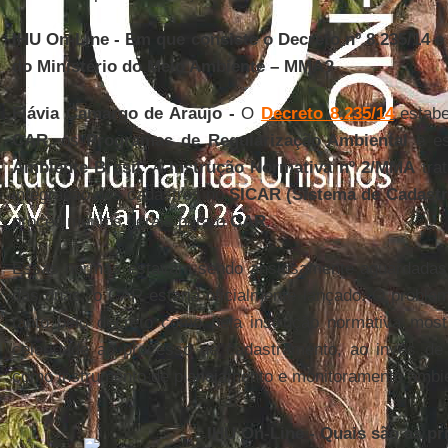
IHU On-Line - Em que consiste o Decreto nº 8.235/14 e
do Ministério do Meio Ambiente – MMA?
Flávia Camargo de Araújo -
O
Decreto 8.235/14
estabe
CAR
, os
Programas de Regularização Ambiental
e es
Ambiente Brasil
. A
Instrução Normativa nº 2/MMA
trat
integração dos cadastros no
SICAR (Sistema de Cadastr
procedimentos gerais para o
CAR
.
Essas normas estavam sendo ansiosamente aguardadas, p
das duas, o CAR estaria oficialmente lançado. O problem
tanto pelo decreto como pela instrução normativa most
celeridade ao processo de cadastramento, ao invés de 
como instrumento de planejamento e monitoramento ambie
IHU On-Line - Quais são as pri