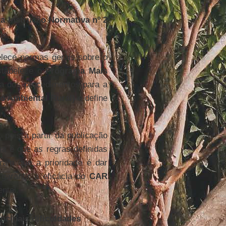
 a Instrução Normativa nº 2
lece normas gerais sobre o
tabelece o
Programa Mais
a dos procedimentos para a
o Ambiental Rural)
e define
ois a partir da publicação
a é que as regras definidas
ram que a prioridade é dar
garantir a eficácia do
CAR
ntal.
ncipais dificuldades