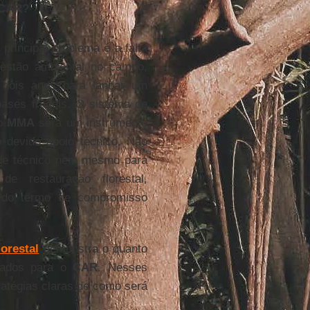
 CAR?
principal problema é a falta
 gestão ambiental no campo,
 dois anos para lançar um
ases frágeis. O sistema de
lo
MMA
será um instrumento
 devido apoio técnico. Não
o de técnico nem mesmo para
e restauração florestal,
a do termo de compromisso
orestal
demonstra o quanto
arados para o
CAR
. Nesses
atégias claras de como será