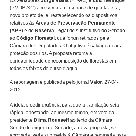
Os senadores
Jorge Viana
(PT-AC) e
Luiz Henrique
(PMDB-SC) apresentaram, na noite de quarta-feira,
novo projeto de lei restabelecendo os dispositivos
relativos às
Áreas de Preservação Permanente
(APP
) e de
Reserva Legal
do substitutivo do Senado
ao
Código Florestal
, que foram retirados pela
Câmara dos Deputados. O objetivo é salvaguardar a
proteção dos rios. A proposta retoma a
obrigatoriedade de recomposição de florestas em
todas as faixas de curso d'água.
A reportagem é publicada pelo jornal
Valor
, 27-04-
2012.
A ideia é pedir urgência para que a tramitação seja
rápida, apostando, ao mesmo tempo, em veto da
presidente
Dilma Rousseff
ao texto da Câmara.
Sendo de origem do Senado, a nova proposta, se
aprovada, seria submetida à Câmara e retornaria para