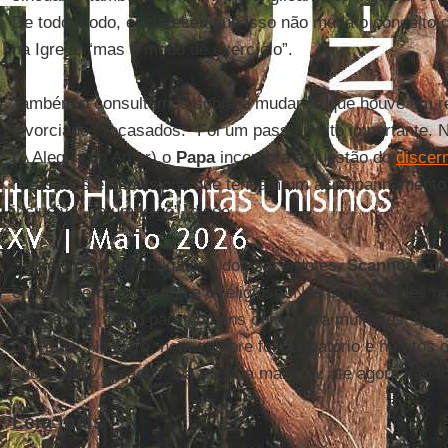
De todo modo, esclareceu que isso não muda o conceito de
na Igreja, “mas o modo de exercício”.
Também o consultamos sobre a mudança que houve em re
divorciados recasados: “Foi um passo muito importante.
(A Alegria do Amor) o
Papa
incorpora a questão do
discer
recasados e impulsiona que tenham um acompanhamento 
inclusive, de um leigo”, disse.
Sobre o celibato obrigatório dos sacerdotes,
Scannone
di
entre o clero diocesano e o religioso. Nas comunidades re
é essencial, tanto para homens como para mulheres, quer
ou irmãs. No clero, nem sempre foi obrigatório e há ritos
sacerdotes casados. Da mesma maneira, até agora não foi
Leia mais