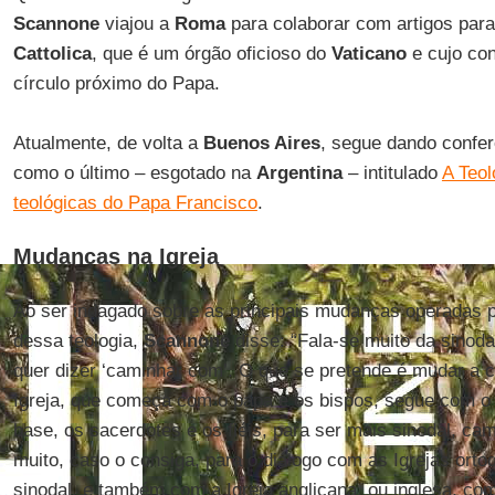
Scannone
viajou a
Roma
para colaborar com artigos para
Cattolica
, que é um órgão oficioso do
Vaticano
e cujo con
círculo próximo do Papa.
Atualmente, de volta a
Buenos Aires
, segue dando confer
como o último – esgotado na
Argentina
– intitulado
A Teol
teológicas do Papa Francisco
.
Mudanças na Igreja
Ao ser indagado sobre as principais mudanças operadas pe
dessa teologia,
Scannone
disse: “Fala-se muito da sinoda
quer dizer ‘caminhar com’. O que se pretende é mudar a 
Igreja, que começa com o papa e os bispos, segue com o 
base, os sacerdotes e os fiéis, para ser mais sinodal, ca
muito, caso o consiga, para o diálogo com as Igrejas ort
sinodal, e também com a Igreja anglicana, ou inglesa, c