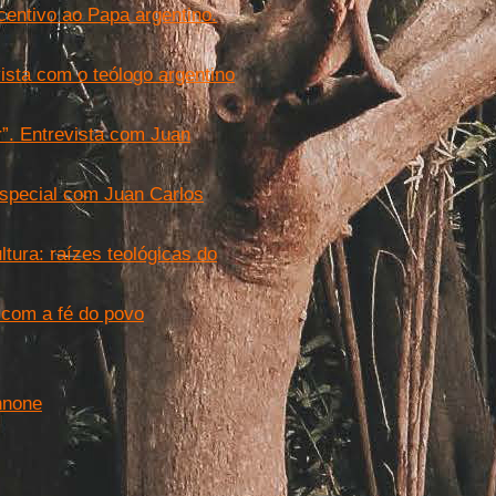
centivo ao Papa argentino.
ista com o teólogo argentino
r”. Entrevista com Juan
especial com Juan Carlos
ltura: raízes teológicas do
 com a fé do povo
nnone