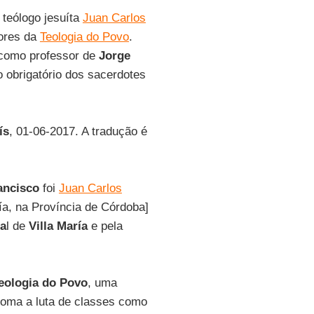
 teólogo jesuíta
Juan Carlos
ores da
Teologia do Povo
.
 como professor de
Jorge
 obrigatório dos sacerdotes
ís
, 01-06-2017. A tradução é
ancisco
foi
Juan Carlos
ría, na Província de Córdoba]
ia
l de
Villa María
e pela
eologia do Povo
, uma
toma a luta de classes como