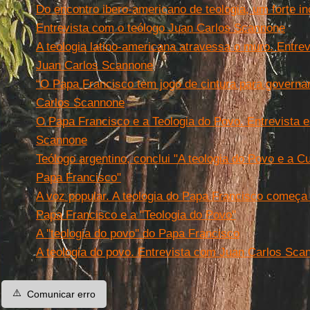
Do encontro ibero-americano de teologia, um forte in
Entrevista com o teólogo Juan Carlos Scannone
A teologia latino-americana atravessa o muro. Entrev
Juan Carlos Scannone
“O Papa Francisco tem jogo de cintura para governa
Carlos Scannone
O Papa Francisco e a Teologia do Povo. Entrevista 
Scannone
Teólogo argentino, conclui "A teologia do Povo e a Cu
Papa Francisco"
A voz popular. A teologia do Papa Francisco começa
Papa Francisco e a ''Teologia do Povo''
A ''teologia do povo'' do Papa Francisco
A teologia do povo. Entrevista com Juan Carlos Sca
⚠️
Comunicar erro