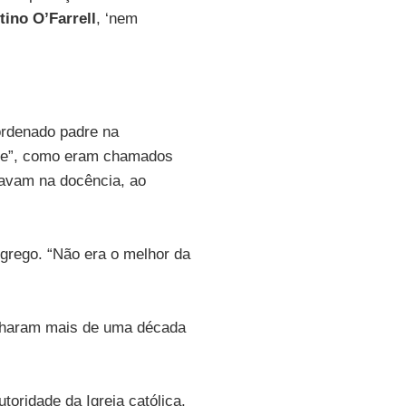
tino O’Farrell
, ‘nem
ordenado padre na
tre”, como eram chamados
iavam na docência, ao
grego. “Não era o melhor da
lharam mais de uma década
oridade da Igreja católica,