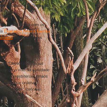
 autoridade e de hierarquia
lação à abertura com os
 Na
Exortação Amoris Laetitia
nimento
dos divorciados
de um presbítero ou,
sse: “Devemos distinguir
ligiosas o voto da castidade
 sejam presbíteros, irmãos
 orientais que ordenam
 modificado”, concluiu.