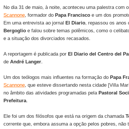
No dia 31 de maio, à noite, aconteceu uma palestra com o
Scannone
, formador do
Papa Francisco
e um dos promot
Em uma entrevista ao jornal
El Diario
, repassou os anos
Bergoglio
e falou sobre temas polêmicos, como o celibato
e a situação dos divorciados recasados.
A reportagem é publicada por
El Diario del Centro del Pa
de
André Langer
.
Um dos teólogos mais influentes na formação do
Papa Fr
Scannone
, que esteve dissertando nesta cidade [Villa Ma
no âmbito das atividades programadas pela
Pastoral Soc
Prefeitura
.
Ele foi um dos filósofos que está na origem da chamada
T
corrente que, embora assuma a opção pelos pobres, não 