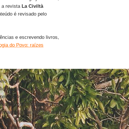
 a revista
La Civiltà
teúdo é revisado pelo
ências e escrevendo livros,
ogia do Povo: raízes
lo Papa na Igreja, à luz
lidade da Igreja. Sínodo
compreensão piramidal da
bispo e os presbíteros e na
minhando juntos. Isso ajudará
odoxas, que têm um governo
omo preferem ser chamados”.