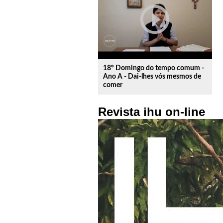
play_circle_outline
18º Domingo do tempo comum -
Ano A - Dai-lhes vós mesmos de
comer
Revista ihu on-line