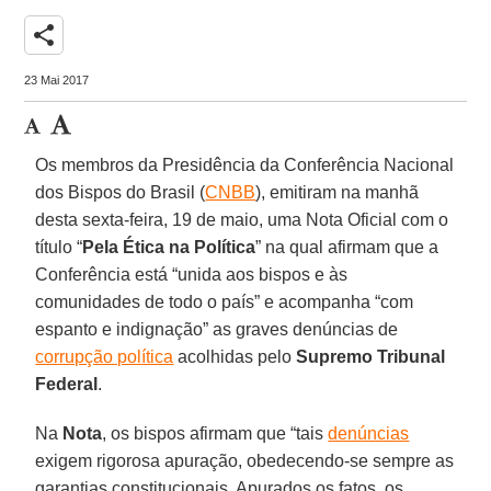
share
23 Mai 2017
Os membros da Presidência da Conferência Nacional
dos Bispos do Brasil (
CNBB
), emitiram na manhã
desta sexta-feira, 19 de maio, uma Nota Oficial com o
título “
Pela Ética na Política
” na qual afirmam que a
Conferência está “unida aos bispos e às
comunidades de todo o país” e acompanha “com
espanto e indignação” as graves denúncias de
corrupção política
acolhidas pelo
Supremo Tribunal
Federal
.
Na
Nota
, os bispos afirmam que “tais
denúncias
exigem rigorosa apuração, obedecendo-se sempre as
garantias constitucionais. Apurados os fatos, os