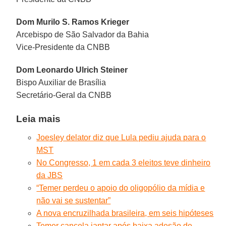
Dom Murilo S. Ramos Krieger
Arcebispo de São Salvador da Bahia
Vice-Presidente da CNBB
Dom Leonardo Ulrich Steiner
Bispo Auxiliar de Brasília
Secretário-Geral da CNBB
Leia mais
Joesley delator diz que Lula pediu ajuda para o
MST
No Congresso, 1 em cada 3 eleitos teve dinheiro
da JBS
“Temer perdeu o apoio do oligopólio da mídia e
não vai se sustentar”
A nova encruzilhada brasileira, em seis hipóteses
Temer cancela jantar após baixa adesão de