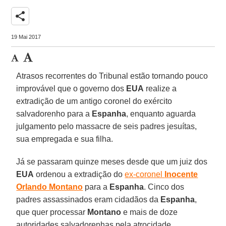
share
19 Mai 2017
Atrasos recorrentes do Tribunal estão tornando pouco
improvável que o governo dos
EUA
realize a
extradição de um antigo coronel do exército
salvadorenho para a
Espanha
, enquanto aguarda
julgamento pelo massacre de seis padres jesuítas,
sua empregada e sua filha.
Já se passaram quinze meses desde que um juiz dos
EUA
ordenou a extradição do
ex-coronel
Inocente
Orlando Montano
para a
Espanha
. Cinco dos
padres assassinados eram cidadãos da
Espanha
,
que quer processar
Montano
e mais de doze
autoridades salvadorenhas pela atrocidade.