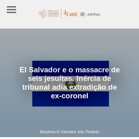
El Salvador e o massacre de
seis jesuítas. Inércia de
tribunal adia extradição de
ex-coronel
Bandeira El Salvador, foto: Pixabay