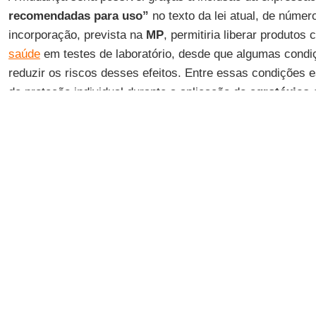
recomendadas para uso”
no texto da lei atual, de númer
incorporação, prevista na
MP
, permitiria liberar produtos
saúde
em testes de laboratório, desde que algumas condi
reduzir os riscos desses efeitos. Entre essas condições 
de proteção individual durante a aplicação do
agrotóxico
o
protegidos com cabines com pressão negativa.
“O
Brasil
segue a filosofia do perigo. O ideal é que passá
gerenciamento de risco”, afirmou o diretor da Associação
Brasil (
Aprosoja Brasil
),
Fabricio Rosa
. Para ele, o nov
avanço no setor. “O risco de
toxicidade
não é equivalente
laboratório”, defende.
A diretora executiva do Sindicato Nacional da Indústria d
Vegetal (
Sindiveg
),
Sílvia Fagnani
, tem avaliação semelh
regras atuais são excessivamente rígidas. “O fogo, por si
fogueira, onde o risco está controlado, pode ajudar a aqu