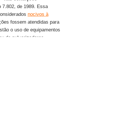
o 7.802, de 1989. Essa
 considerados
nocivos à
ções fossem atendidas para
estão o uso de equipamentos
u de pulverizadores
ssemos a adotar o
 dos Produtores de Soja do
o texto proporcionaria um
 ao do que ocorre no
e Produto para Defesa
ante. Ela afirma que as
 só, é perigoso. Mas a
ecer quem está próximo. A