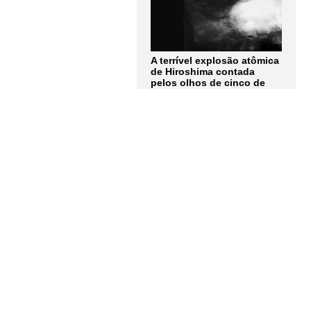
A terrível explosão atômica
de Hiroshima contada
pelos olhos de cinco de
seus protagonistas: "Não
consigo nem descrever
completamente como era
aquela luz"
LER MAIS
Assine a
Newsletter
Receba as notícias e
atualizações do
Instituto
Humanitas Unisinos – IHU