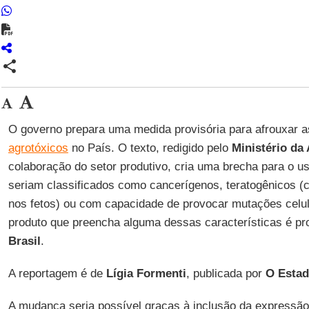
share
O governo prepara uma medida provisória para afrouxar 
agrotóxicos
no País. O texto, redigido pelo
Ministério da 
colaboração do setor produtivo, cria uma brecha para o u
seriam classificados como cancerígenos, teratogênicos 
nos fetos) ou com capacidade de provocar mutações celul
produto que preencha alguma dessas características é pro
Brasil
.
A reportagem é de
Lígia Formenti
, publicada por
O Estad
A mudança seria possível graças à inclusão da expressã