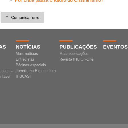
Por onde passa o futuro do Cristianismo?
⚠️
Comunicar erro
AS
NOTÍCIAS
PUBLICAÇÕES
EVENTOS
Mais notícias
Mais publicações
Entrevistas
Revista IHU On-Line
Páginas especiais
conomia
Jornalismo Experimental
ntável
IHUCAST