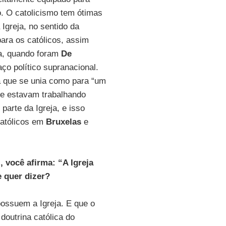
o. O catolicismo tem ótimas
a Igreja, no sentido da
ara os católicos, assim
a, quando foram
De
o político supranacional.
a que se unia como para “um
que estavam trabalhando
parte da Igreja, e isso
icatólicos em
Bruxelas
e
 você afirma: “A Igreja
 quer dizer?
possuem a Igreja. E que o
 doutrina católica do