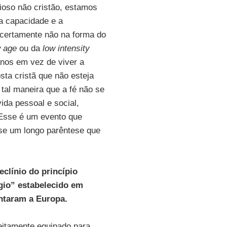
gioso não cristão, estamos
a capacidade e a
 certamente não na forma do
 age
ou da
low intensity
anos em vez de viver a
sta cristã que não esteja
e tal maneira que a fé não se
da pessoal e social,
. Esse é um evento que
se um longo parêntese que
clínio do princípio
ligio” estabelecido em
entaram a Europa.
feitamente equipado para