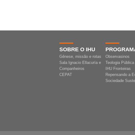
SOBRE O IHU
PROGRAM
Gênese, missão e rotas
Observasinos
Sala Ignacio Ellacuría e
Teologia Pública
Companheiros
IHU Fronteiras
CEPAT
Repensando a E
Sociedade Suste