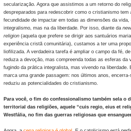
secularização. Agora que assistimos a um retorno do reli
despreparados para redescobrir como o cristianismo tem 
fecundidade de impactar em todas as dimensões da vida,
integralismo, mas na da liberdade. Por isso, diante da
new
religion
(aquela que prefere se dirigir aos santuários mari
experiência cristã comunitária), custamos a ter uma propo
liofilizada. A verdadeira tarefa é ampliar o campo da fé, d
reduza a devoção, mas compreenda todas as esferas da vi
fugindo da prática integralista, mas vivendo na liberdade
marca uma grande passagem: nos últimos anos, encerra-
reduziu as potencialidades do cristianismo.
Para você, o fim do confessionalismo também sela o de
territorial das religiões, aquele “cuis regio, eius et re
Westfália, no fim das guerras religiosas que ensangu
Agora, a
cena religiosa é global
. E o catolicismo está per