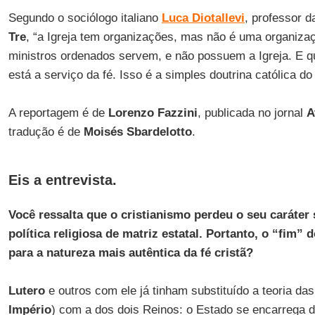
Segundo o sociólogo italiano
Luca Diotallevi
, professor 
Tre
, “a Igreja tem organizações, mas não é uma organizaç
ministros ordenados servem, e não possuem a Igreja. E q
está a serviço da fé. Isso é a simples doutrina católica d
A reportagem é de
Lorenzo Fazzini
, publicada no jornal
A
tradução é de
Moisés Sbardelotto
.
Eis a entrevista.
Você ressalta que o cristianismo perdeu o seu caráte
política religiosa de matriz estatal. Portanto, o “fim
para a natureza mais autêntica da fé cristã?
Lutero
e outros com ele já tinham substituído a teoria da
Império
) com a dos dois Reinos: o Estado se encarrega d