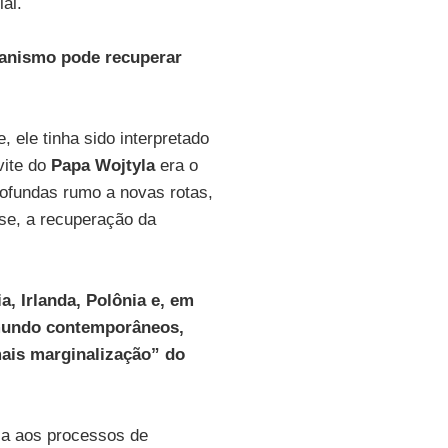
al.
ianismo pode recuperar
e, ele tinha sido interpretado
vite do
Papa Wojtyla
era o
rofundas rumo a novas rotas,
ese, a recuperação da
a, Irlanda, Polônia e, em
 mundo contemporâneos,
ais marginalização” do
ia aos processos de