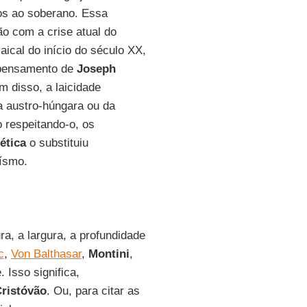
os ao soberano. Essa
ão com a crise atual do
ical do início do século XX,
pensamento de
Joseph
 disso, a laicidade
sa austro-húngara ou da
 respeitando-o, os
ética
o substituiu
eísmo.
ra, a largura, a profundidade
c
,
Von Balthasar
,
Montini
,
 Isso significa,
Cristóvão
. Ou, para citar as