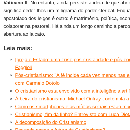
Vaticano II
. No entanto, ainda persiste a ideia de que abr
significa ceder-lhes um miligrama do poder clerical. Enqua
apostolado dos leigos é outro: é matrimônio, política, econ
colaborar na pastoral. Há ainda um longo caminho a perco
abertura ao laicato.
Leia mais:
Igreja e Estado: uma crise pós-cristandade e pós-co
Faggioli
Pós-cristianismo: "A fé incide cada vez menos nas e
com Carmelo Dotolo
O cristianismo está envolvido com a inteligência artif
À beira do cristianismo. Michael Onfray contempla a
Como os smartphones e as mídias sociais estão mud
Cristianismo, fim da linha? Entrevista com Luca Diota
A decomposição do Cristianismo