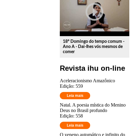
play_circle_outline
18º Domingo do tempo comum -
Ano A - Dai-lhes vós mesmos de
comer
Revista ihu on-line
Aceleracionismo Amazônico
Edição: 559
Leia mais
Natal. A poesia mística do Menino
Deus no Brasil profundo
Edição: 558
Leia mais
O veneno automático e infinito do