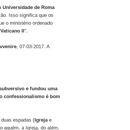
da
Universidade de Roma
ão. Isso significa que os
ue o ministério ordenado
o
Vaticano II
”.
vvenire
, 07-03-2017. A
r subversivo e fundou uma
” do confessionalismo é bom
s duas espadas (
Igreja
e
o aquém, a Igreja, do além.