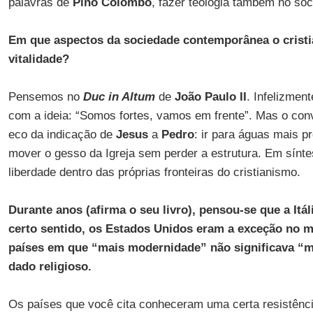
palavras de
Pino Colombo
, fazer teologia também no soci
Em que aspectos da sociedade contemporânea o crist
vitalidade?
Pensemos no
Duc in Altum
de
João Paulo II
. Infelizment
com a ideia: “Somos fortes, vamos em frente”. Mas o con
eco da indicação de
Jesus
a
Pedro
: ir para águas mais p
mover o gesso da Igreja sem perder a estrutura. Em sínt
liberdade dentro das próprias fronteiras do cristianismo.
Durante anos (afirma o seu livro), pensou-se que a Itáli
certo sentido, os Estados Unidos eram a exceção no
países em que “mais modernidade” não significava “m
dado religioso.
Os países que você cita conheceram uma certa resistênc