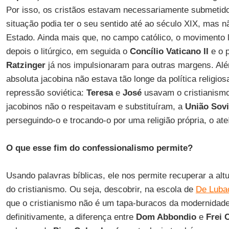
Por isso, os cristãos estavam necessariamente submetid
situação podia ter o seu sentido até ao século XIX, mas n
Estado. Ainda mais que, no campo católico, o movimento la
depois o litúrgico, em seguida o
Concílio Vaticano II
e o 
Ratzinger
já nos impulsionaram para outras margens. Além
absoluta jacobina não estava tão longe da política religio
repressão soviética:
Teresa
e
José
usavam o cristianismo
jacobinos não o respeitavam e substituíram, a
União Sovi
perseguindo-o e trocando-o por uma religião própria, o at
O que esse fim do confessionalismo permite?
Usando palavras bíblicas, ele nos permite recuperar a altu
do cristianismo. Ou seja, descobrir, na escola de
De Luba
que o cristianismo não é um tapa-buracos da modernidade.
definitivamente, a diferença entre
Dom Abbondio
e
Frei 