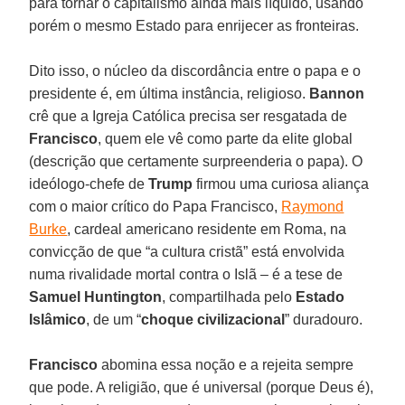
para tornar o capitalismo ainda mais líquido, usando
porém o mesmo Estado para enrijecer as fronteiras.
Dito isso, o núcleo da discordância entre o papa e o
presidente é, em última instância, religioso.
Bannon
crê que a Igreja Católica precisa ser resgatada de
Francisco
, quem ele vê como parte da elite global
(descrição que certamente surpreenderia o papa). O
ideólogo-chefe de
Trump
firmou uma curiosa aliança
com o maior crítico do Papa Francisco,
Raymond
Burke
, cardeal americano residente em Roma, na
convicção de que “a cultura cristã” está envolvida
numa rivalidade mortal contra o Islã – é a tese de
Samuel Huntington
, compartilhada pelo
Estado
Islâmico
, de um “
choque civilizacional
” duradouro.
Francisco
abomina essa noção e a rejeita sempre
que pode. A religião, que é universal (porque Deus é),