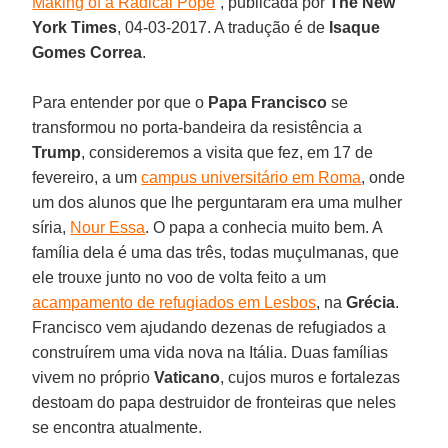
Making of a Radical Pope
”, publicada por
The New
York Times
, 04-03-2017. A tradução é de
Isaque
Gomes Correa
.
Para entender por que o
Papa Francisco
se
transformou no porta-bandeira da resistência a
Trump
, consideremos a visita que fez, em 17 de
fevereiro, a um
campus universitário em Roma
, onde
um dos alunos que lhe perguntaram era uma mulher
síria,
Nour Essa
. O papa a conhecia muito bem. A
família dela é uma das três, todas muçulmanas, que
ele trouxe junto no voo de volta feito a um
acampamento de refugiados em Lesbos
, na
Grécia
.
Francisco vem ajudando dezenas de refugiados a
construírem uma vida nova na Itália. Duas famílias
vivem no próprio
Vaticano
, cujos muros e fortalezas
destoam do papa destruidor de fronteiras que neles
se encontra atualmente.