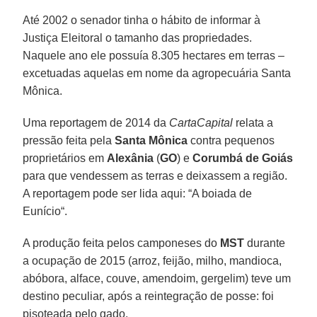
Até 2002 o senador tinha o hábito de informar à
Justiça Eleitoral o tamanho das propriedades.
Naquele ano ele possuía 8.305 hectares em terras –
excetuadas aquelas em nome da agropecuária Santa
Mônica.
Uma reportagem de 2014 da
CartaCapital
relata a
pressão feita pela
Santa Mônica
contra pequenos
proprietários em
Alexânia
(
GO
) e
Corumbá de Goiás
para que vendessem as terras e deixassem a região.
A reportagem pode ser lida aqui: “A boiada de
Eunício“.
A produção feita pelos camponeses do
MST
durante
a ocupação de 2015 (arroz, feijão, milho, mandioca,
abóbora, alface, couve, amendoim, gergelim) teve um
destino peculiar, após a reintegração de posse: foi
pisoteada pelo gado.