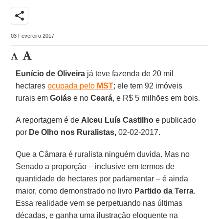
share
03 Fevereiro 2017
Eunício de Oliveira
já teve fazenda de 20 mil
hectares
ocupada pelo
MST
; ele tem 92 imóveis
rurais em
Goiás
e no
Ceará
, e R$ 5 milhões em bois.
A reportagem é de
Alceu Luís Castilho
e publicado
por
De Olho nos Ruralistas,
02-02-2017.
Que a Câmara é ruralista ninguém duvida. Mas no
Senado a proporção – inclusive em termos de
quantidade de hectares por parlamentar – é ainda
maior, como demonstrado no livro
Partido da Terra
.
Essa realidade vem se perpetuando nas últimas
décadas, e ganha uma ilustração eloquente na