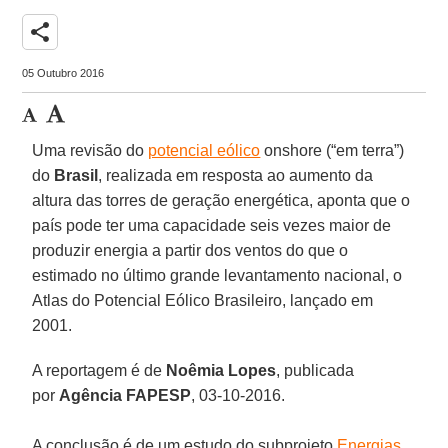
share
05 Outubro 2016
Uma revisão do
potencial eólico
onshore (“em terra”)
do
Brasil
, realizada em resposta ao aumento da
altura das torres de geração energética, aponta que o
país pode ter uma capacidade seis vezes maior de
produzir energia a partir dos ventos do que o
estimado no último grande levantamento nacional, o
Atlas do Potencial Eólico Brasileiro, lançado em
2001.
A reportagem é de
Noêmia Lopes
, publicada
por
Agência FAPESP
, 03-10-2016.
A conclusão é de um estudo do subprojeto
Energias