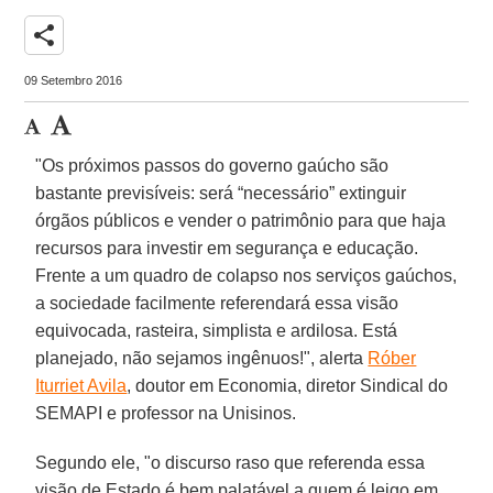
share
09 Setembro 2016
"Os próximos passos do governo gaúcho são
bastante previsíveis: será “necessário” extinguir
órgãos públicos e vender o patrimônio para que haja
recursos para investir em segurança e educação.
Frente a um quadro de colapso nos serviços gaúchos,
a sociedade facilmente referendará essa visão
equivocada, rasteira, simplista e ardilosa. Está
planejado, não sejamos ingênuos!", alerta
Róber
Iturriet Avila
, doutor em Economia, diretor Sindical do
SEMAPI e professor na Unisinos.
Segundo ele, "o discurso raso que referenda essa
visão de Estado é bem palatável a quem é leigo em