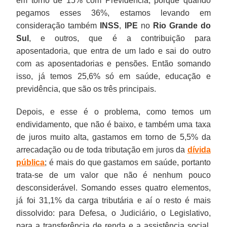
em torno de 15% com Previdência, porque quando
pegamos esses 36%, estamos levando em
consideração também
INSS
,
IPE
no
Rio Grande do
Sul
, e outros, que é a contribuição para
aposentadoria, que entra de um lado e sai do outro
com as aposentadorias e pensões. Então somando
isso, já temos 25,6% só em saúde, educação e
previdência, que são os três principais.
Depois, e esse é o problema, como temos um
endividamento, que não é baixo, e também uma taxa
de juros muito alta, gastamos em torno de 5,5% da
arrecadação ou de toda tributação em juros da
dívida
pública
; é mais do que gastamos em saúde, portanto
trata-se de um valor que não é nenhum pouco
desconsiderável. Somando esses quatro elementos,
já foi 31,1% da carga tributária e aí o resto é mais
dissolvido: para Defesa, o Judiciário, o Legislativo,
para a transferência de renda e a assistência social,