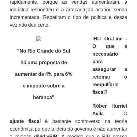
rapidamente, porque as vendas aumentaram, a
indústria respondeu e a arrecadação acabou sendo
incrementada. Repetiram o tipo de política e dessa
vez não deu certo.
IHU On-Line -
O que é
"No Rio Grande do Sul
necessário
para
há uma proposta de
assegurar e
aumentar de 4% para 6%
retomar o
reequilíbrio
o imposto sobre a
fiscal?
herança"
Róber Iturriet
Avila –
O
ajuste fiscal
é bastante controverso na teoria
econômica porque a ideia do governo é não aumentar
a relação
dívida/PIB
. À medida que o PIB cresce