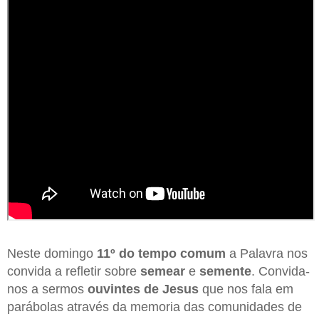
Neste domingo
11º do tempo comum
a Palavra nos
convida a refletir sobre
semear
e
semente
. Convida-
nos a sermos
ouvintes de Jesus
que nos fala em
parábolas através da memoria das comunidades de