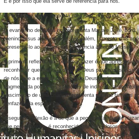
E é por isso que ela serve de referência para nós.
A Palavra de Deus, proposta para hoje, nos ajuda.
O evangelho de Lucas nos apresenta Maria e José, bons 
Menino Jesus ao Templo de Jerusalém, quarenta dias apó
apresentá-lo ao Senhor, em obediência à Lei de Moisés.
A primeira reflexão que podemos fazer é que apresentar n
reconhecer que eles são dons de Deus para nós, são sina
de nós, que a esperança vive, que Deus ainda confia na 
fragmentada por tantas situações de indiferença, de into
nascimento de uma criança representa para as famílias u
benfazejo da esperança.
A segunda reflexão é a de que a pequena família de Nazar
que peregrinavam, é reconhecida por dois idosos que ali
Estes, movidos pelo Espírito Santo, o Vento da esperança