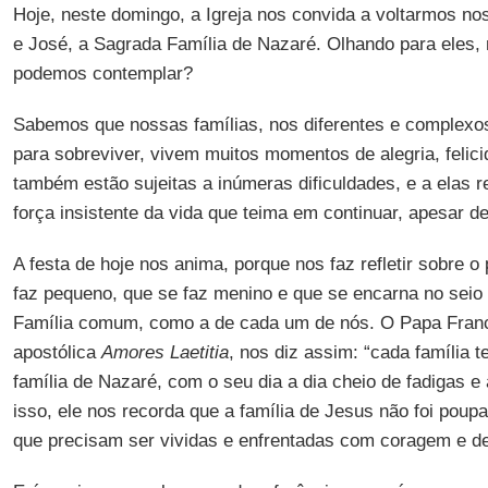
Hoje, neste domingo, a Igreja nos convida a voltarmos no
e José, a Sagrada Família de Nazaré. Olhando para eles,
podemos contemplar?
Sabemos que nossas famílias, nos diferentes e complex
para sobreviver, vivem muitos momentos de alegria, felic
também estão sujeitas a inúmeras dificuldades, e a elas r
força insistente da vida que teima em continuar, apesar de
A festa de hoje nos anima, porque nos faz refletir sobre 
faz pequeno, que se faz menino e que se encarna no seio
Família comum, como a de cada um de nós. O Papa Franc
apostólica
Amores Laetitia
, nos diz assim: “cada família t
família de Nazaré, com o seu dia a dia cheio de fadigas e 
isso, ele nos recorda que a família de Jesus não foi poup
que precisam ser vividas e enfrentadas com coragem e d