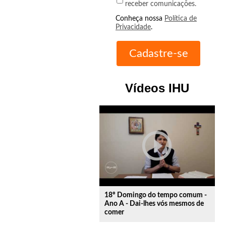
receber comunicações.
Conheça nossa
Política de
Privacidade
.
Vídeos IHU
play_circle_outline
18º Domingo do tempo comum -
Ano A - Dai-lhes vós mesmos de
comer