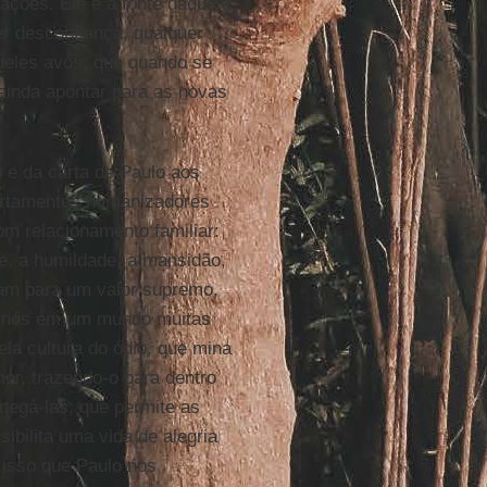
ações. Ele é a fonte daquele
r desconfiança, qualquer
queles avós, que quando se
ainda apontar para as novas
o e da carta de Paulo aos
ortamentos humanizadores
m relacionamento familiar:
de, a humildade, a mansidão,
ntam para um valor supremo,
re nós em um mundo muitas
ela cultura do ódio, que mina
mor, trazendo-o para dentro
negá-las; que permite as
ibilita uma vida de alegria
 isso que Paulo nos