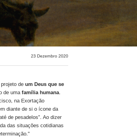
23 Dezembro 2020
 projeto de
um Deus que se
io de uma
família humana
.
isco, na Exortação
em diante de si o ícone da
até de pesadelos”. Ao dizer
ada das situações cotidianas
eterminação."