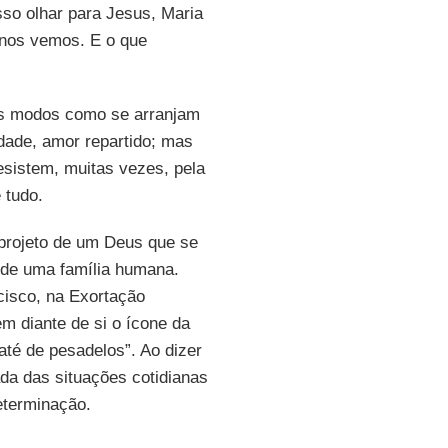
sso olhar para Jesus, Maria
 nos vemos. E o que
os modos como se arranjam
idade, amor repartido; mas
esistem, muitas vezes, pela
 tudo.
o projeto de um Deus que se
 de uma família humana.
isco, na Exortação
em diante de si o ícone da
até de pesadelos”. Ao dizer
ada das situações cotidianas
eterminação.