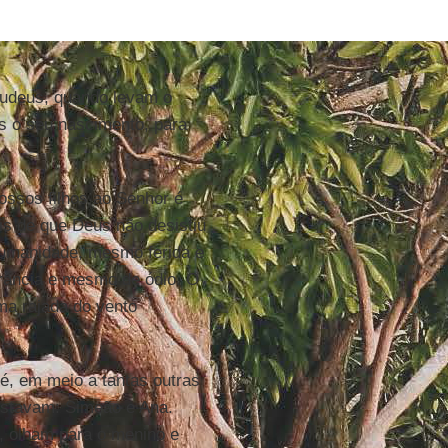
judeus, quando levam o
s o seu nascimento, para
ossos filhos ao Senhor é
is de que Deus não desistiu
humanidade, mesmo ferida e
lerância e mesmo de ódio. O
ma rajada do vento
é, em meio a tantas outras
 estavam: Simeão e Ana.
, olham para o menino e