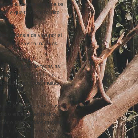
bendiz a Deus e abençoa os
aber e que também foi dito
lhas da ânsia da vida por si
vivam convosco, não vos
bém o coração de todas as
scer, tornar-se fortes e,
próprios caminhos, muitas
lia de Nazaré com os idosos
a: o encontro entre dois
enhor e dois anciãos também
 E quem promove o encontro