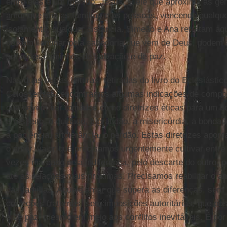
entre eles é um menino: Jesus. É ele que aproxima as ger
amor que une as famílias e as pessoas, vencendo qualque
isolamento, qualquer distância. Simeão e Ana retratam a
deixam iluminar pela sabedoria que vem de Deus, podem 
gerações caminhos de salvação e de paz.
Nas duas outras leituras, retiradas do livro do Eclesiástic
Colossenses, encontramos algumas indicações de comp
que devem ser tomados como diretrizes éticas para um bo
o respeito, o cuidado, a gratidão, a misericórdia, a bonda
a paciência, a tolerância, o perdão. Estas diretrizes apo
o amor, valor que precisamos urgentemente cultivar ent
vezes marcado pela indiferença, pelo descarte do outro, p
até as relações mais próximas. Precisamos reabilitar o a
das famílias. Aquele amor que supera as diferenças, sem 
correções fraternas, sem imposições autoritárias; que poss
e de paz, mesmo em meio aos conflitos inevitáveis. É por