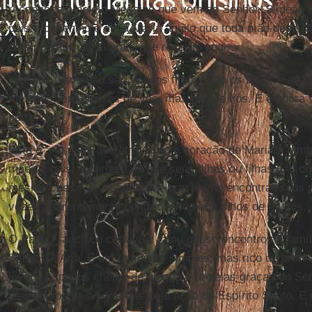
reconhecem nele o Messias que vem do Senhor. Simeão 
pais e o menino e diz a Maria aquilo que toda mãe deve s
pelo poeta Khalil Gibran, que recordo aqui:
“Vossos filhos não são vossos filhos. São os filhos e as fi
mesma. Vêm através de vós, mas não de vós. E embora 
pertencem.”
Esta é a espada que atravessa o coração de Maria e tam
mães e pais: a certeza de que seus filhos ou filhas vão cre
mesmo cheios de sabedoria e graça, vão encontrar seus 
vezes aparentemente contraditórios aos olhos de muitos.
O Papa Francisco certa vez falou desse encontro da famí
Simeão e Ana. É um momento simples, mas rico de profeci
jovens esposos cheios de alegria e fé pelas graças do S
eles cheios de alegria e fé pela ação do Espírito Santo.