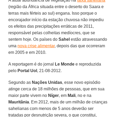
A atual abundância de vegetação na
faixa saheliana
(região da África situada entre o deserto do Saara e
terras mais férteis ao sul) engana. Isso porque o
encorajador início da estação chuvosa não impediu
os efeitos das precipitações erráticas de 2011,
responsável pelas colheitas medíocres, que se
sentem hoje. Os países do
Sahel
estão atravessando
uma
nova crise alimentar
, depois das que ocorreram
em 2005 e em 2010.
A reportagem é do jornal
Le Monde
e reproduzida
pelo
Portal Uol
, 21-08-2012.
Segundo as
Nações Unidas
, esse novo episódio
atinge cerca de 18 milhões de pessoas, que em sua
maior parte vivem no
Níger
, em
Mali
, no e na
Mauritânia
. Em 2012, mais de um milhão de crianças
sahelianas com menos de 5 anos deverão ser
tratadas por desnutrição severa, o que constitui,