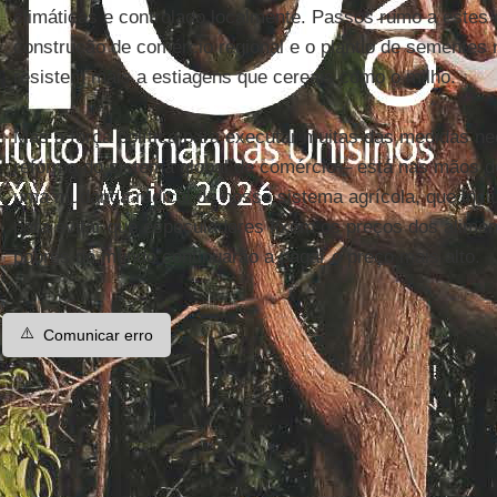
climáticas e controlado localmente. Passos rumo a estes o
construção de comércio regional e o plantio de sementes 
resistem mais a estiagens que cereais como o milho.
Mas a força política para executar muitas das medidas ne
reforma do sistema global de comércio – está nas mãos d
uma mudança radical de nosso sistema agrícola, que inc
para evitar que especuladores fixem os preços dos alime
pobres do mundo continuarão a pagar o preço mais alto.
⚠️
Comunicar erro