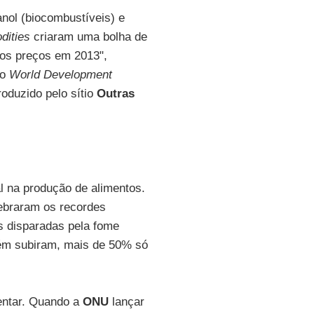
nol (biocombustíveis) e
dities
criaram uma bolha de
dos preços em 2013",
no
World Development
roduzido pelo sítio
Outras
al na produção de alimentos.
ebraram os recordes
s disparadas pela fome
bém subiram, mais de 50% só
entar. Quando a
ONU
lançar