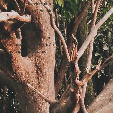
bjetivos poderiam incluir a
nativas, que frequentemente
cessárias – inclusive a
os países mais ricos. Sem
lua mecanismos de regulação
ntos, as populações mais