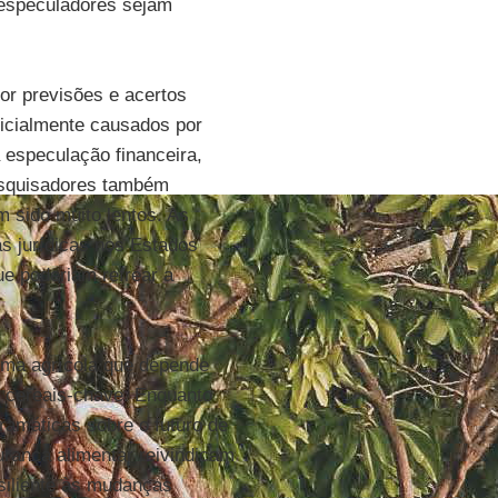
 especuladores sejam
or previsões e acertos
nicialmente causados por
especulação financeira,
esquisadores também
 sido muito lentos. As
s jurídicas nos Estados
ue poderiam refrear a
tema agrícola que depende
 cereais-chave. Enquanto
amáticas sobre o futuro de
rança alimentar reivindicam
esiliente às mudanças