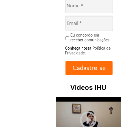
Eu concordo em
receber comunicações.
Conheça nossa
Política de
Privacidade
.
Vídeos IHU
play_circle_outline