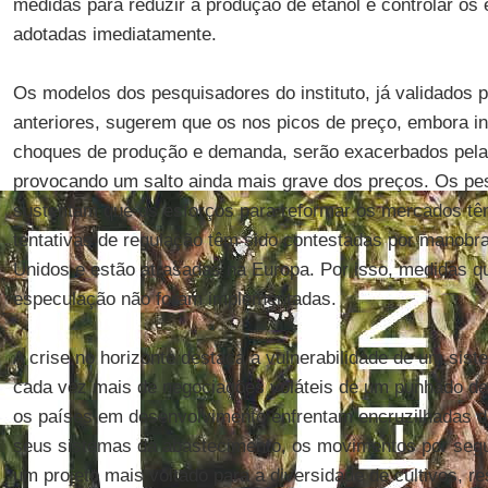
medidas para reduzir a produção de etanol e controlar os
adotadas imediatamente.
Os modelos dos pesquisadores do instituto, já validados p
anteriores, sugerem que os nos picos de preço, embora i
choques de produção e demanda, serão exacerbados pela 
provocando um salto ainda mais grave dos preços. Os p
sustentam que os esforços para reformar os mercados têm
tentativas de regulação têm sido contestadas por manobra
Unidos e estão atrasadas na Europa. Por isso, medidas q
especulação não foram implementadas.
A crise no horizonte destaca a vulnerabilidade de um sis
cada vez mais de negociações voláteis de um punhado de
os países em desenvolvimento enfrentam encruzilhadas dr
seus sistemas da abastecimento, os movimentos por segu
um projeto mais voltado para a diversidade de cultivos, r