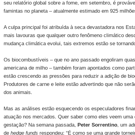
seu relatório global sobre a fome, em setembro, é prová
famintas no planeta – atualmente estimado em 925 milhõe
A culpa principal foi atribuída à seca devastadora nos Es
mais lavouras que qualquer outro fenômeno climático de
mudança climática evolui, tais extremos estão se tornand
Os biocombustíveis – que no ano passado engoliram quas
americana de milho – também foram apontados como part
estão crescendo as pressões para reduzir a adição de bio
Produtores de carne e leite estão advertindo que não ser
dos animais.
Mas as análises estão esquecendo os especuladores fina
atuação nos mercados. Quer saber como eles veem uma c
gestação? Na semana passada,
Peter Sorrentino
, um ad
de
hedge funds
respondeu: “É como se uma grande torneira