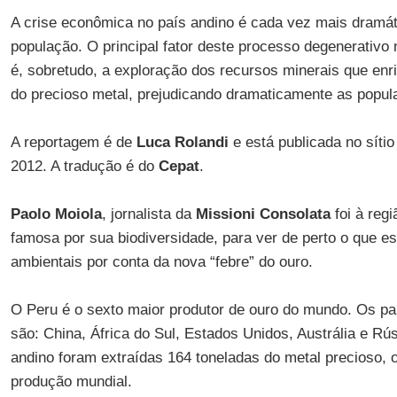
A crise econômica no país andino é cada vez mais dramát
população. O principal fator deste processo degenerativo
é, sobretudo, a exploração dos recursos minerais que enr
do precioso metal, prejudicando dramaticamente as popul
A reportagem é de
Luca Rolandi
e está publicada no síti
2012. A tradução é do
Cepat
.
Paolo Moiola
, jornalista da
Missioni Consolata
foi à regi
famosa por sua biodiversidade, para ver de perto o que 
ambientais por conta da nova “febre” do ouro.
O Peru é o sexto maior produtor de ouro do mundo. Os pa
são: China, África do Sul, Estados Unidos, Austrália e Rú
andino foram extraídas 164 toneladas do metal precioso, 
produção mundial.