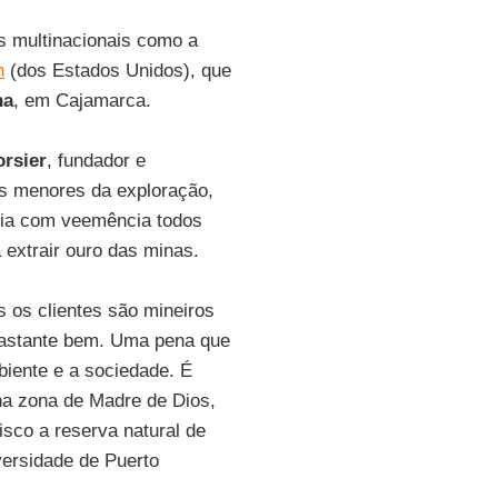
s multinacionais como a
n
(dos Estados Unidos), que
ha
, em Cajamarca.
orsier
, fundador e
s menores da exploração,
cia com veemência todos
extrair ouro das minas.
os clientes são mineiros
bastante bem. Uma pena que
biente e a sociedade. É
na zona de Madre de Dios,
sco a reserva natural de
versidade de Puerto