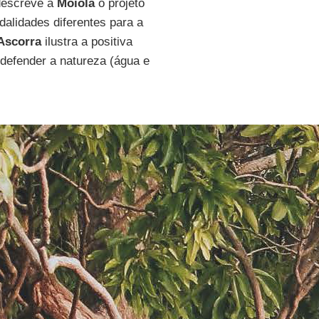
descreve a
Moiola
o projeto
alidades diferentes para a
Ascorra
ilustra a positiva
e defender a natureza (água e