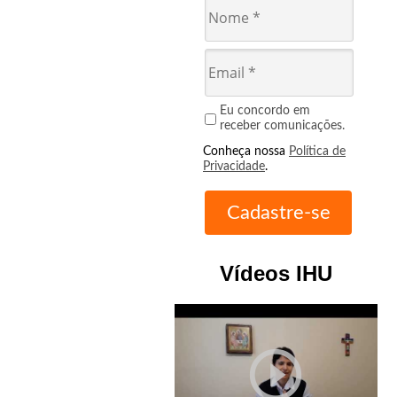
Eu concordo em
receber comunicações.
Conheça nossa
Política de
Privacidade
.
Vídeos IHU
play_circle_outline